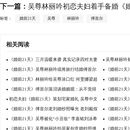
下一篇：
吴尊林丽吟初恋夫妇着手备婚《婚
标签：
婚前21天
吴尊
林丽吟
傅首尔
相关阅读
《婚前21天》三月温暖来袭 真实记录四对夫妻
吴尊林丽吟
●
●
《婚前21天》吴尊林丽吟或将旅行结婚傅首尔
《婚前21天
备婚过程
●
期上线
●
《婚前21天》林丽吟给吴尊涂口红 何雯娜梁超
《婚前21天
老刘婚博会探行情
●
遭刘泳希爸爸
●
《婚前21天》傅首尔落泪谈婚姻观：从不觉得
《婚前21天
家庭氛围超有爱
●
共同成长
●
初恋夫妇《婚前21天》策划宅家婚礼 吴尊中文
《婚前21
女人要依附男人活着
●
爸主动道歉惹
●
《婚前21天》傅首尔老刘婚纱照曝光 老刘戴假
《婚前21天
教学趣味解读“宅”
●
●
《婚前21天》吴尊被化“小丑妆” 李嘉铭刘泳希
《婚前21
发体验校园风
●
母陪同
●
《婚前21天》吴尊林丽吟拍居家创意婚纱照傅
《婚前21
试婚纱与父母意见不一
●
目 老刘写歌
●