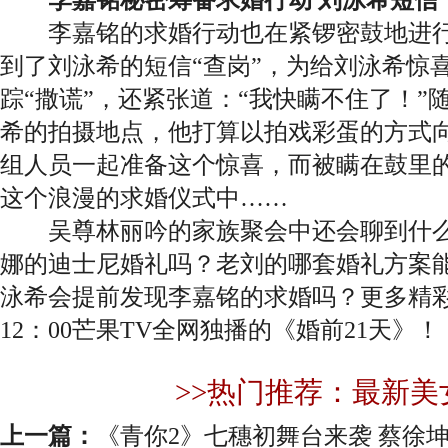
李嘉铭的求婚行动也在紧锣密鼓地进行
到了刘泳希的短信“查岗”，为给刘泳希惊
踪“撒谎”，还紧张道：“我快瞒不住了！”
希的拍摄地点，他打算以拍戏彩蛋的方式
组人员一起准备这个惊喜，而被瞒在鼓里
这个浪漫的求婚仪式中……
吴尊林丽吟的家族聚会中还会聊到什么
娜的迪士尼婚礼吗？老刘的哪套婚礼方案
泳希会提前发现李嘉铭的求婚吗？更多精
12：00芒果TV全网独播的《婚前21天》！
>>热门推荐：最新美
上一篇：
《青你2》七穗初舞台来袭 蔡徐