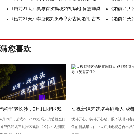
《婚前21天》吴尊首次揭秘婚礼场地 何雯娜梁
《婚前21天
首尔老刘DIY农场婚礼
●
超婚礼请柬创
●
《婚前21天》李嘉铭刘泳希举办古风婚礼 古筝
《婚前21
超陪父母重拍婚纱照
●
希借婚礼表感
●
钢琴合奏《权御天下》
婚 李嘉铭刘
猜您喜欢
“穿行”老长沙，5月1日街区戏
央视新综艺选培喜剧新人 成
4月25日，后湖& 12539;戏码头演艺新空间
玩得开心、笑得开心成了眼下视听内容
剧《长沙》将亮相“后湖・戏码
导演执导《笑有新生》
首部沉浸式互动街区戏剧《长沙》内测演
争的新战场，由中央广播电视总台出品
头”