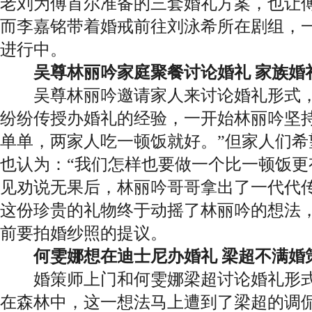
老刘为傅首尔准备的三套婚礼方案，也让
而李嘉铭带着婚戒前往刘泳希所在剧组，
进行中。
吴尊林丽吟家庭聚餐讨论婚礼 家族婚
吴尊林丽吟邀请家人来讨论婚礼形式，
纷纷传授办婚礼的经验，一开始林丽吟坚持
单单，两家人吃一顿饭就好。”但家人们希
也认为：“我们怎样也要做一个比一顿饭更
见劝说无果后，林丽吟哥哥拿出了一代代
这份珍贵的礼物终于动摇了林丽吟的想法
前要拍婚纱照的提议。
何雯娜想在迪士尼办婚礼 梁超不满婚
婚策师上门和何雯娜梁超讨论婚礼形式
在森林中，这一想法马上遭到了梁超的调侃