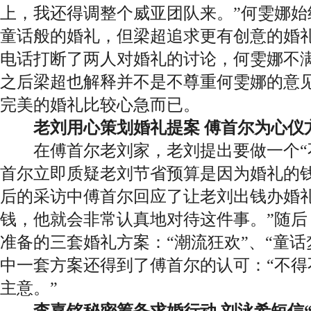
上，我还得调整个威亚团队来。”何雯娜始
童话般的婚礼，但梁超追求更有创意的婚
电话打断了两人对婚礼的讨论，何雯娜不
之后梁超也解释并不是不尊重何雯娜的意
完美的婚礼比较心急而已。
老刘用心策划婚礼提案 傅首尔为心仪
在傅首尔老刘家，老刘提出要做一个“不
首尔立即质疑老刘节省预算是因为婚礼的
后的采访中傅首尔回应了让老刘出钱办婚礼
钱，他就会非常认真地对待这件事。”随后
准备的三套婚礼方案：“潮流狂欢”、“童话
中一套方案还得到了傅首尔的认可：“不得
主意。”
李嘉铭秘密筹备求婚行动 刘泳希短信“