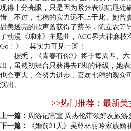
现得十分亮眼，只是因为紧张表演结尾处
惜。不过，七穗的实力远不止于此。她曾
甜美透亮的歌声曾获得了蔡琴，陈立农等
了动漫《球咏》主题曲，ACG界大神麻枝准的新作《
Go！》，其实力可见一斑！
据悉，《青春有你2》将于每周四、六、2
出，虽然初舞台只获得去F班的评级，她
也会更大，会努力进步，喜欢七穗的观众
演出。
>>热门推荐：最新美
上一篇：
周游记官宣 周杰伦带领好友旅游
下一篇：
《婚前21天》吴尊林丽吟家族婚