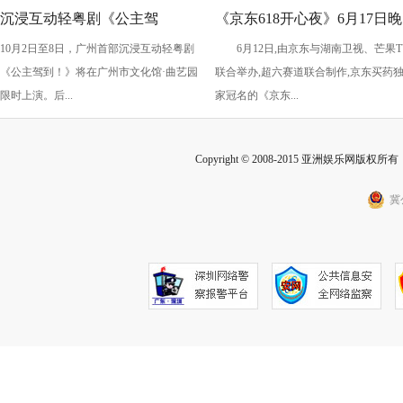
沉浸互动轻粤剧《公主驾
《京东618开心夜》6月17日晚
10月2日至8日，广州首部沉浸互动轻粤剧
6月12日,由京东与湖南卫视、芒果T
到！》国庆假期上演
开启：抢先预约直播 赢最高
《公主驾到！》将在广州市文化馆·曲艺园
联合举办,超六赛道联合制作,京东买药
2025元红包
限时上演。后...
家冠名的《京东...
Copyright © 2008-2015 亚洲娱乐网版权所有 Inc
冀