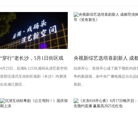
“穿行”老长沙，5月1日街区戏
央视新综艺选培喜剧新人 成
4月25日，后湖& 12539;戏码头演艺新空间
玩得开心、笑得开心成了眼下视听内容
剧《长沙》将亮相“后湖・戏码
导演执导《笑有新生》
首部沉浸式互动街区戏剧《长沙》内测演
争的新战场，由中央广播电视总台出品
头”
出在湘江新区...
喜剧...