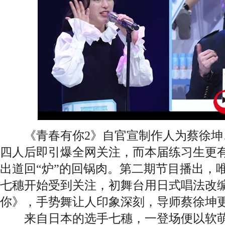
《青春有你2》自官宣制作人为蔡徐坤、Lisa
四人后即引爆全网关注，而本届练习生更
出道回“炉”的回锅肉。第二期节目播出，
七穗开始受到关注，初舞台用日式唱法改
你》，手势舞让人印象深刻，导师蔡徐坤
来自日本的选手七穗，一登场便以软萌的