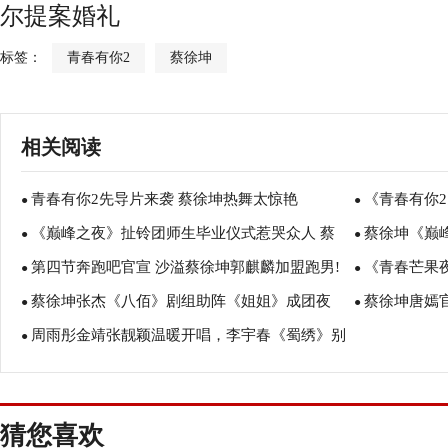
尔提案婚礼
标签：
青春有你2
蔡徐坤
相关阅读
青春有你2先导片来袭 蔡徐坤热舞太惊艳
《青春有你
●
●
《巅峰之夜》扯铃团师生毕业仪式惹哭众人 蔡
蔡徐坤《巅
●
力组合
●
第四节奔跑吧官宣 沙溢蔡徐坤郭麒麟加盟跑男!
《青春芒果
徐坤感同身受安慰选手超暖心！
●
邬君梅再现角
●
蔡徐坤张杰《八佰》剧组助阵《姐姐》成团夜
蔡徐坤唐嫣
●
白冰再搭档养
●
周雨彤金靖张靓颖温暖开唱，李宇春《蜀绣》别
●
雪舞台绽放青
具韵味，蔡徐坤背头摇滚范儿
猜您喜欢