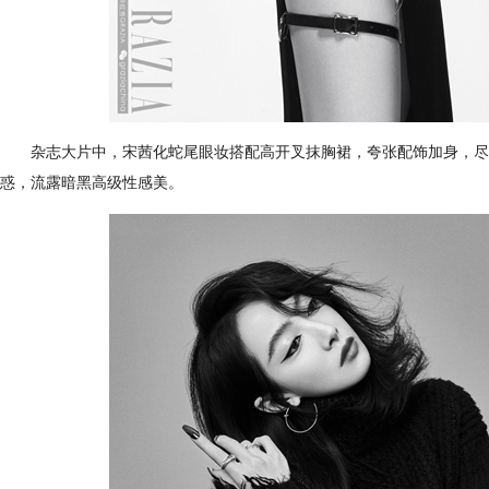
杂志大片中，宋茜化蛇尾眼妆搭配高开叉抹胸裙，夸张配饰加身，尽
惑，流露暗黑高级性感美。