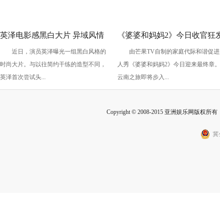
英泽电影感黑白大片 异域风情
《婆婆和妈妈2》今日收官狂
近日，演员英泽曝光一组黑白风格的
由芒果TV自制的家庭代际和谐促进
十足极具颠覆感
糖 程莉莎郭晓东“碰鼻杀”大
时尚大片。与以往简约干练的造型不同，
人秀《婆婆和妈妈2》今日迎来最终章
甜蜜爆表
英泽首次尝试头...
云南之旅即将步入...
Copyright © 2008-2015 亚洲娱乐网版权所有 Inc
冀