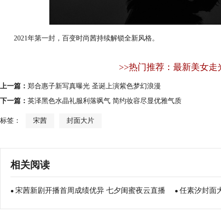
2021年第一封，百变时尚茜持续解锁全新风格。
>>热门推荐：最新美女走
上一篇：
郑合惠子新写真曝光 圣诞上演紫色梦幻浪漫
下一篇：
英泽黑色水晶礼服利落飒气 简约妆容尽显优雅气质
标签：
宋茜
封面大片
相关阅读
宋茜新剧开播首周成绩优异 七夕闺蜜夜云直播
任素汐封面
●
●
品茶畅聊