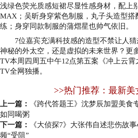
浅绿色荧光质感短裙尽显性感身材，配上
MAX；吴昕身穿紫色制服，丸子头造型搭
练；身穿同款制服的蒲熠星也帅气依旧。
7位嘉宾充满科技感的造型不禁让人猜
神秘的外太空，还是虚拟的未来世界？更
TV本周四周五中午12点第五案《冲上云
TV全网独播。
>>热门推荐：最新美
上一篇：
《跨代答题王》沈梦辰加盟美食
如同喝粥
下一篇：
《大侦探7》大张伟自述悲伤故事
频“受阻”