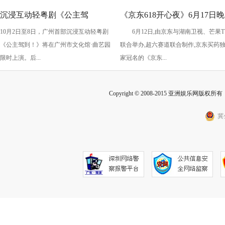
沉浸互动轻粤剧《公主驾
《京东618开心夜》6月17日晚
10月2日至8日，广州首部沉浸互动轻粤剧
6月12日,由京东与湖南卫视、芒果T
到！》国庆假期上演
开启：抢先预约直播 赢最高
《公主驾到！》将在广州市文化馆·曲艺园
联合举办,超六赛道联合制作,京东买药
2025元红包
限时上演。后...
家冠名的《京东...
Copyright © 2008-2015 亚洲娱乐网版权所有 Inc
冀