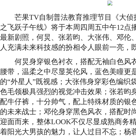
芒果TV自制普法教育推理节目《大侦探
之飞跃子午线》将于本周四周五中午12点
最新剧照，何炅、张若昀、大张伟、邓伦
人充满未来科技感的扮相令人眼前一亮，
何炅身穿银色衬衣，搭配无袖白色风衣
腰带，温柔之中尽显英伦风，蓝色美瞳更
的“外星人”既视感；大张伟身穿彩色编织
色毛领极具强烈的视觉冲击效果；张若昀
配牛仔裤，十分帅气，配上特殊材质的银
的未来战士；邓伦身穿黑色风衣，搭配时
迎面而来，整体LOOK不仅尽显成熟商务
着阳光大男孩的魅力，让人过目不忘；杨