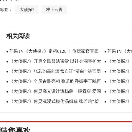
标签：
大侦探7
冲上云霄
相关阅读
芒果TV《大侦探7》定档0128 十位玩家官宣回
芒果TV《
●
●
《大侦探7》开启全民普法课堂 以社会洞察扩大
《大侦探7》
归点燃期待
●
高能“回忆杀
●
《大侦探7》张若昀高能复盘自证“清白” 法官团
《大侦探7
普法声量
●
化身“漫撕王子
●
《大侦探7》全员古装亮相 张若昀乔振宇王鸥再
《大侦探7》
举例应对校园欺凌
●
吴昕甜美造型
●
《大侦探7》何炅高光设计遭杨蓉一眼看穿 爱国
《大侦探7》
现古偶颜值天花板
●
鸥欲组“乌雅
●
《大侦探7》何炅沉浸式模仿汤姆猫 张若昀“塑
《大侦探7
情怀引发强烈共鸣
●
质感造型尽显
●
料”粤语笑翻全场
伦上厕所频“受
猜您喜欢