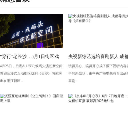
“穿行”老长沙，5月1日街区戏
央视新综艺选培喜剧新人 成
4月25日，后湖& 12539;戏码头演艺新空间
玩得开心、笑得开心成了眼下视听内容
剧《长沙》将亮相“后湖・戏码
导演执导《笑有新生》
首部沉浸式互动街区戏剧《长沙》内测演
争的新战场，由中央广播电视总台出品
头”
出在湘江新区...
喜剧...