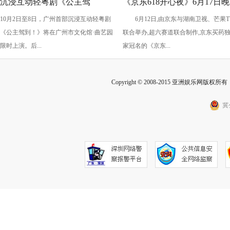
沉浸互动轻粤剧《公主驾
《京东618开心夜》6月17日晚
10月2日至8日，广州首部沉浸互动轻粤剧
6月12日,由京东与湖南卫视、芒果T
到！》国庆假期上演
开启：抢先预约直播 赢最高
《公主驾到！》将在广州市文化馆·曲艺园
联合举办,超六赛道联合制作,京东买药
2025元红包
限时上演。后...
家冠名的《京东...
Copyright © 2008-2015 亚洲娱乐网版权所有 Inc
冀