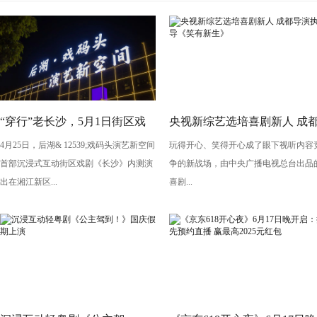
“穿行”老长沙，5月1日街区戏
央视新综艺选培喜剧新人 成
4月25日，后湖& 12539;戏码头演艺新空间
玩得开心、笑得开心成了眼下视听内容
剧《长沙》将亮相“后湖・戏码
导演执导《笑有新生》
首部沉浸式互动街区戏剧《长沙》内测演
争的新战场，由中央广播电视总台出品
头”
出在湘江新区...
喜剧...