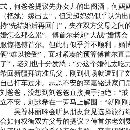
式，何爸爸提议先办女儿的出阁酒，何妈妈
（把她）嫁出去”，但梁超妈妈似乎认为出
持“先结婚后再回门”，夹在双方父母之间
婚怎么那么累”。傅首尔老刘“大战”婚博
服惊艳傅首尔。但此行似乎并不顺利，婚
俩“难以接受”，面对紧凑的预算傅首尔直
了”，老刘也十分发愁：“办这个婚礼太吃
希回新疆拜访准岳父，刚到机场就遭到了
自己打车过来。忐忑不安的李嘉铭进家门
刘爸爸，没想到刘爸爸直接摆手拒绝：“戒
立不安，刘泳希在一旁马上解围：“就刚刚
吴尊林丽吟会听从朋友意见选择旅行结
会如何权衡双方父母的提议？傅首尔老刘