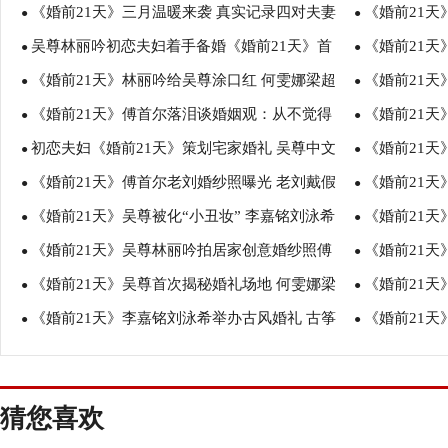
《婚前21天》三月温暖来袭 真实记录四对夫妻
《婚前21天
●
●
吴尊林丽吟初恋夫妇着手备婚《婚前21天》首
《婚前21天
备婚过程
●
刘为傅首尔提
●
《婚前21天》林丽吟给吴尊涂口红 何雯娜梁超
《婚前21天
期上线
●
遭刘泳希爸爸
●
《婚前21天》傅首尔落泪谈婚姻观：从不觉得
《婚前21天
家庭氛围超有爱
●
共同成长
●
初恋夫妇《婚前21天》策划宅家婚礼 吴尊中文
《婚前21
女人要依附男人活着
●
爸主动道歉惹
●
《婚前21天》傅首尔老刘婚纱照曝光 老刘戴假
《婚前21天
教学趣味解读“宅”
●
●
《婚前21天》吴尊被化“小丑妆” 李嘉铭刘泳希
《婚前21
发体验校园风
●
母陪同
●
《婚前21天》吴尊林丽吟拍居家创意婚纱照傅
《婚前21
试婚纱与父母意见不一
●
目 老刘写歌
●
《婚前21天》吴尊首次揭秘婚礼场地 何雯娜梁
《婚前21天
首尔老刘DIY农场婚礼
●
超婚礼请柬创
●
《婚前21天》李嘉铭刘泳希举办古风婚礼 古筝
《婚前21
超陪父母重拍婚纱照
●
希借婚礼表感
●
钢琴合奏《权御天下》
婚 李嘉铭刘
猜您喜欢