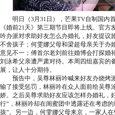
明日（3月31日），芒果TV自制国内
《婚前21天》第三期节目即将上线。官方
吟办派对求助好友怎么办婚礼，好友提议
不舍孩子；何雯娜父母和梁超母亲关于办
意见不一；傅首尔老刘前往婚博会打探婚
刘泳希父亲遭严肃对待。本周四组嘉宾的
展，让人十分期待。
预告中，吴尊林丽吟喊来好友办烧烤派
输了接受惩罚，林丽吟在众人面前给吴尊
娇。之后吴尊求助好友应该怎样办婚礼，好
行”，林丽吟却在闺蜜团中透露还在考虑的
孩”。另一边，何雯娜父母来京，一家人在