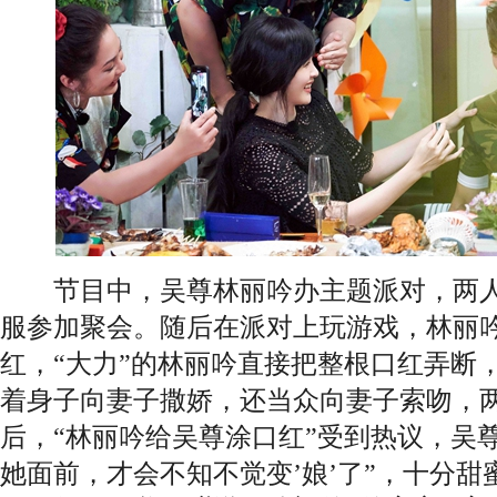
节目中，吴尊林丽吟办主题派对，两人
服参加聚会。随后在派对上玩游戏，林丽
红，“大力”的林丽吟直接把整根口红弄断
着身子向妻子撒娇，还当众向妻子索吻，
后，“林丽吟给吴尊涂口红”受到热议，吴
她面前，才会不知不觉变’娘’了”，十分甜