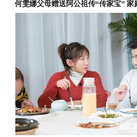
何雯娜父母赠送阿公祖传“传家宝” 