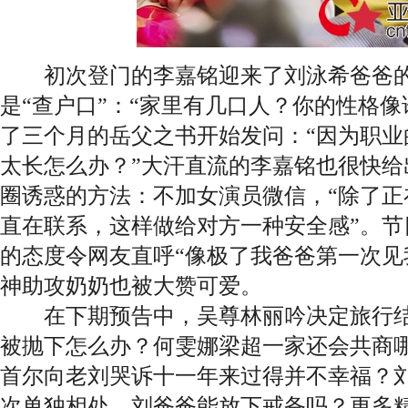
初次登门的李嘉铭迎来了刘泳希爸爸的
是“查户口”：“家里有几口人？你的性格像
了三个月的岳父之书开始发问：“因为职业
太长怎么办？”大汗直流的李嘉铭也很快给
圈诱惑的方法：不加女演员微信，“除了正
直在联系，这样做给对方一种安全感”。节
的态度令网友直呼“像极了我爸爸第一次见
神助攻奶奶也被大赞可爱。
在下期预告中，吴尊林丽吟决定旅行结婚，n
被抛下怎么办？何雯娜梁超一家还会共商
首尔向老刘哭诉十一年来过得并不幸福？
次单独相处，刘爸爸能放下戒备吗？更多