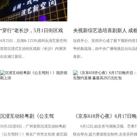
“穿行”老长沙，5月1日街区戏
央视新综艺选培喜剧新人 成
4月25日，后湖& 12539;戏码头演艺新空间
玩得开心、笑得开心成了眼下视听内容
剧《长沙》将亮相“后湖・戏码
导演执导《笑有新生》
首部沉浸式互动街区戏剧《长沙》内测演
争的新战场，由中央广播电视总台出品
头”
出在湘江新区...
喜剧...
沉浸互动轻粤剧《公主驾
《京东618开心夜》6月17日晚
10月2日至8日，广州首部沉浸互动轻粤剧
6月12日,由京东与湖南卫视、芒果T
到！》国庆假期上演
开启：抢先预约直播 赢最高
《公主驾到！》将在广州市文化馆·曲艺园
联合举办,超六赛道联合制作,京东买药