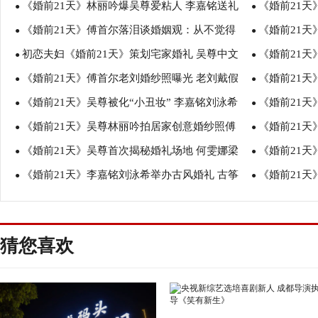
《婚前21天》林丽吟爆吴尊爱粘人 李嘉铭送礼
《婚前21天
期上线
●
老刘婚博会探
●
《婚前21天》傅首尔落泪谈婚姻观：从不觉得
《婚前21天
遭刘泳希爸爸拒绝
●
共同成长
●
初恋夫妇《婚前21天》策划宅家婚礼 吴尊中文
《婚前21
女人要依附男人活着
●
爸主动道歉惹
●
《婚前21天》傅首尔老刘婚纱照曝光 老刘戴假
《婚前21天
教学趣味解读“宅”
●
●
《婚前21天》吴尊被化“小丑妆” 李嘉铭刘泳希
《婚前21
发体验校园风
●
母陪同
●
《婚前21天》吴尊林丽吟拍居家创意婚纱照傅
《婚前21
试婚纱与父母意见不一
●
目 老刘写歌
●
《婚前21天》吴尊首次揭秘婚礼场地 何雯娜梁
《婚前21天
首尔老刘DIY农场婚礼
●
超婚礼请柬创
●
《婚前21天》李嘉铭刘泳希举办古风婚礼 古筝
《婚前21
超陪父母重拍婚纱照
●
希借婚礼表感
●
钢琴合奏《权御天下》
婚 李嘉铭刘
猜您喜欢