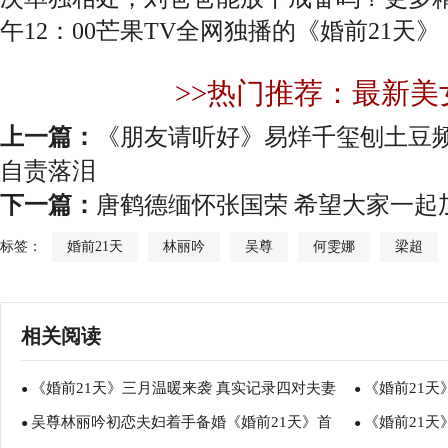
午12：00芒果TV全网独播的《婚前21天
>>热门推荐：最新美
上一篇：
《朋友请听好》易烊千玺刨土豆
自责落泪
下一篇：
唐鹤德缅怀张国荣 希望大家一起
标签：
婚前21天
林丽吟
吴尊
何雯娜
梁超
相关阅读
《婚前21天》三月温暖来袭 真实记录四对夫妻
《婚前21天
●
●
吴尊林丽吟初恋夫妇着手备婚《婚前21天》首
《婚前21
备婚过程
●
刘为傅首尔提
●