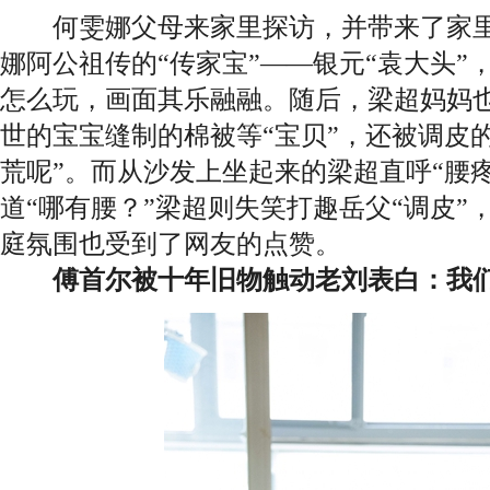
何雯娜父母来家里探访，并带来了家里
娜阿公祖传的“传家宝”——银元“袁大头”
怎么玩，画面其乐融融。随后，梁超妈妈也
世的宝宝缝制的棉被等“宝贝”，还被调皮
荒呢”。而从沙发上坐起来的梁超直呼“腰
道“哪有腰？”梁超则失笑打趣岳父“调皮”
庭氛围也受到了网友的点赞。
傅首尔被十年旧物触动老刘表白：我