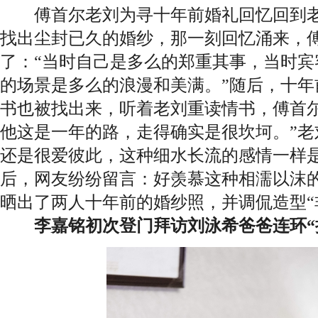
傅首尔老刘为寻十年前婚礼回忆回到老
找出尘封已久的婚纱，那一刻回忆涌来，
了：“当时自己是多么的郑重其事，当时宾
的场景是多么的浪漫和美满。”随后，十年
书也被找出来，听着老刘重读情书，傅首尔
他这是一年的路，走得确实是很坎坷。”老
还是很爱彼此，这种细水长流的感情一样是
后，网友纷纷留言：好羡慕这种相濡以沫
晒出了两人十年前的婚纱照，并调侃造型“
李嘉铭初次登门拜访刘泳希爸爸连环“