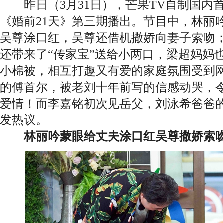
昨日（3月31日），芒果TV自制国内
《婚前21天》第三期播出。节目中，林丽
吴尊涂口红，吴尊还借机撒娇向妻子索吻
还带来了“传家宝”送给小两口，梁超妈妈
小棉被，相互打趣又有爱的家庭氛围受到
的傅首尔，被老刘十年前写的信感动哭，
爱情！而李嘉铭初次见岳父，刘泳希爸爸
发热议。
林丽吟蒙眼给丈夫涂口红吴尊撒娇索