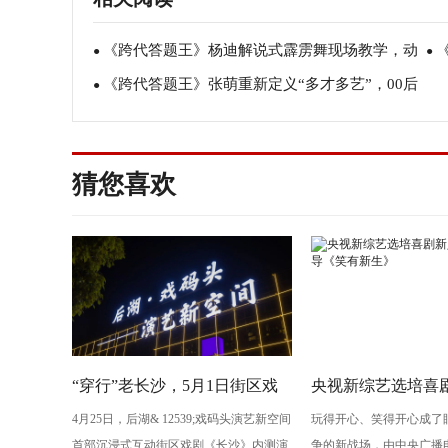
《跨代答题王》杨迪解说式霹雳舞现场教学，动
●
●
《跨代答题王》张萌重新定义“多才多艺”，00后
画人物年纪排行引童年回忆
●
零
数字沟通难倒众人
猜您喜欢
“穿行”老长沙，5月1日街区戏
央视新综艺选培喜剧
4月25日，后湖& 12539;戏码头演艺新空间
玩得开心、笑得开心成了
剧《长沙》将亮相“后湖・戏码
导演执导《笑有新
首部沉浸式互动街区戏剧《长沙》内测演
争的新战场，由中央广播