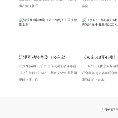
头”
出在湘江新区...
喜剧...
沉浸互动轻粤剧《公主驾
《京东618开心夜》
10月2日至8日，广州首部沉浸互动轻粤剧
6月12日,由京东与湖
到！》国庆假期上演
开启：抢先预约直播
《公主驾到！》将在广州市文化馆·曲艺园
联合举办,超六赛道联合制
2025元红包
限时上演。后...
家冠名的《京东...
Copyright