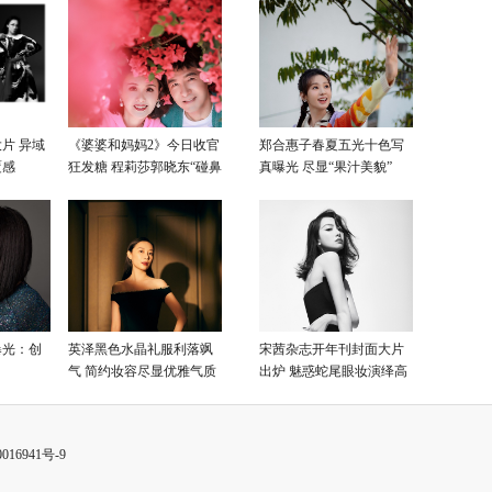
片 异域
《婆婆和妈妈2》今日收官
郑合惠子春夏五光十色写
覆感
狂发糖 程莉莎郭晓东“碰鼻
真曝光 尽显“果汁美貌”
杀”大片甜蜜爆表
曝光：创
英泽黑色水晶礼服利落飒
宋茜杂志开年刊封面大片
气 简约妆容尽显优雅气质
出炉 魅惑蛇尾眼妆演绎高
级性感美
016941号-9