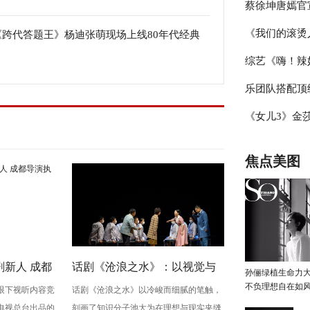
蔡徐坤唐嫣官
辑，杨迪称现
《我们的滚烫
《跨代答题王》杨迪张萌现场上线80年代经典
冰雪盛典，冰
食，母子搭档各怀绝技
综艺《嗨！辣
霖挑战体能极
乐团队搭配顶
见证“新时代
《女儿3》金
台》把专业打
豆豆感觉于家
焦点美图
新人 成都
话剧《沧浪之水》：以视觉与
孙俪绿植生命力
不负理想自在如
眼下视听内容竞
话剧《沧浪之水》以冷峻而细腻的笔触，
生》
心理空间，照见知识分子的精
电视总台出品的
刻画了知识分子池大为在理想与现实夹缝