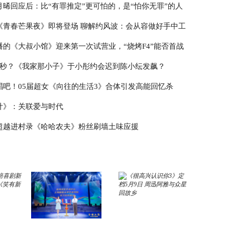
月晞回应后：比“有罪推定”更可怕的，是“怕你无罪”的人
《青春芒果夜》即将登场 聊解约风波：会从容做好手中工
播的《大叔小馆》迎来第一次试营业，“烧烤F4”能否首战
3秒？《我家那小子》于小彤约会迟到陈小纭发飙？
唱吧！05届超女《向往的生活3》合体引发高能回忆杀
计》：关联爱与时代
超越进村录《哈哈农夫》粉丝刷墙土味应援