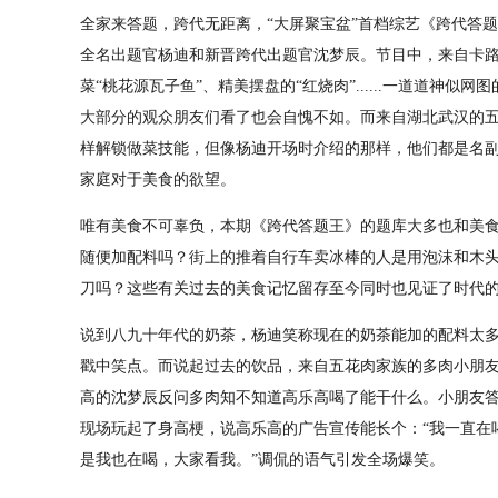
全家来答题，跨代无距离，“大屏聚宝盆”首档综艺《跨代答
全名出题官杨迪和新晋跨代出题官沈梦辰。节目中，来自卡
菜“桃花源瓦子鱼”、精美摆盘的“红烧肉”......一道道神
大部分的观众朋友们看了也会自愧不如。而来自湖北武汉的五
样解锁做菜技能，但像杨迪开场时介绍的那样，他们都是名副
家庭对于美食的欲望。
唯有美食不可辜负，本期《跨代答题王》的题库大多也和美
随便加配料吗？街上的推着自行车卖冰棒的人是用泡沫和木头
刀吗？这些有关过去的美食记忆留存至今同时也见证了时代
说到八九十年代的奶茶，杨迪笑称现在的奶茶能加的配料太
戳中笑点。而说起过去的饮品，来自五花肉家族的多肉小朋友脱
高的沈梦辰反问多肉知不知道高乐高喝了能干什么。小朋友
现场玩起了身高梗，说高乐高的广告宣传能长个：“我一直在
是我也在喝，大家看我。”调侃的语气引发全场爆笑。