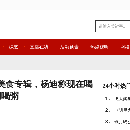
综艺
直播在线
活动预告
热点视听
网络
美食专辑，杨迪称现在喝
24小时热
同喝粥
1.
飞天奖
2.
友》入
《明星
3.
宿真人
玖月晞