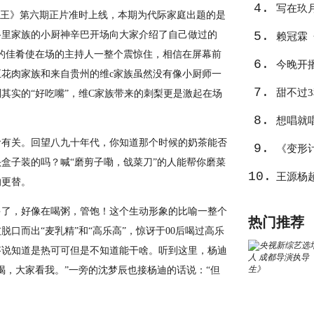
4.
写在玖
题王》第六期正片准时上线，本期为代际家庭出题的是
路里家族的小厨神辛巴开场向大家介绍了自己做过的
5.
心
赖冠霖
似网图的佳肴使在场的主持人一整个震惊住，相信在屏幕前
6.
作
今晚开
花肉家族和来自贵州的维c家族虽然没有像小厨师一
7.
告捷？
甜不过
其实的“好吃嘴”，维C家族带来的刺梨更是激起在场
8.
想唱就
食有关。回望八九十年代，你知道那个时候的奶茶能否
9.
《变形
盒子装的吗？喊“磨剪子嘞，戗菜刀”的人能帮你磨菜
10.
王源杨
的更替。
多了，好像在喝粥，管饱！这个生动形象的比喻一整个
热门推荐
口而出“麦乳精”和“高乐高”，惊讶于00后喝过高乐
答说知道是热可可但是不知道能干啥。听到这里，杨迪
喝，大家看我。”一旁的沈梦辰也接杨迪的话说：“但