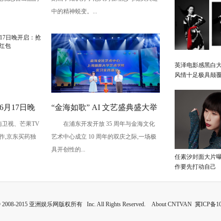
神挣扎
中的精神蜕变。...
英泽电影感黑白大
风情十足极具颠
6月17日晚
“金海如歌” AI 文艺盛典盛大举
南卫视、芒果TV
在浦东开发开放 35 周年与金海文化
 赢最高
行,共鉴科技艺术融合景象
作,京东买药独
艺术中心成立 10 周年的双庆之际,一场极
具开创性的...
任素汐封面大片
作要先打动自己
 © 2008-2015 亚洲娱乐网版权所有 Inc. All Rights Reserved. About CNTVAN
冀ICP备10