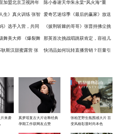
宣加盟北京卫视跨年
陈小春谢天华朱永棠“风火海”重
在喝奶茶如同喝粥
睛
唱歌 张云龙展示球技
人生》真火训练 张智
爱奇艺迷综季《最后的赢家》放送
雪舞台绽放青春风采
聚，《大湾仔的夜》主题曲嗨爆全
妈》选手入营，共同
《披荆斩棘的哥哥》张晋持拂尘挑
限
场
中 谜题烧脑剧情走心正向价值观引
级舞美大师 《爆裂舞
那英首次挑战唱跳获肯定，容祖儿
女性”的初级绽放
网友深思
战新舞台 尹正半遮面舞扇战斗力拉
莎耿斯汉甜蜜露营 张
快消品如何玩转直播营销？巨量引
在公屏上
满
被打低分受挫落泪
翊太“直男”
擎《动见》探析快消直播的新玩法
大片来袭
奚梦瑶复古大片诠释经典
张柏芝野生氛围感大片 百
风
孕期工作获网友点赞
变风格彰显时尚本色