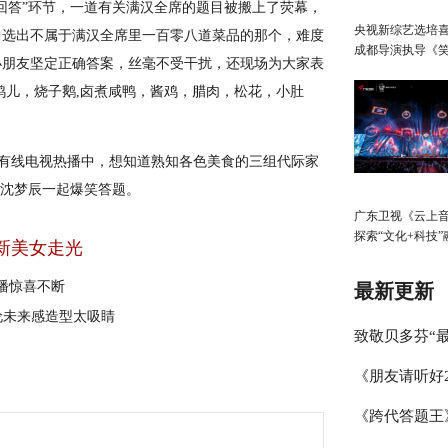
回答”环节，一道有关满汉全席的题目被搬上了荧幕，
央视新综艺选培
中选出不属于满汉全席里一百零八道菜品的那个，难度
成都导演执导《
小朋友坚定正确答案，丝毫不受干扰，还现场为大家表
生》
鸡儿，烧子鹅,卤煮咸鸭，酱鸡，腊肉，松花，小肚
V、有线电视热播中，想知道熟知各色美食的三组代际家
、沈梦辰一起爆笑答题。
广东卫视《云上
探索“文化+科技”
新美女走光
展，春日绽放歌
启“AI+元宇宙”
播惊喜不断
最新更新
伦未来感造型太吸睛
致敬贝多芬“最
《朋友请听好
琴家林秉宽 
《跨代答题王
何炅讲述学霸