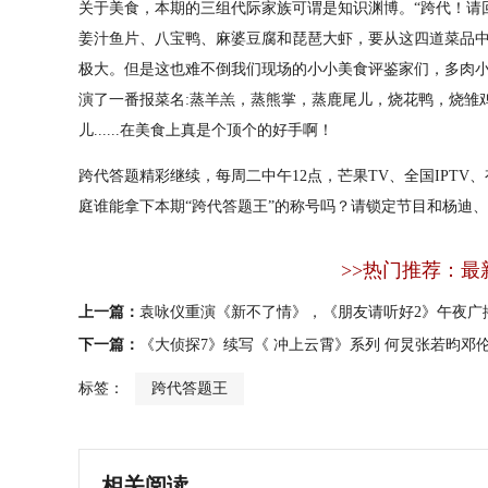
关于美食，本期的三组代际家族可谓是知识渊博。“跨代！请
姜汁鱼片、八宝鸭、麻婆豆腐和琵琶大虾，要从这四道菜品
极大。但是这也难不倒我们现场的小小美食评鉴家们，多肉
演了一番报菜名:蒸羊羔，蒸熊掌，蒸鹿尾儿，烧花鸭，烧雏
儿......在美食上真是个顶个的好手啊！
跨代答题精彩继续，每周二中午12点，芒果TV、全国IPT
庭谁能拿下本期“跨代答题王”的称号吗？请锁定节目和杨迪
>>热门推荐：最
上一篇：
袁咏仪重演《新不了情》，《朋友请听好2》午夜广
下一篇：
《大侦探7》续写《 冲上云霄》系列 何炅张若昀邓
标签：
跨代答题王
相关阅读