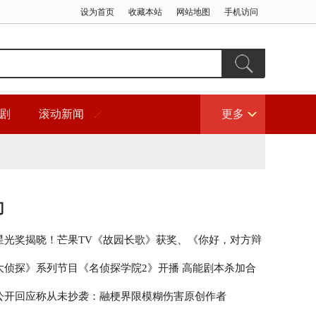
设为首页
收藏本站
网站地图
手机访问
剧
滚动新闻
更多
门
星光奖揭晓！芒果TV《故园长歌》获奖、《你好，对方辩
围
大侦探》系列节目《名侦探学院2》开播 高能剧本杀加合
秀引期待
公开回应称从未抄袭：融梗界限模糊伤害原创作者