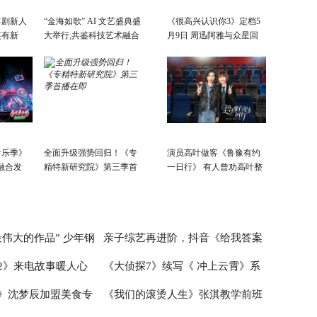
喜剧新人
“金海如歌” AI 文艺盛典盛
《很高兴认识你3》定档5
笑有新
大举行,共鉴科技艺术融合
月9日 周迅阿雅与众星回
景象
故乡
音乐季》
全面升级强势回归！《专
演员高叶做客《鲁豫有约
融合发
精特新研究院》第三季首
一日行》 有人曾劝高叶整
会开
播在即
容
活力新篇
伟大的作品” 少年钢
亲子综艺再进阶，抖音《给我答案
2》来电故事暖人心
《大侦探7》续写《 冲上云霄》系
首演音乐会圆满成功
吧，妈妈请回答》的爆款逻辑
》沈梦辰加盟美食专
《我们的滚烫人生》张淇教学前班
爱情故事超浪漫
列 何炅张若昀邓伦未来感造型太吸