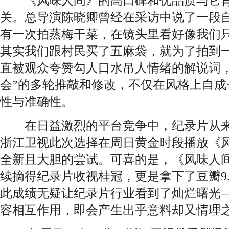
《风味人间》的高口碑和优品质与它背
关。总导演陈晓卿曾经在采访中说了一段自
有一次拍蒸梅干菜，在镜头里看好像我们
其实我们跟村民买了五麻袋，就为了拍到一
直被观众夸赞勾人口水吊人情绪的解说词，
会”的多轮推敲和修改，不仅在风格上自成
性与准确性。
在日益激烈的平台竞争中，纪录片从来
浙江卫视此次选择在周日黄金时段播放《
全新且大胆的尝试。可喜的是，《风味人
续摘得纪录片收视桂冠，更是拿下了豆瓣9
此成绩无疑让纪录片行业看到了灿烂曙光
容相互作用，即会产生出乎意料却又情理