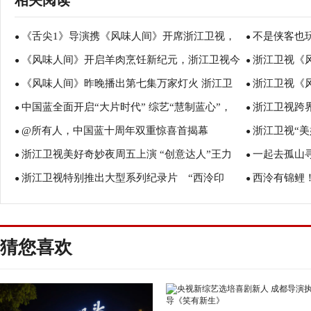
相关阅读
《舌尖1》导演携《风味人间》开席浙江卫视，
不是侠客也
●
●
《风味人间》开启羊肉烹饪新纪元，浙江卫视今
浙江卫视《风
美味看得见！
●
●
《风味人间》昨晚播出第七集万家灯火 浙江卫
浙江卫视《
晚发布高能炊具
●
动摇“真香”地
●
中国蓝全面开启“大片时代” 综艺“慧制蓝心”，
浙江卫视跨
视展人文关怀
●
古往今来
●
@所有人，中国蓝十周年双重惊喜首揭幕
浙江卫视“美
大剧“扶摇直上”
●
生品
●
浙江卫视美好奇妙夜周五上演 “创意达人”王力
一起去孤山
●
轻姿态唱响最
●
浙江卫视特别推出大型系列纪录片 “西泠印
西泠有锦鲤！
宏罗志祥带来惊喜舞台秀
●
31号》定档
●
社”序篇《孤山路31号》
奇动物在哪里
猜您喜欢