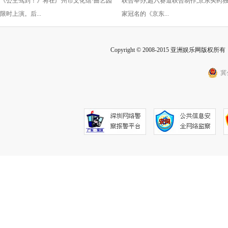
《公主驾到！》将在广州市文化馆·曲艺园
联合举办,超六赛道联合制作,京东买药
2025元红包
限时上演。后...
家冠名的《京东...
Copyright © 2008-2015 亚洲娱乐网版权所有 Inc
冀