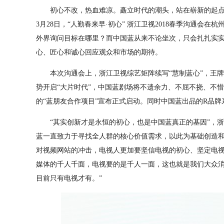
初心不改，热血难凉。矗立时代的潮头，站在崭新的起点
3月28日，“人勤春来早·初心” 浙江卫视2018春季沟通会
外界询问目标在哪里？而中国蓝从来不论坐次，只会扎扎实
心、匠心和诚心回应观众和市场的期待。
本次沟通会上，浙江卫视综艺矩阵续写“慧制蓝心”，王牌
势开启“大片时代”，中国蓝剧场将不遗余力、不屈不挠、不
的“蓝朋友合作项目”宣布正式启动。同时中国蓝出品的R品
“其实创新才是永恒的初心，也是中国蓝真正的基因”，浙
蓝一直致力于寻找全人群的核心价值需求，以此为基础创造
对视频网站的冲击，电视人更加要坚信电视的初心、坚定电视
媒体的千人千面，电视要的是千人一面，这也就是我们大众
目前只有电视才有。”