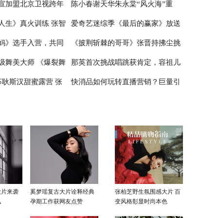
宣加盟北京卫视跨年
陈小春谢天华朱永棠“风火海”重
在喝奶茶如同喝粥
睛
唱歌 张云龙展示球技
人生》真火训练 张智
爱奇艺迷综季《最后的赢家》放送
雪舞台绽放青春风采
聚，《大湾仔的夜》主题曲嗨爆全
妈》选手入营，共同
《披荆斩棘的哥哥》张晋持拂尘挑
限
场
中 谜题烧脑剧情走心正向价值观引
级舞美大师 《爆裂舞
那英首次挑战唱跳获肯定，容祖儿
女性”的初级绽放
网友深思
战新舞台 尹正半遮面舞扇战斗力拉
莎耿斯汉甜蜜露营 张
快消品如何玩转直播营销？巨量引
在公屏上
满
被打低分受挫落泪
翊太“直男”
擎《动见》探析快消直播的新玩法
大片来袭
奚梦瑶复古大片诠释经典
张柏芝野生氛围感大片 百
风
孕期工作获网友点赞
变风格彰显时尚本色