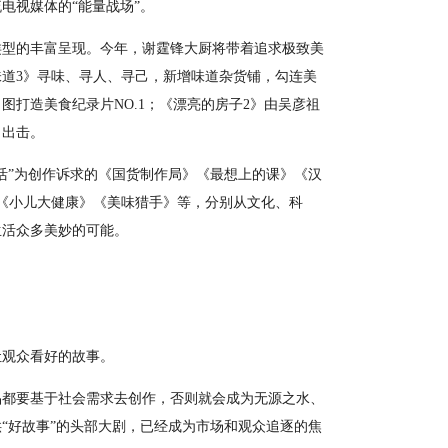
电视媒体的“能量战场”。
类型的丰富呈现。今年，谢霆锋大厨将带着追求极致美
味道3》寻味、寻人、寻己，新增味道杂货铺，勾连美
打造美食纪录片NO.1；《漂亮的房子2》由吴彦祖
力出击。
”为创作诉求的《国货制作局》《最想上的课》《汉
》《小儿大健康》《美味猎手》等，分别从文化、科
生活众多美妙的可能。
观众看好的故事。
都要基于社会需求去创作，否则就会成为无源之水、
“好故事”的头部大剧，已经成为市场和观众追逐的焦