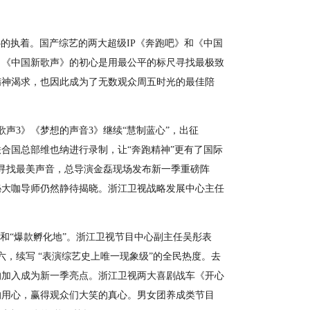
的执着。国产综艺的两大超级IP《奔跑吧》和《中国
，《中国新歌声》的初心是用最公平的标尺寻找最极致
精神渴求，也因此成为了无数观众周五时光的最佳陪
3》《梦想的声音3》继续“慧制蓝心”，出征
联合国总部维也纳进行录制，让“奔跑精神”更有了国际
寻找最美声音，总导演金磊现场发布新一季重磅阵
秘大咖导师仍然静待揭晓。浙江卫视战略发展中心主任
“爆款孵化地”。浙江卫视节目中心副主任吴彤表
，续写 “表演综艺史上唯一现象级”的全民热度。去
的加入成为新一季亮点。浙江卫视两大喜剧战车《开心
的用心，赢得观众们大笑的真心。男女团养成类节目