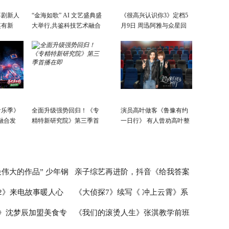
喜剧新人
“金海如歌” AI 文艺盛典盛
《很高兴认识你3》定档5
笑有新
大举行,共鉴科技艺术融合
月9日 周迅阿雅与众星回
景象
故乡
音乐季》
全面升级强势回归！《专
演员高叶做客《鲁豫有约
融合发
精特新研究院》第三季首
一日行》 有人曾劝高叶整
会开
播在即
容
活力新篇
伟大的作品” 少年钢
亲子综艺再进阶，抖音《给我答案
2》来电故事暖人心
《大侦探7》续写《 冲上云霄》系
首演音乐会圆满成功
吧，妈妈请回答》的爆款逻辑
》沈梦辰加盟美食专
《我们的滚烫人生》张淇教学前班
爱情故事超浪漫
列 何炅张若昀邓伦未来感造型太吸