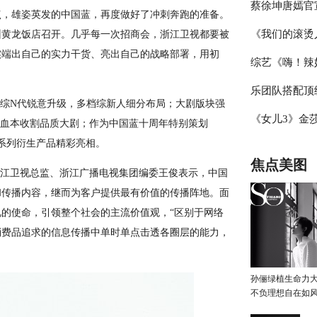
蔡徐坤唐嫣官
辑，杨迪称现
，雄姿英发的中国蓝，再度做好了冲刺奔跑的准备。
《我们的滚烫
在杭州黄龙饭店召开。几乎每一次招商会，浙江卫视都要被
冰雪盛典，冰
实端出自己的实力干货、亮出自己的战略部署，用初
综艺《嗨！辣
霖挑战体能极
乐团队搭配顶
见证“新时代
综N代锐意升级，多档综新人细分布局；大剧版块强
《女儿3》金
台》把专业打
惜血本收割品质大剧；作为中国蓝十周年特别策划
牌系列衍生产品精彩亮相。
豆豆感觉于家
焦点美图
江卫视总监、浙江广播电视集团编委王俊表示，中国
和传播内容，继而为客户提供最有价值的传播阵地。面
的使命，引领整个社会的主流价值观，“区别于网络
消费品追求的信息传播中单时单点击透各圈层的能力，
孙俪绿植生命力
不负理想自在如