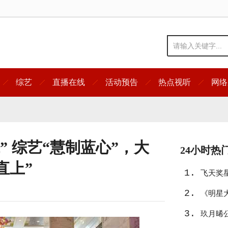
综艺
直播在线
活动预告
热点视听
网络
” 综艺“慧制蓝心”，大
24小时热
直上”
1.
飞天奖
2.
友》入
《明星
3.
宿真人
玖月晞