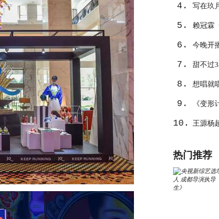
4.
写在玖
5.
心
赖冠霖
6.
作
今晚开
7.
告捷？
甜不过
8.
想唱就
9.
《变形
10.
王源杨
热门推荐