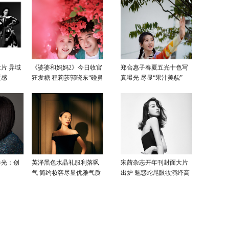
片 异域
《婆婆和妈妈2》今日收官
郑合惠子春夏五光十色写
覆感
狂发糖 程莉莎郭晓东“碰鼻
真曝光 尽显“果汁美貌”
杀”大片甜蜜爆表
曝光：创
英泽黑色水晶礼服利落飒
宋茜杂志开年刊封面大片
气 简约妆容尽显优雅气质
出炉 魅惑蛇尾眼妆演绎高
级性感美