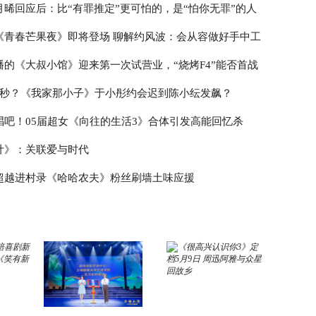
月晞回应后：比“有罪推定”更可怕的，是“怕你无罪”的人
《青春芒果夜》即将登场 聊解约风波：会从容做好手中工
播的《大叔小馆》迎来第一次试营业，“烧烤F4”能否首战
3秒？《我家那小子》于小彤约会迟到陈小纭发飙？
唱吧！05届超女《向往的生活3》合体引发高能回忆杀
计》：关联爱与时代
超越进村录《哈哈农夫》粉丝刷墙土味应援