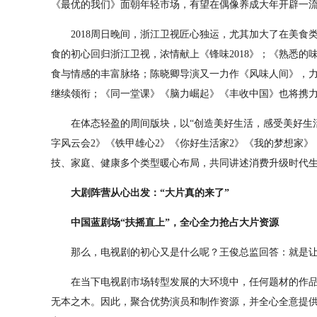
《最优的我们》面朝年轻市场，有望在偶像养成大年开辟一流
2018周日晚间，浙江卫视匠心独运，尤其加大了在美食
食的初心回归浙江卫视，浓情献上《锋味2018》；《熟悉的
食与情感的丰富脉络；陈晓卿导演又一力作《风味人间》，力图
继续领衔；《同一堂课》《脑力崛起》《丰收中国》也将携
在体态轻盈的周间版块，以“创造美好生活，感受美好生活
字风云会2》《铁甲雄心2》《你好生活家2》《我的梦想家
技、家庭、健康多个类型暖心布局，共同讲述消费升级时代
大剧阵营从心出发：“大片真的来了”
中国蓝剧场“扶摇直上”，全心全力抢占大片资源
那么，电视剧的初心又是什么呢？王俊总监回答：就是让
在当下电视剧市场转型发展的大环境中，任何题材的作品
无本之木。因此，聚合优势演员和制作资源，并全心全意提供