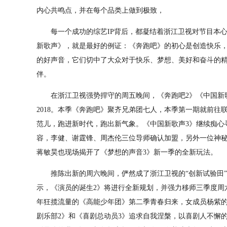
内心共鸣点，并在每个品类上做到极致，
每一个成功的综艺IP背后，都凝结着浙江卫视对节目本心
新歌声》，就是最好的例证：《奔跑吧》的初心是创造快乐
的好声音，它们切中了大众对于快乐、梦想、美好和奋斗的
伴。
在浙江卫视强势捍守的周五晚间，《奔跑吧2》《中国新歌声
2018。本季《奔跑吧》聚齐兄弟团七人，本季第一期就前往
范儿，跑进新时代，跑出新气象。《中国新歌声3》继续痴心
容，李健、谢霆锋、周杰伦三位导师确认加盟，另外一位神
蒋敏昊也现场揭开了《梦想的声音3》新一季的全新玩法。
推陈出新的周六晚间，俨然成了浙江卫视的“创新试验田”和
示，《演员的诞生2》将进行全新规划，并强力移师三季度周六
年狂揽流量的《高能少年团》第二季青春归来，女成员杨紫
剧乐部2》和《喜剧总动员3》追求自我涅槃，以喜剧人不懈