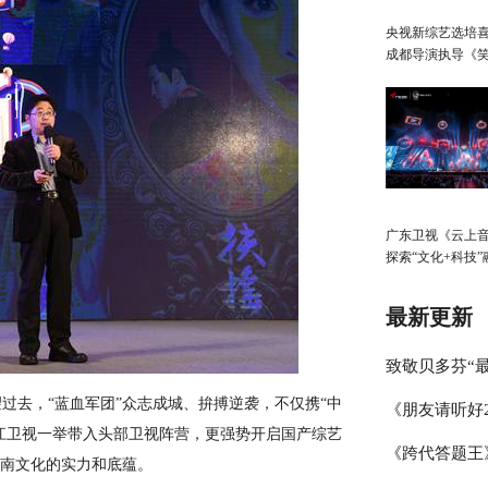
央视新综艺选培
成都导演执导《
生》
广东卫视《云上
探索“文化+科技”
展，春日绽放歌
启“AI+元宇宙”
最新更新
致敬贝多芬“最
过去，“蓝血军团”众志成城、拚搏逆袭，不仅携“中
《朋友请听好
琴家林秉宽 
浙江卫视一举带入头部卫视阵营，更强势开启国产综艺
《跨代答题王
何炅讲述学霸
江南文化的实力和底蕴。