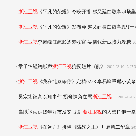
·
浙江卫视
《平凡的荣耀》今晚开播 赵又廷白敬亭职场集
·
浙江卫视
《平凡的荣耀》发布会 赵又廷看白敬亭PPT一
·
浙江卫视
李易峰江疏影逐梦收官 吴倩张新成接力发糖
20
· 章子怡铿锵献声
浙江卫视
抗疫短片《能》
2020-03-10 13:27:
·
浙江卫视
《我在北京等你》定档0223 李易峰重返小荧幕
· 吴宗宪谈高以翔事件 拐弯抹角在骂
浙江卫视
！
2019-12-05 
· 高以翔认识19年好友发文 见到
浙江卫视
的人想挥他一拳
·
浙江卫视
《在远方》接棒《陆战之王》开启第二华章
20