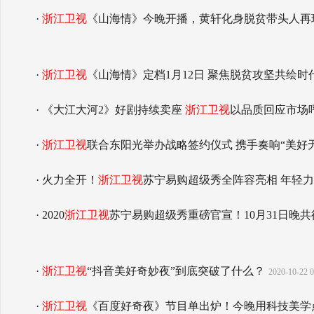
·
浙江卫视
《山海情》今晚开播，黄轩化身脱贫带头人再
·
浙江卫视
《山海情》定档1月12日 聚焦脱贫攻坚共绘时
· 《大江大河2》好剧持续卖座
浙江卫视
以品质回应市场
·
浙江卫视
联合东阳光举办战略签约仪式 携手奏响“美好
· 火力全开！
浙江卫视
苏宁易购超级秀全阵容亮相 年轻
· 2020
浙江卫视
苏宁易购超级秀重磅官宣！10月31日晚共
·
浙江卫视
“抖音美好奇妙夜”到底突破了什么？
2020-10-22 0
·
浙江卫视
《百度好奇夜》节目单出炉！今晚用科技美学点