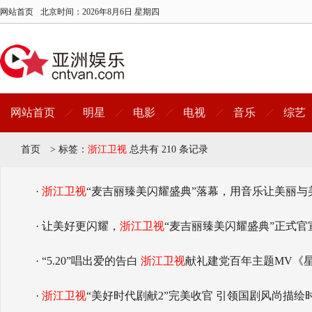
网站首页
北京时间：
2026年8月6日 星期四
网站首页
明星
电影
电视
音乐
综艺
首页
>
标签：
浙江卫视
总共有 210 条记录
·
浙江卫视
“麦吉丽臻美闪耀盛典”落幕，用音乐让美丽与
· 让美好更闪耀，
浙江卫视
“麦吉丽臻美闪耀盛典”正式官
· “5.20”唱出爱的告白
浙江卫视
献礼建党百年主题MV《
·
浙江卫视
“美好时代剧献2”完美收官 引领国剧风尚描绘