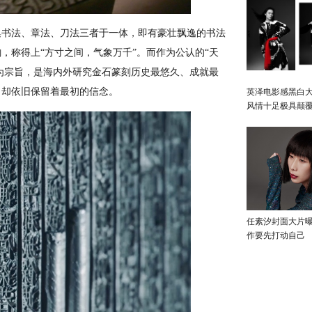
书法、章法、刀法三者于一体，即有豪壮飘逸的书法
，称得上“方寸之间，气象万千”。而作为公认的“天
”为宗旨，是海内外研究金石篆刻历史最悠久、成就最
，却依旧保留着最初的信念。
英泽电影感黑白大
风情十足极具颠
任素汐封面大片
作要先打动自己