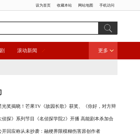
设为首页
收藏本站
网站地图
手机访问
剧
滚动新闻
更多
门
星光奖揭晓！芒果TV《故园长歌》获奖、《你好，对方辩
围
大侦探》系列节目《名侦探学院2》开播 高能剧本杀加合
秀引期待
公开回应称从未抄袭：融梗界限模糊伤害原创作者