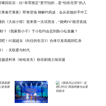
月晞回应后：比“有罪推定”更可怕的，是“怕你无罪”的人
《青春芒果夜》即将登场 聊解约风波：会从容做好手中工
播的《大叔小馆》迎来第一次试营业，“烧烤F4”能否首战
3秒？《我家那小子》于小彤约会迟到陈小纭发飙？
唱吧！05届超女《向往的生活3》合体引发高能回忆杀
计》：关联爱与时代
超越进村录《哈哈农夫》粉丝刷墙土味应援