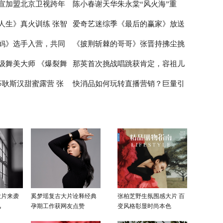
宣加盟北京卫视跨年
陈小春谢天华朱永棠“风火海”重
在喝奶茶如同喝粥
睛
唱歌 张云龙展示球技
人生》真火训练 张智
爱奇艺迷综季《最后的赢家》放送
雪舞台绽放青春风采
聚，《大湾仔的夜》主题曲嗨爆全
妈》选手入营，共同
《披荆斩棘的哥哥》张晋持拂尘挑
限
场
中 谜题烧脑剧情走心正向价值观引
级舞美大师 《爆裂舞
那英首次挑战唱跳获肯定，容祖儿
女性”的初级绽放
网友深思
战新舞台 尹正半遮面舞扇战斗力拉
莎耿斯汉甜蜜露营 张
快消品如何玩转直播营销？巨量引
在公屏上
满
被打低分受挫落泪
翊太“直男”
擎《动见》探析快消直播的新玩法
大片来袭
奚梦瑶复古大片诠释经典
张柏芝野生氛围感大片 百
风
孕期工作获网友点赞
变风格彰显时尚本色