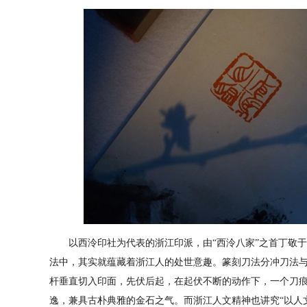
以西泠印社为代表的浙江印派，由“西泠八家”之首丁敬于
法中，其实就蕴藏着浙江人的处世意趣。篆刻刀法分冲刀法
杆垂直切入印面，先伏后起，在起伏不断的动作下，一个刀
逸，兼具古朴典雅的金石之气。而浙江人文精神也讲究“以人