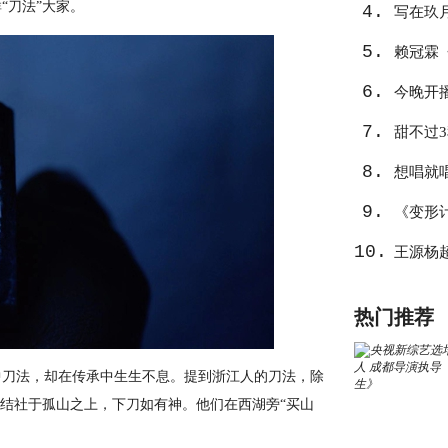
“刀法”大家。
4.
写在玖
5.
心
赖冠霖
6.
作
今晚开
7.
告捷？
甜不过
8.
想唱就
9.
《变形
10.
王源杨
热门推荐
刀法，却在传承中生生不息。提到浙江人的刀法，除
，结社于孤山之上，下刀如有神。他们在西湖旁“买山
。