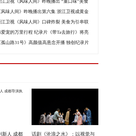
浙江卫视《风味人间》昨晚播出 “重口味”美食
发布高能炊具
《风味人间》昨晚播出第六集 浙江卫视成黄金
摇“真香”地位
浙江卫视《风味人间》口碑炸裂 美食为引串联
纪录片赢家
与爱宠的万里行程 纪录片《带Ta去旅行》将亮
往今来
《孤山路31号》高颜值高悬念开播 独创纪录片
荧屏
像体验打通西泠印社的百年时空入口
新人 成都
话剧《沧浪之水》：以视觉与