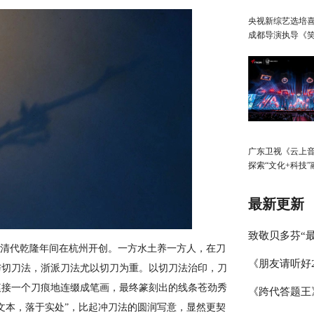
央视新综艺选培
成都导演执导《
生》
广东卫视《云上
探索“文化+科技”
展，春日绽放歌
启“AI+元宇宙”
最新更新
致敬贝多芬“最
清代乾隆年间在杭州开创。一方水土养一方人，在刀
《朋友请听好
琴家林秉宽 
与切刀法，浙派刀法尤以切刀为重。以切刀法治印，刀
痕接一个刀痕地连缀成笔画，最终篆刻出的线条苍劲秀
《跨代答题王
何炅讲述学霸
文本，落于实处”，比起冲刀法的圆润写意，显然更契