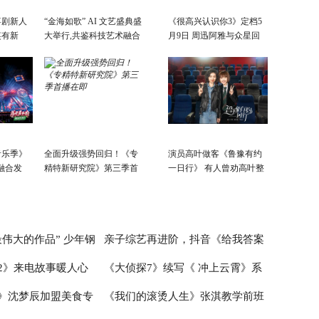
喜剧新人
“金海如歌” AI 文艺盛典盛
《很高兴认识你3》定档5
笑有新
大举行,共鉴科技艺术融合
月9日 周迅阿雅与众星回
景象
故乡
音乐季》
全面升级强势回归！《专
演员高叶做客《鲁豫有约
融合发
精特新研究院》第三季首
一日行》 有人曾劝高叶整
会开
播在即
容
活力新篇
伟大的作品” 少年钢
亲子综艺再进阶，抖音《给我答案
2》来电故事暖人心
《大侦探7》续写《 冲上云霄》系
首演音乐会圆满成功
吧，妈妈请回答》的爆款逻辑
》沈梦辰加盟美食专
《我们的滚烫人生》张淇教学前班
爱情故事超浪漫
列 何炅张若昀邓伦未来感造型太吸