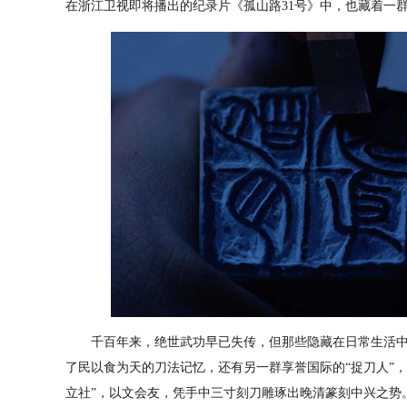
在浙江卫视即将播出的纪录片《孤山路31号》中，也藏着一群
千百年来，绝世武功早已失传，但那些隐藏在日常生活中
了民以食为天的刀法记忆，还有另一群享誉国际的“捉刀人”
立社”，以文会友，凭手中三寸刻刀雕琢出晚清篆刻中兴之势