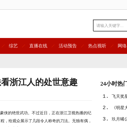
综艺
直播在线
活动预告
热点视听
网络
法看浙江人的处世意趣
24小时热
1.
飞天奖
2.
友》入
《明星
豪侠的绝世武功。不过近日，正在浙江卫视热播的纪
3.
宿真人
玖月晞
过程，给观众展示了几段令人称奇的刀法。无独有偶，