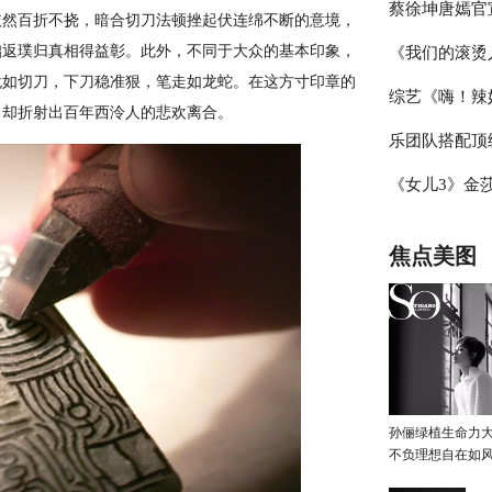
蔡徐坤唐嫣官
辑，杨迪称现
依然百折不挠，暗合切刀法顿挫起伏连绵不断的意境，
拙返璞归真相得益彰。此外，不同于大众的基本印象，
《我们的滚烫
冰雪盛典，冰
犹如切刀，下刀稳准狠，笔走如龙蛇。在这方寸印章的
综艺《嗨！辣
霖挑战体能极
，却折射出百年西泠人的悲欢离合。
乐团队搭配顶
见证“新时代
《女儿3》金
台》把专业打
豆豆感觉于家
焦点美图
孙俪绿植生命力
不负理想自在如