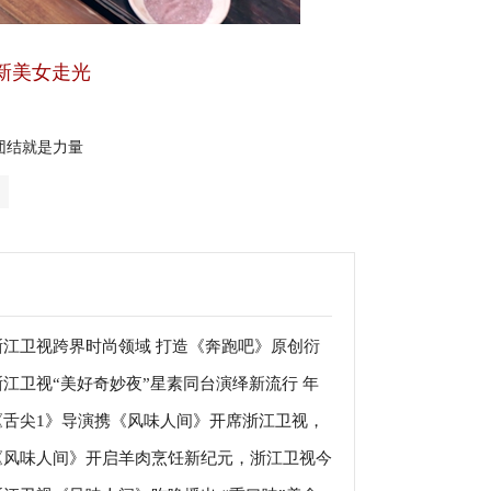
新美女走光
团结就是力量
浙江卫视跨界时尚领域 打造《奔跑吧》原创衍
浙江卫视“美好奇妙夜”星素同台演绎新流行 年
品
《舌尖1》导演携《风味人间》开席浙江卫视，
姿态唱响最强音
《风味人间》开启羊肉烹饪新纪元，浙江卫视今
味看得见！