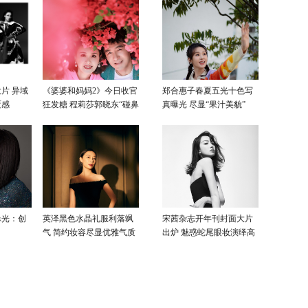
片 异域
《婆婆和妈妈2》今日收官
郑合惠子春夏五光十色写
覆感
狂发糖 程莉莎郭晓东“碰鼻
真曝光 尽显“果汁美貌”
杀”大片甜蜜爆表
曝光：创
英泽黑色水晶礼服利落飒
宋茜杂志开年刊封面大片
气 简约妆容尽显优雅气质
出炉 魅惑蛇尾眼妆演绎高
级性感美