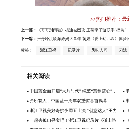
>>热门推荐：最
上一篇：
《哥哥别闹啦》杨迪被围攻 王菊李子璇联手“挖坑”
下一篇：
张丹峰洪欣海涛妈忆童年 萌娃《爱上幼儿园》体验
标签：
浙江卫视
纪录片
风味人间
刀法
相关阅读
中国蓝全面开启“大片时代” 综艺“慧制蓝心”，
●
●
@所有人，中国蓝十周年双重惊喜首揭幕
大剧“扶摇直上”
●
生
●
浙江卫视美好奇妙夜周五上演 “创意达人”王力
●
轻
●
一起去孤山寻宝吧！浙江卫视纪录片《孤山路
宏罗志祥带来惊喜舞台秀
●
美
●