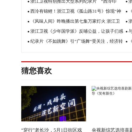
浙江卫视特别推出大型系列纪录片 “西泠印
31号》定档下周三播出
●
晚
●
西泠有锦鲤！浙江卫视《孤山路31号》惊现“神
社”序篇《孤山路31号》
●
动
●
《风味人间》昨晚播出第七集万家灯火 浙江卫
奇动物在哪里”？
●
档
●
浙江卫视《少年国学派》反哺公益，让孩子们感
视展人文关怀
●
古
●
纪录片《不如跳舞》引“广场舞“受关注，经济转
受传统文化
●
相
●
型下的“新”娱乐引领潮流！
影
猜您喜欢
“穿行”老长沙，5月1日街区戏
央视新综艺选培喜剧