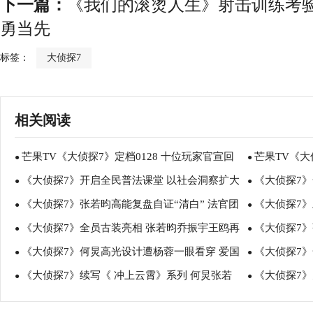
下一篇：
《我们的滚烫人生》射击训练考验
勇当先
标签：
大侦探7
相关阅读
芒果TV《大侦探7》定档0128 十位玩家官宣回
芒果TV《
●
●
《大侦探7》开启全民普法课堂 以社会洞察扩大
《大侦探7》
归点燃期待
●
高能“回忆杀
●
《大侦探7》张若昀高能复盘自证“清白” 法官团
《大侦探7
普法声量
●
化身“漫撕王子
●
《大侦探7》全员古装亮相 张若昀乔振宇王鸥再
《大侦探7》
举例应对校园欺凌
●
吴昕甜美造型
●
《大侦探7》何炅高光设计遭杨蓉一眼看穿 爱国
《大侦探7》
现古偶颜值天花板
●
鸥欲组“乌雅
●
《大侦探7》续写《 冲上云霄》系列 何炅张若
《大侦探7
情怀引发强烈共鸣
●
质感造型尽显
●
昀邓伦未来感造型太吸睛
伦上厕所频“受