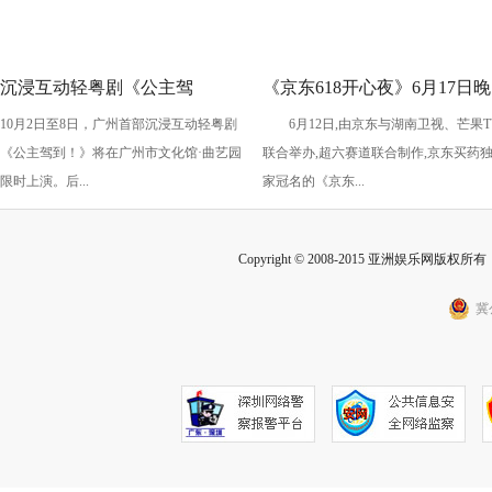
沉浸互动轻粤剧《公主驾
《京东618开心夜》6月17日晚
10月2日至8日，广州首部沉浸互动轻粤剧
6月12日,由京东与湖南卫视、芒果T
到！》国庆假期上演
开启：抢先预约直播 赢最高
《公主驾到！》将在广州市文化馆·曲艺园
联合举办,超六赛道联合制作,京东买药
2025元红包
限时上演。后...
家冠名的《京东...
Copyright © 2008-2015 亚洲娱乐网版权所有 Inc
冀