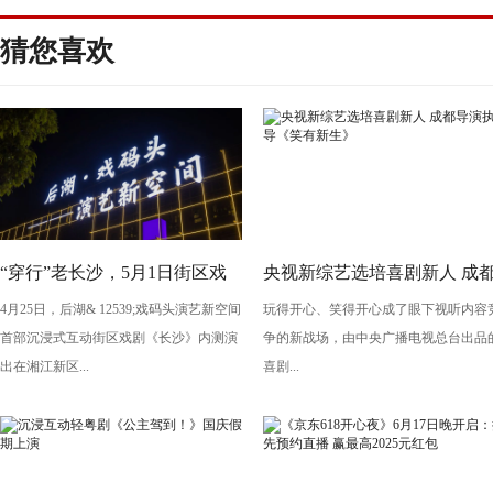
猜您喜欢
“穿行”老长沙，5月1日街区戏
央视新综艺选培喜剧新人 成
4月25日，后湖& 12539;戏码头演艺新空间
玩得开心、笑得开心成了眼下视听内容
剧《长沙》将亮相“后湖・戏码
导演执导《笑有新生》
首部沉浸式互动街区戏剧《长沙》内测演
争的新战场，由中央广播电视总台出品
头”
出在湘江新区...
喜剧...