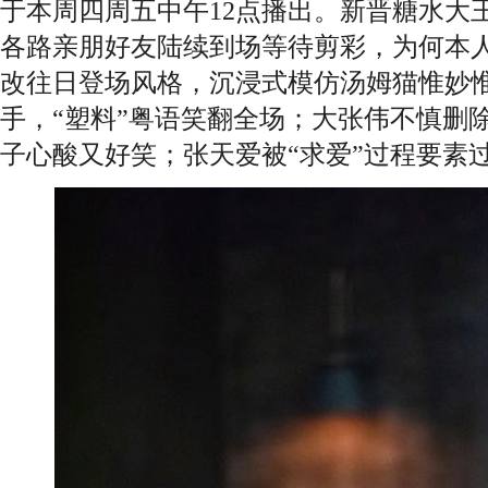
于本周四周五中午12点播出。新晋糖水大
各路亲朋好友陆续到场等待剪彩，为何本
改往日登场风格，沉浸式模仿汤姆猫惟妙
手，“塑料”粤语笑翻全场；大张伟不慎删
子心酸又好笑；张天爱被“求爱”过程要素