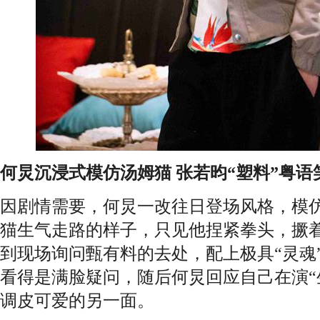
何炅沉浸式模仿汤姆猫 张若昀“塑料”粤语
因剧情需要，何炅一改往日登场风格，模
猫生气走路的样子，只见他捏紧拳头，撅着
到现场询问甄有料的去处，配上极具“灵魂
看得是满脸疑问，随后何炅回应自己在演“
调皮可爱的另一面。