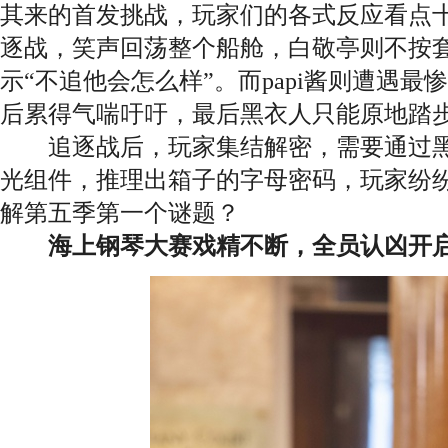
其来的首发挑战，玩家们的各式反应看点
逐战，笑声回荡整个船舱，白敬亭则不按
示“不追他会怎么样”。而papi酱则遭遇
后累得气喘吁吁，最后黑衣人只能原地踏
追逐战后，玩家集结解密，需要通过黑
光组件，推理出箱子的字母密码，玩家纷
解第五季第一个谜题？
海上钢琴大赛戏精不断，全员认凶开