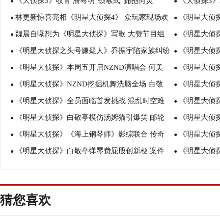
《大侦探3》收官 潘粤明“锁喉式”拥抱何炅
《大侦探3》
●
●
林更新惊喜亮相《明星大侦探4》 众玩家现场欢
《明星大侦探
●
●
魏晨自曝想为《明星大侦探》写歌 大赞节目组
《明星大侦探
乐吃火锅
●
事火热上演
●
《明星大侦探之头号嫌疑人》乔振宇陷家族纠纷
《明星大侦
很走心
●
影视首秀悬疑
●
《明星大侦探》本周五开启NZND演唱会 何美
《明星大侦探
尘封的秘密待揭晓
●
迷离
●
《明星大侦探》NZND挖掘机舞洗脑全场 白敬
《明星大侦
男新歌引网友期待
●
昕杨蓉宋妍霏
●
《明星大侦探》全员面临首发挑战 混乱时空难
《明星大侦
亭范丞丞RAP互呛
●
演《海上钢琴
●
《明星大侦探》白敬亭模仿汤姆猫引爆笑 邮轮
《明星大侦
倒何炅白敬亭
●
制服诱惑秒变
●
《明星大侦探》《海上钢琴师》影综联合 传奇
《明星大侦探
真相难辨获高期待
●
魏大勋合体
●
《明星大侦探》白敬亭弹琴费屁股创新梗 案件
《明星大侦
对决即将上演
●
然张若昀兄弟
●
高能迭起引热议
亭“暴力”钻门
猜您喜欢