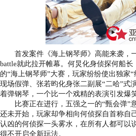
首发案件《海上钢琴师》高能来袭，一
battle就此拉开帷幕。何炅化身侦探何船长
的“海上钢琴师”大赛，玩家纷纷使出独家“
现场假弹、张若昀化身张二副展“二哈”式
着弹钢琴，一个比一个戏精的表演引发爆
比赛正在进行，五强之一的“甄会弹”意
还未开始，玩家却争相向何侦探自首称自
认凶的何侦探一头雾水，在所有人都可以
得不开启全新玩法。