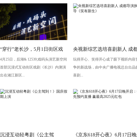
“穿行”老长沙，5月1日街区戏
央视新综艺选培喜剧新人 成
4月25日，后湖& 12539;戏码头演艺新空间
玩得开心、笑得开心成了眼下视听内容
剧《长沙》将亮相“后湖・戏码
导演执导《笑有新生》
首部沉浸式互动街区戏剧《长沙》内测演
争的新战场，由中央广播电视总台出品
头”
出在湘江新区...
喜剧...
沉浸互动轻粤剧《公主驾
《京东618开心夜》6月17日晚