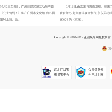
10月2日至8日，广州首部沉浸互动轻粤剧
6月12日,由京东与湖南卫视、芒果T
到！》国庆假期上演
开启：抢先预约直播 赢最高
《公主驾到！》将在广州市文化馆·曲艺园
联合举办,超六赛道联合制作,京东买药
2025元红包
限时上演。后...
家冠名的《京东...
Copyright © 2008-2015 亚洲娱乐网版权所有 Inc
冀