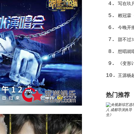
4.
写在玖
5.
心
赖冠霖
6.
作
今晚开
7.
告捷？
甜不过
8.
想唱就
9.
《变形
10.
王源杨
热门推荐