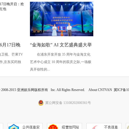
6月17日晚
“金海如歌” AI 文艺盛典盛大举
南卫视、芒果TV
在浦东开发开放 35 周年与金海文化
 赢最高
行,共鉴科技艺术融合景象
作,京东买药独
艺术中心成立 10 周年的双庆之际,一场极
具开创性的...
 © 2008-2015 亚洲娱乐网版权所有 Inc. All Rights Reserved. About CNTVAN
冀ICP备10
冀公网安备 13108202000361号