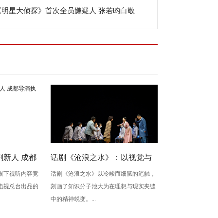
《明星大侦探》首次全员嫌疑人 张若昀白敬
张若昀兄弟认亲
“暴力”钻门
新人 成都
话剧《沧浪之水》：以视觉与
眼下视听内容竞
话剧《沧浪之水》以冷峻而细腻的笔触，
生》
心理空间，照见知识分子的精
电视总台出品的
刻画了知识分子池大为在理想与现实夹缝
神挣扎
中的精神蜕变。...