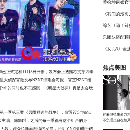
蔡徐坤唐嫣官
辑，杨迪称现
《我们的滚烫
冰雪盛典，冰
综艺《嗨！辣
霖挑战体能极
乐团队搭配顶
见证“新时代
《女儿3》金
台》把专业打
豆豆感觉于家
焦点美图
已正式定档11月8日开播，发布会上透露称贯穿四季
星大侦探官微发布NZND演唱会海报，官宣NZND组
打call的同时也不忘感慨：《明星大侦探》真是太会玩
第一季第三案《男团鲜肉的战争》，背景设定为MG
孙俪绿植生命力
不负理想自在如
、大主唱、陈舞蹈，之后的每一季都有这个组合的身
无数，观众也随着剧情的发展，经历了NZND曲折的