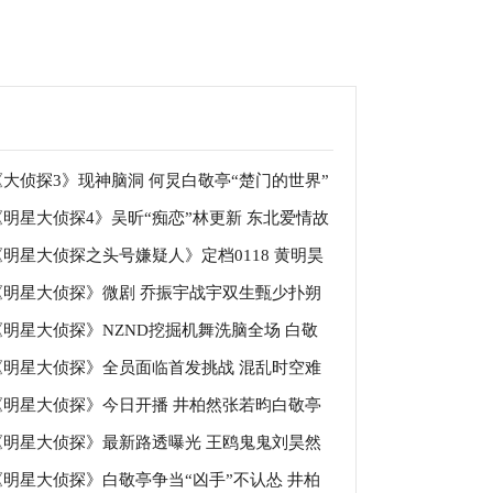
《大侦探3》现神脑洞 何炅白敬亭“楚门的世界”
《明星大侦探4》吴昕“痴恋”林更新 东北爱情故
《明星大侦探之头号嫌疑人》定档0118 黄明昊
火热上演
《明星大侦探》微剧 乔振宇战宇双生甄少扑朔
视首秀悬疑上演
《明星大侦探》NZND挖掘机舞洗脑全场 白敬
离
《明星大侦探》全员面临首发挑战 混乱时空难
范丞丞RAP互呛
《明星大侦探》今日开播 井柏然张若昀白敬亭
何炅白敬亭
《明星大侦探》最新路透曝光 王鸥鬼鬼刘昊然
钢琴battle
《明星大侦探》白敬亭争当“凶手”不认怂 井柏
大勋合体