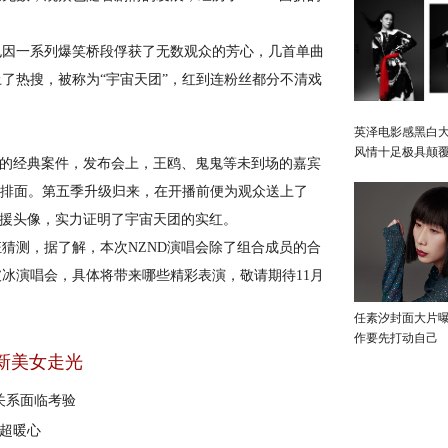
因一系列爆笑桥段俘获了无数观众的芳心，几首单曲
了热搜，被称为“宇宙天团”，红到连粉丝都分不清戏
英泽电影感黑白大
风情十足极具颠
的经典案件，发布会上，王鸥、鬼鬼等未到场的嘉宾
了排面。第五季升级归来，在开播前便为观众送上了
应援头像，实力证明了宇宙天团的实红。
测，据了解，本次NZND演唱会除了组合成员的合
冰演唱会，具体将带来哪些精彩表演，敬请期待11月
任素汐封面大片
作要先打动自己
新美女走光
关系面临考验
澡超暖心