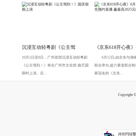
沉浸互动轻粤剧《公主驾
《京东618开心夜》
10月2日至8日，广州首部沉浸互动轻粤剧
6月12日,由京东与湖
到！》国庆假期上演
开启：抢先预约直播
《公主驾到！》将在广州市文化馆·曲艺园
联合举办,超六赛道联合制
2025元红包
限时上演。后...
家冠名的《京东...
Copyright