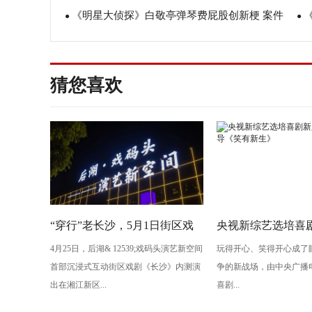
《明星大侦探》白敬亭弹琴费屁股创新梗 案件
对决即将上演
●
然
●
高能迭起引热议
亭
猜您喜欢
“穿行”老长沙，5月1日街区戏
央视新综艺选培喜剧
4月25日，后湖& 12539;戏码头演艺新空间
玩得开心、笑得开心成了
剧《长沙》将亮相“后湖・戏码
导演执导《笑有新
首部沉浸式互动街区戏剧《长沙》内测演
争的新战场，由中央广播
头”
出在湘江新区...
喜剧...