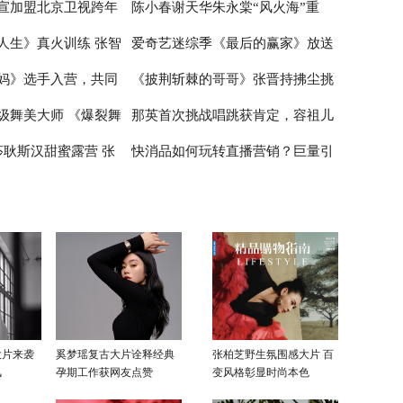
宣加盟北京卫视跨年
陈小春谢天华朱永棠“风火海”重
在喝奶茶如同喝粥
睛
唱歌 张云龙展示球技
人生》真火训练 张智
爱奇艺迷综季《最后的赢家》放送
雪舞台绽放青春风采
聚，《大湾仔的夜》主题曲嗨爆全
妈》选手入营，共同
《披荆斩棘的哥哥》张晋持拂尘挑
限
场
中 谜题烧脑剧情走心正向价值观引
级舞美大师 《爆裂舞
那英首次挑战唱跳获肯定，容祖儿
女性”的初级绽放
网友深思
战新舞台 尹正半遮面舞扇战斗力拉
莎耿斯汉甜蜜露营 张
快消品如何玩转直播营销？巨量引
在公屏上
满
被打低分受挫落泪
翊太“直男”
擎《动见》探析快消直播的新玩法
大片来袭
奚梦瑶复古大片诠释经典
张柏芝野生氛围感大片 百
风
孕期工作获网友点赞
变风格彰显时尚本色