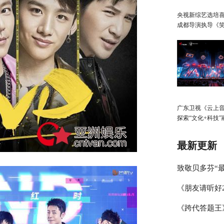
央视新综艺选培
成都导演执导《
生》
广东卫视《云上
探索“文化+科技”
展，春日绽放歌
启“AI+元宇宙”
最新更新
致敬贝多芬“最
《朋友请听好
琴家林秉宽 
《跨代答题王
何炅讲述学霸