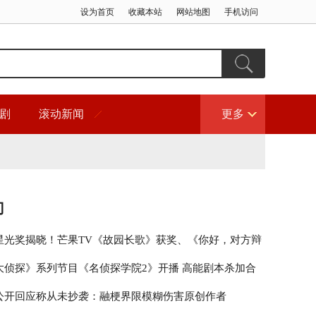
设为首页
收藏本站
网站地图
手机访问
剧
滚动新闻
更多
门
星光奖揭晓！芒果TV《故园长歌》获奖、《你好，对方辩
围
大侦探》系列节目《名侦探学院2》开播 高能剧本杀加合
秀引期待
公开回应称从未抄袭：融梗界限模糊伤害原创作者