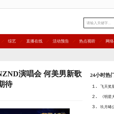
综艺
直播在线
活动预告
热点视听
网络
ZND演唱会 何美男新歌
24小时热
期待
1.
飞天奖
2.
友》入
《明星
3.
宿真人
玖月晞