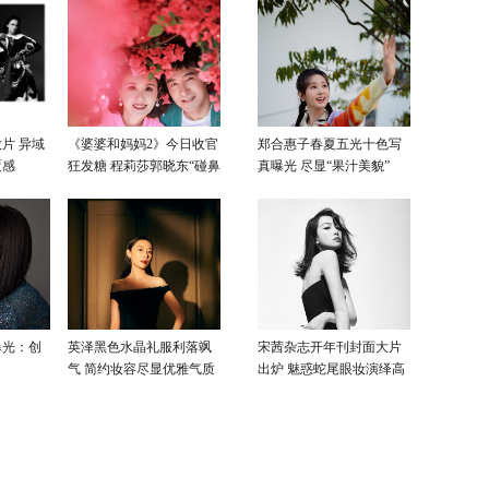
片 异域
《婆婆和妈妈2》今日收官
郑合惠子春夏五光十色写
覆感
狂发糖 程莉莎郭晓东“碰鼻
真曝光 尽显“果汁美貌”
杀”大片甜蜜爆表
曝光：创
英泽黑色水晶礼服利落飒
宋茜杂志开年刊封面大片
气 简约妆容尽显优雅气质
出炉 魅惑蛇尾眼妆演绎高
级性感美