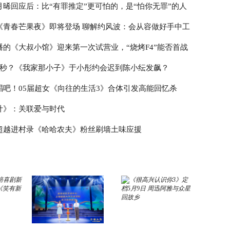
月晞回应后：比“有罪推定”更可怕的，是“怕你无罪”的人
《青春芒果夜》即将登场 聊解约风波：会从容做好手中工
播的《大叔小馆》迎来第一次试营业，“烧烤F4”能否首战
3秒？《我家那小子》于小彤约会迟到陈小纭发飙？
唱吧！05届超女《向往的生活3》合体引发高能回忆杀
计》：关联爱与时代
超越进村录《哈哈农夫》粉丝刷墙土味应援