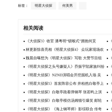
标签：
明星大侦探
何美男
相关阅读
《大侦探3》收官 潘粤明“锁喉式”拥抱何炅
●
●
林更新惊喜亮相《明星大侦探4》 众玩家现场欢
●
●
魏晨自曝想为《明星大侦探》写歌 大赞节目组
乐吃火锅
●
事
●
《明星大侦探之头号嫌疑人》乔振宇陷家族纠纷
很走心
●
影
●
《明星大侦探》NZND演唱会开挖掘机入场 吴
尘封的秘密待揭晓
●
迷
●
《明星大侦探5》首发阵容公布 井柏然白敬亭上
昕杨蓉宋妍霏组团出道
●
亭
●
《明星大侦探》白敬亭跪着弹钢琴 张若昀上演
演《海上钢琴师》
●
倒
●
《明星大侦探》白敬亭模仿汤姆猫引爆笑 邮轮
制服诱惑秒变二哈
●
上演
●
《明星大侦探》《海上钢琴师》影综联合 传奇
真相难辨获高期待
●
魏
●