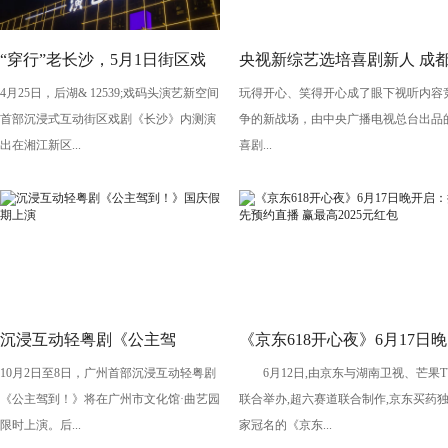
“穿行”老长沙，5月1日街区戏
央视新综艺选培喜剧新人 成
4月25日，后湖& 12539;戏码头演艺新空间
玩得开心、笑得开心成了眼下视听内容
剧《长沙》将亮相“后湖・戏码
导演执导《笑有新生》
首部沉浸式互动街区戏剧《长沙》内测演
争的新战场，由中央广播电视总台出品
头”
出在湘江新区...
喜剧...
沉浸互动轻粤剧《公主驾
《京东618开心夜》6月17日晚
10月2日至8日，广州首部沉浸互动轻粤剧
6月12日,由京东与湖南卫视、芒果T
到！》国庆假期上演
开启：抢先预约直播 赢最高
《公主驾到！》将在广州市文化馆·曲艺园
联合举办,超六赛道联合制作,京东买药
2025元红包
限时上演。后...
家冠名的《京东...