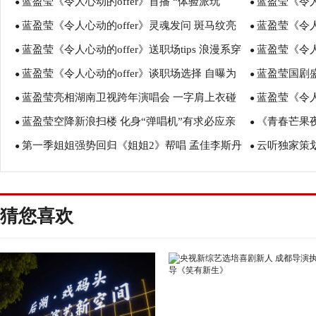
蓝盈莹《令人心动的offer》首播 “体验派玩
蓝盈莹《令人
哥合拍最萌身高差
●
越时空的对话
●
蓝盈莹《令人心动的offer》灵魂发问 斑马纹亮
蓝盈莹《令人
家”清爽上线
●
输出职场新观
●
蓝盈莹《令人心动的offer》送职场tips 浪漫系穿
蓝盈莹《令人
片裙散发酷飒魅力
●
结衬衫点亮冬
●
蓝盈莹《令人心动的offer》谈职场选择 自曝为
蓝盈莹国剧盛
搭彰显女性优雅魅力
●
吁公平对待每
●
蓝盈莹亮相湖南卫视跨年演唱会 一字肩上衣碰
蓝盈莹《令人
进人艺两年未接戏
●
潜力女演员”
●
蓝盈莹空降新浪扫楼 化身“弹唱机”有求必应亲
《青春芒果
撞马丁靴酷飒满分
●
型女性蜕变之
●
第一季姐姐强势回归《姐姐2》帮唱 孟佳李斯丹
云听独家策
和力满分
●
白冰再搭档养
●
妮齐出招
实力派女演员
猜您喜欢