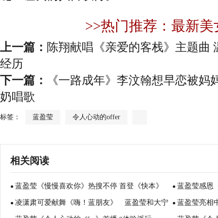
>>热门推荐：最新美
上一篇：
陈翔献唱《亲爱的客栈》主题曲 
经历
下一篇：
《一路成年》李汶翰想早恋被妈妈
奶唱歌
标签：
蓝盈莹
令人心动的offer
相关阅读
蓝盈莹《慢慢喜欢你》热搜不停 首登《快本》
蓝盈莹感恩
●
●
凌潇肃可爱献舞《嗨！蓝朋友》 蓝盈莹和大宁
蓝盈莹亮相
被赞文艺气质浓
●
台重现“叮叮叮
●