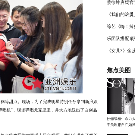
蔡徐坤唐嫣官
辑，杨迪称现
《我们的滚烫
冰雪盛典，冰
综艺《嗨！辣
霖挑战体能极
乐团队搭配顶
见证“新时代
《女儿3》金
台》把专业打
豆豆感觉于家
焦点美图
糕等甜点。现场，为了完成明星特别任务拿到新浪娱
“弹唱机”，现场弹唱尤克里里，并大方地送出了自创品
孙俪绿植生命力
不负理想自在如