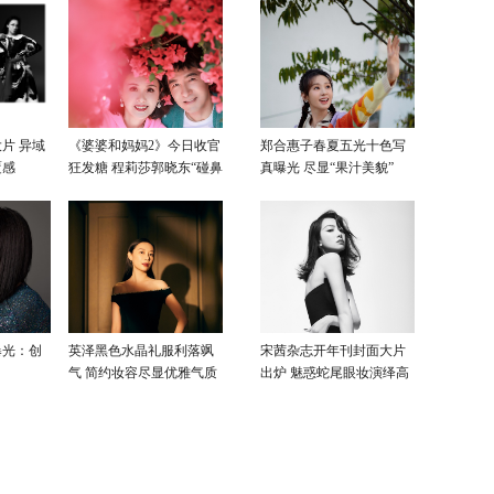
片 异域
《婆婆和妈妈2》今日收官
郑合惠子春夏五光十色写
覆感
狂发糖 程莉莎郭晓东“碰鼻
真曝光 尽显“果汁美貌”
杀”大片甜蜜爆表
曝光：创
英泽黑色水晶礼服利落飒
宋茜杂志开年刊封面大片
气 简约妆容尽显优雅气质
出炉 魅惑蛇尾眼妆演绎高
级性感美