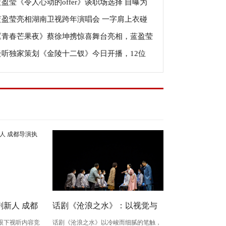
蓝盈莹《令人心动的offer》谈职场选择 自曝为
彰显女性优雅魅力
蓝盈莹亮相湖南卫视跨年演唱会 一字肩上衣碰
人艺两年未接戏
《青春芒果夜》蔡徐坤携惊喜舞台亮相，蓝盈莹
马丁靴酷飒满分
云听独家策划《金陵十二钗》今日开播，12位
冰再搭档养眼惊艳
力派女演员重磅加盟！
新人 成都
话剧《沧浪之水》：以视觉与
眼下视听内容竞
话剧《沧浪之水》以冷峻而细腻的笔触，
生》
心理空间，照见知识分子的精