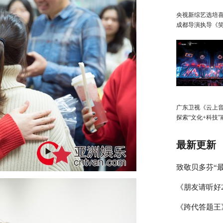
央视新综艺选培
成都导演执导《
生》
广东卫视《云上
探索“文化+科技”
展，春日绽放歌
启“AI+元宇宙”
最新更新
致敬贝多芬“最
《朋友请听好
琴家林秉宽 
《跨代答题王
何炅讲述学霸