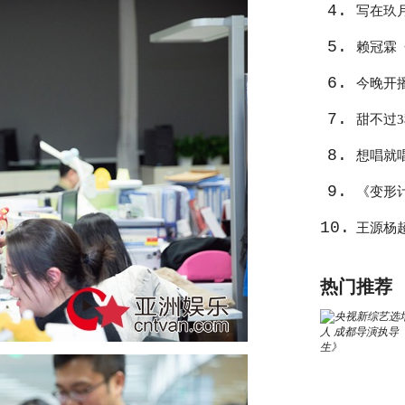
4.
写在玖
5.
心
赖冠霖
6.
作
今晚开
7.
告捷？
甜不过
8.
想唱就
9.
《变形
10.
王源杨
热门推荐