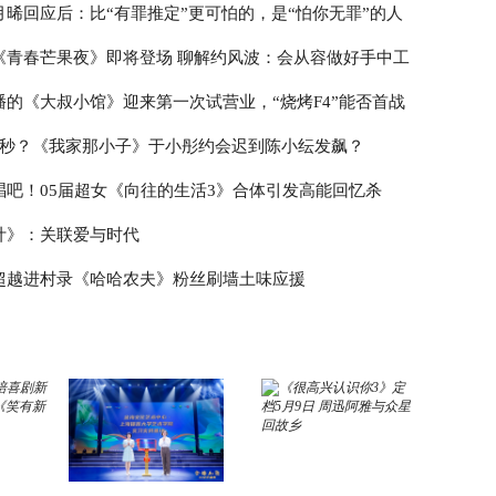
月晞回应后：比“有罪推定”更可怕的，是“怕你无罪”的人
《青春芒果夜》即将登场 聊解约风波：会从容做好手中工
播的《大叔小馆》迎来第一次试营业，“烧烤F4”能否首战
3秒？《我家那小子》于小彤约会迟到陈小纭发飙？
唱吧！05届超女《向往的生活3》合体引发高能回忆杀
计》：关联爱与时代
超越进村录《哈哈农夫》粉丝刷墙土味应援