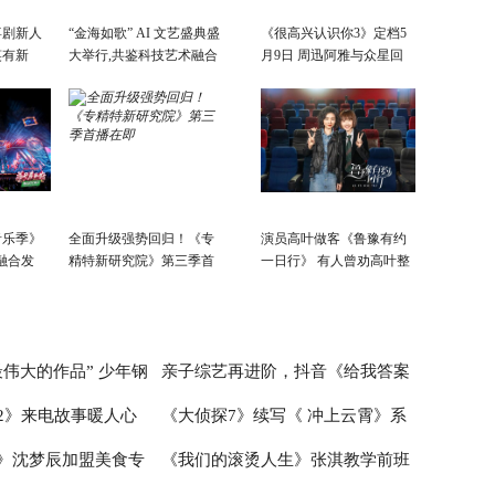
喜剧新人
“金海如歌” AI 文艺盛典盛
《很高兴认识你3》定档5
笑有新
大举行,共鉴科技艺术融合
月9日 周迅阿雅与众星回
景象
故乡
音乐季》
全面升级强势回归！《专
演员高叶做客《鲁豫有约
融合发
精特新研究院》第三季首
一日行》 有人曾劝高叶整
会开
播在即
容
活力新篇
伟大的作品” 少年钢
亲子综艺再进阶，抖音《给我答案
2》来电故事暖人心
《大侦探7》续写《 冲上云霄》系
首演音乐会圆满成功
吧，妈妈请回答》的爆款逻辑
》沈梦辰加盟美食专
《我们的滚烫人生》张淇教学前班
爱情故事超浪漫
列 何炅张若昀邓伦未来感造型太吸