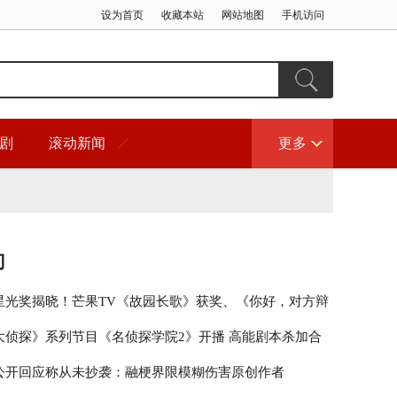
设为首页
收藏本站
网站地图
手机访问
剧
滚动新闻
更多
门
星光奖揭晓！芒果TV《故园长歌》获奖、《你好，对方辩
围
大侦探》系列节目《名侦探学院2》开播 高能剧本杀加合
秀引期待
公开回应称从未抄袭：融梗界限模糊伤害原创作者