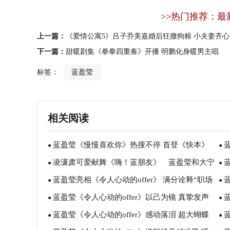
>>热门推荐：最
上一篇：
《爱情公寓5》吕子乔美嘉婚后狂撒狗粮 小夫妻齐
下一篇：
甜暖剧集《拳拳四重奏》开播 明鹏化身暖男主唱
标签：
蓝盈莹
相关阅读
蓝盈莹《慢慢喜欢你》热搜不停 首登《快本》
●
●
凌潇肃可爱献舞《嗨！蓝朋友》 蓝盈莹和大宁
被赞文艺气质浓
●
台
●
蓝盈莹亮相《令人心动的offer》 满分诠释“职场
哥合拍最萌身高差
●
越
●
蓝盈莹《令人心动的offer》以己为镜 真挚发声
黑话”
●
家
●
蓝盈莹《令人心动的offer》感动落泪 超大蝴蝶
蓝
输出职场新观点
●
片
●