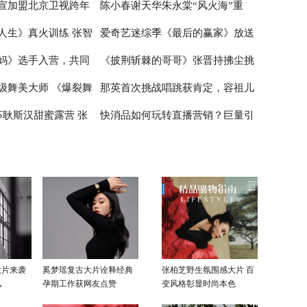
宣加盟北京卫视跨年
陈小春谢天华朱永棠“风火海”重
在喝奶茶如同喝粥
睛
唱歌 张云龙展示球技
人生》真火训练 张智
爱奇艺迷综季《最后的赢家》放送
雪舞台绽放青春风采
聚，《大湾仔的夜》主题曲嗨爆全
妈》选手入营，共同
《披荆斩棘的哥哥》张晋持拂尘挑
限
场
中 谜题烧脑剧情走心正向价值观引
级舞美大师 《爆裂舞
那英首次挑战唱跳获肯定，容祖儿
女性”的初级绽放
网友深思
战新舞台 尹正半遮面舞扇战斗力拉
莎耿斯汉甜蜜露营 张
快消品如何玩转直播营销？巨量引
在公屏上
满
被打低分受挫落泪
翊太“直男”
擎《动见》探析快消直播的新玩法
大片来袭
奚梦瑶复古大片诠释经典
张柏芝野生氛围感大片 百
风
孕期工作获网友点赞
变风格彰显时尚本色