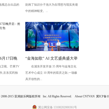
电视总台出品的
刻画了知识分子池大为在理想与现实夹缝
神挣扎
中的精神蜕变。...
6月17日晚
“金海如歌” AI 文艺盛典盛大举
南卫视、芒果TV
在浦东开发开放 35 周年与金海文化
 赢最高
行,共鉴科技艺术融合景象
作,京东买药独
艺术中心成立 10 周年的双庆之际,一场极
具开创性的...
 © 2008-2015 亚洲娱乐网版权所有 Inc. All Rights Reserved. About CNTVAN
冀ICP备10
冀公网安备 13108202000361号