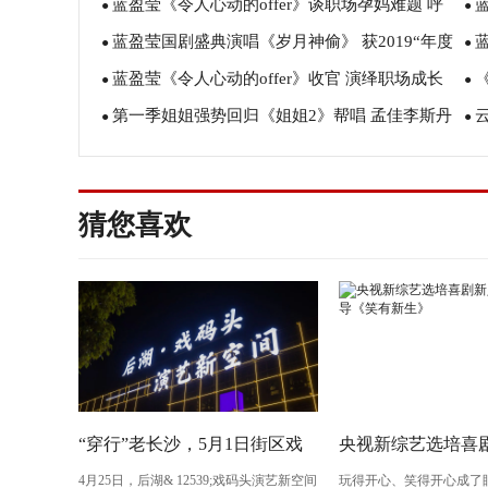
蓝盈莹《令人心动的offer》谈职场孕妈难题 呼
结衬衫点亮冬日温暖
●
搭
●
蓝盈莹国剧盛典演唱《岁月神偷》 获2019“年度
吁公平对待每位女性
●
进
●
蓝盈莹《令人心动的offer》收官 演绎职场成长
潜力女演员”
●
撞
●
第一季姐姐强势回归《姐姐2》帮唱 孟佳李斯丹
型女性蜕变之路
●
白
●
妮齐出招
实
猜您喜欢
“穿行”老长沙，5月1日街区戏
央视新综艺选培喜剧
4月25日，后湖& 12539;戏码头演艺新空间
玩得开心、笑得开心成了
剧《长沙》将亮相“后湖・戏码
导演执导《笑有新