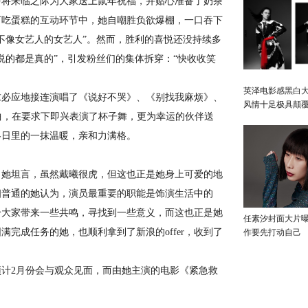
将来临之际为大家送上鼠年祝福，并贴心准备了奶茶
下吃蛋糕的互动环节中，她自嘲胜负欲爆棚，一口吞下
不像女艺人的女艺人”。然而，胜利的喜悦还没持续多
说的都是真的”，引发粉丝们的集体拆穿：“快收收笑
英泽电影感黑白大
必应地接连演唱了《说好不哭》、《别找我麻烦》、
风情十足极具颠
is Way》等歌曲，在要求下即兴表演了杯子舞，更为幸运的伙伴送
冬日里的一抹温暖，亲和力满格。
她坦言，虽然戴曦很虎，但这也正是她身上可爱的地
相普通的她认为，演员最重要的职能是饰演生活中的
给大家带来一些共鸣，寻找到一些意义，而这也正是她
任素汐封面大片
完成任务的她，也顺利拿到了新浪的offer，收到了
作要先打动自己
2月份会与观众见面，而由她主演的电影《紧急救