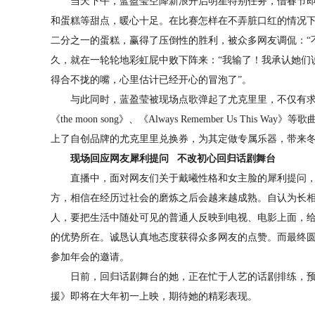
当天下午，蓝盈莹空降新浪开启明星特别任务，借春节即
和蛋糕等甜点，暖心十足。在比赛怎样在不弄脏口红的情况
二分之一的蛋糕，赢得了压倒性的胜利，被众多网友调侃：“
久，就在一轮轮地彩虹屁中败下阵来：“我输了！我承认她们
得合不拢的嘴，心里估计已经开心的冒泡了”。
与此同时，蓝盈莹被现场点歌弹起了尤克里里，不仅有求
《the moon song》、《Always Remember Us Th
上了自创品牌的尤克里里兑换券，为其定做专属乐器，带来
现场回应网友犀利提问 不改初心回归话剧舞台
直播中，面对网友们关于戴曦性格和女主脸的犀利提问，
方，相信在经历过社会的磨炼之后会越来越成熟。自认为长
人，要把生活中随处可见的普通人反映到电视、电影上面，
的优势所在。诚恳认真地态度获得众多网友的点赞。而最终圆满
参加年会的邀请。
日前，回归话剧舞台的她，正在忙于人艺的话剧排练，预计
援》即将在大年初一上映，期待她的精彩表现。