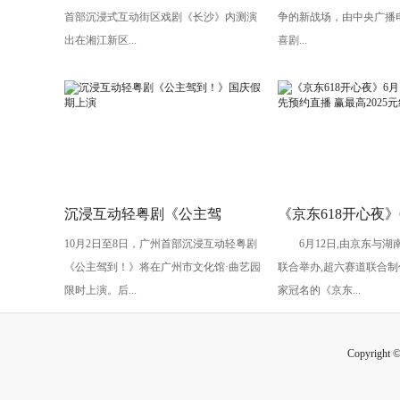
首部沉浸式互动街区戏剧《长沙》内测演
争的新战场，由中央广播
头”
出在湘江新区...
喜剧...
沉浸互动轻粤剧《公主驾
《京东618开心夜》
10月2日至8日，广州首部沉浸互动轻粤剧
6月12日,由京东与湖
到！》国庆假期上演
开启：抢先预约直播
《公主驾到！》将在广州市文化馆·曲艺园
联合举办,超六赛道联合制
2025元红包
限时上演。后...
家冠名的《京东...
Copyright