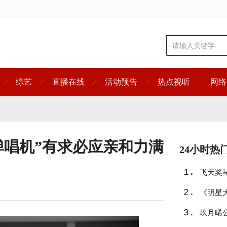
综艺
直播在线
活动预告
热点视听
网络
弹唱机”有求必应亲和力满
24小时热
1.
飞天奖
2.
友》入
《明星
3.
宿真人
玖月晞