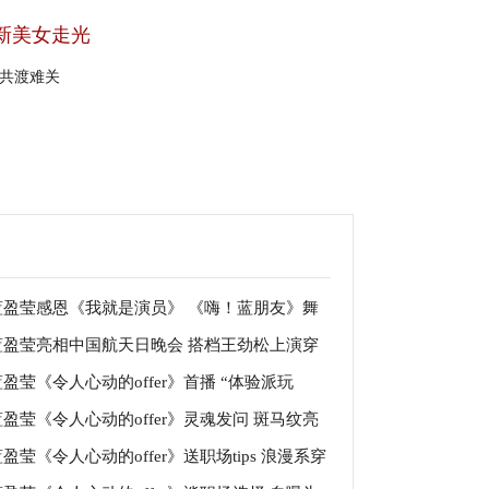
新美女走光
心共渡难关
蓝盈莹感恩《我就是演员》 《嗨！蓝朋友》舞
蓝盈莹亮相中国航天日晚会 搭档王劲松上演穿
重现“叮叮叮”音效“噩梦”？
蓝盈莹《令人心动的offer》首播 “体验派玩
时空的对话
蓝盈莹《令人心动的offer》灵魂发问 斑马纹亮
”清爽上线
盈莹《令人心动的offer》送职场tips 浪漫系穿
裙散发酷飒魅力