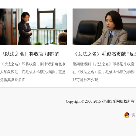
性
《以法之名》将收官 柳韵的
《以法之名》毛俊杰贡献 “反
《以法之名》即将收官，剧中诸多角色令
暑期档爆剧《以法之名》即将迎来收官
“蠢” 让毛俊杰重回巅峰
级” 演技？柳韵的 “蠢” 是表演
人印象深刻，而毛俊杰饰演的柳韵，更是
在《以法之名》里，毛俊杰饰演的柳韵
的胜利！
凭借其复杂多面...
那可是被不少观...
Copyright © 2008-2015 亚洲娱乐网版权所有 Inc
冀