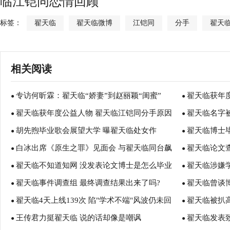
临江铠同恋情回顾
标签：
翟天临
翟天临微博
江铠同
分手
翟天
相关阅读
专访何昕霖：翟天临“娇妻”到赵丽颖“闺蜜”
翟天临获年
●
●
翟天临获年度公益人物 翟天临江铠同分手原因
翟天临名字
●
●
胡先煦毕业歌会展望大学 曝翟天临处女作
翟天临博士
揭秘 翟天临江铠同恋情回顾
●
●
白冰出席《原生之罪》见面会 与翟天临同台飙
翟天临论文
●
●
翟天临不知道知网 没发表论文博士是怎么毕业
翟天临涉嫌学
戏
●
●
翟天临事件调查组 最终调查结果出来了吗?
翟天临曾谈
的？
●
●
翟天临4天上线139次 陷"学术不端"风波仍未回
翟天临被扒高
●
会上热搜”
●
王传君力挺翟天临 说的话却像是嘲讽
翟天临发表
应
●
●