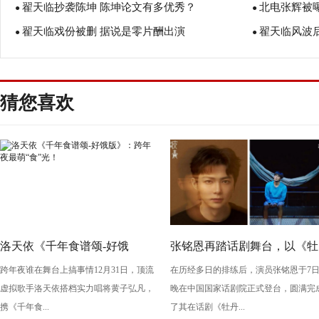
翟天临抄袭陈坤 陈坤论文有多优秀？
北电张辉被
●
●
翟天临戏份被删 据说是零片酬出演
翟天临风波
●
●
猜您喜欢
洛天依《千年食谱颂-好饿
张铭恩再踏话剧舞台，以《牡
跨年夜谁在舞台上搞事情12月31日，顶流
在历经多日的排练后，演员张铭恩于7
版》：跨年夜最萌“食”光！
丹亭上三生路》续写古典深
虚拟歌手洛天依搭档实力唱将黄子弘凡，
晚在中国国家话剧院正式登台，圆满完
情，全新演绎“柳梦梅”至情至
携《千年食...
了其在话剧《牡丹...