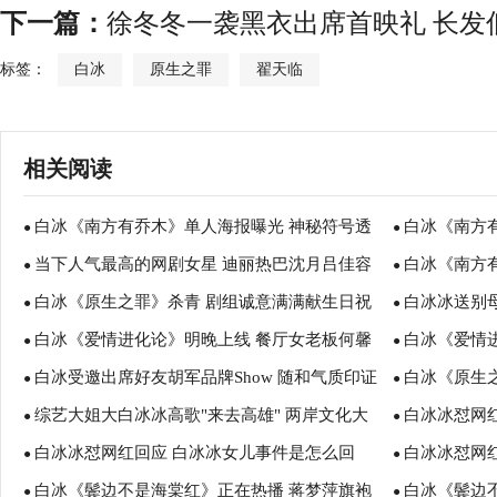
下一篇：
徐冬冬一袭黑衣出席首映礼 长发
标签：
白冰
原生之罪
翟天临
相关阅读
白冰《南方有乔木》单人海报曝光 神秘符号透
白冰《南方
●
●
当下人气最高的网剧女星 迪丽热巴沈月吕佳容
白冰《南方
露温笛个性ID
●
场俏佳人
●
白冰《原生之罪》杀青 剧组诚意满满献生日祝
白冰冰送别
白冰
●
传授恋爱技巧
●
白冰《爱情进化论》明晚上线 餐厅女老板何馨
白冰《爱情
福
●
●
白冰受邀出席好友胡军品牌Show 随和气质印证
白冰《原生
教你玩转职场
●
角色
●
综艺大姐大白冰冰高歌"来去高雄" 两岸文化大
白冰冰怼网红
圈内好人缘
●
美到了
●
白冰冰怼网红回应 白冰冰女儿事件是怎么回
白冰冰怼网
使陈孝志送祝福
●
回事呢？
●
白冰《鬓边不是海棠红》正在热播 蒋梦萍旗袍
白冰《鬓边
事？ 白冰冰个人资料
●
●