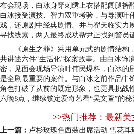
布会现场，白冰身穿刺绣上衣搭配阔腿裤酷
白冰接受演技、智力双重考验，与导演叶
戏，还原剧中经典剧情。并与翟天临实力
寻找线索，两人最终成功帮尹正找到警员
《原生之罪》采用单元式的剧情结构，
共讲述六件“生活化”探案故事。由白冰饰
密，见面会现场导演叶伟民爆料，白冰的
是全剧最重要的案件。与白冰之前作品中
角色打破了从前的既定形象，也更具挑战
六晚8点，继续锁定爱奇艺看“吴文萱”的
>>热门推荐：最新美
上一篇：
卢杉玫瑰色西装出席活动 雪花耳