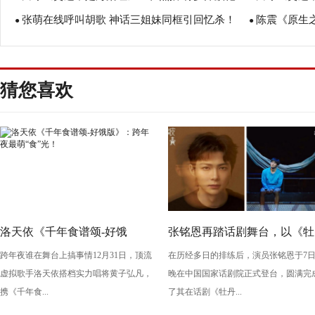
张萌在线呼叫胡歌 神话三姐妹同框引回忆杀！
陈震《原生之
造型端庄清雅
●
两难选择
●
猜您喜欢
洛天依《千年食谱颂-好饿
张铭恩再踏话剧舞台，以《牡
跨年夜谁在舞台上搞事情12月31日，顶流
在历经多日的排练后，演员张铭恩于7
版》：跨年夜最萌“食”光！
丹亭上三生路》续写古典深
虚拟歌手洛天依搭档实力唱将黄子弘凡，
晚在中国国家话剧院正式登台，圆满完
情，全新演绎“柳梦梅”至情至
携《千年食...
了其在话剧《牡丹...