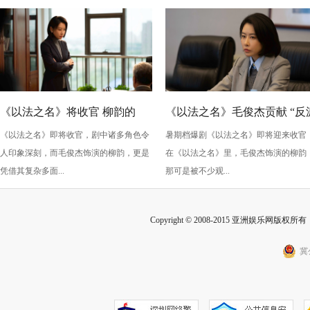
性
《以法之名》将收官 柳韵的
《以法之名》毛俊杰贡献 “反
《以法之名》即将收官，剧中诸多角色令
暑期档爆剧《以法之名》即将迎来收官
“蠢” 让毛俊杰重回巅峰
级” 演技？柳韵的 “蠢” 是表演
人印象深刻，而毛俊杰饰演的柳韵，更是
在《以法之名》里，毛俊杰饰演的柳韵
的胜利！
凭借其复杂多面...
那可是被不少观...
Copyright © 2008-2015 亚洲娱乐网版权所有 Inc
冀