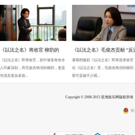
性
《以法之名》将收官 柳韵的
《以法之名》毛俊杰贡献 “反
《以法之名》即将收官，剧中诸多角色令
暑期档爆剧《以法之名》即将迎来收官
“蠢” 让毛俊杰重回巅峰
级” 演技？柳韵的 “蠢” 是表演
人印象深刻，而毛俊杰饰演的柳韵，更是
在《以法之名》里，毛俊杰饰演的柳韵
的胜利！
凭借其复杂多面...
那可是被不少观...
Copyright © 2008-2015 亚洲娱乐网版权所有 Inc
冀