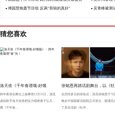
傅园慧炮轰节目组 反讽“剪辑的真好”
吴青峰被测
了？
●
●
猜您喜欢
洛天依《千年食谱颂-好饿
张铭恩再踏话剧舞台，以《牡
跨年夜谁在舞台上搞事情12月31日，顶流
在历经多日的排练后，演员张铭恩于7
版》：跨年夜最萌“食”光！
丹亭上三生路》续写古典深
虚拟歌手洛天依搭档实力唱将黄子弘凡，
晚在中国国家话剧院正式登台，圆满完
情，全新演绎“柳梦梅”至情至
携《千年食...
了其在话剧《牡丹...