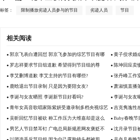
标签：
限制播放劣迹人员参与的节目
劣迹人员
节目
相关阅读
郭京飞表白遭回怼 郭京飞参加的综艺节目有哪
黄子佼求婚成
●
●
罗志祥要求节目组道歉 希望得到节目组的尊
陈坤回应卖
些？ 郭京飞迪丽热巴首次同幕！
●
持的综艺节目
●
李艾删博道歉 李艾主持的节目有哪些?
张丹峰工作
重！
●
●
鹿晗退出节目录制 只是因为要陪女友?
萧淑慎直播
●
些？
●
李诞与女友晒照 李诞新节目好看吗?
李诞与女友晒
●
真的吗？
●
青年女高音歌唱家陈紫妍受邀录制多档央视综艺
吉克隽逸性
●
●
吴昕回忆节目被砍 称工作压力大维嘉却是这么
Baby春晚
节目
●
点 吉克隽逸
●
男艺人节目禁耳钉 广电总局新规惹网友褒贬不
沈月录节目
说的！
●
●
以团选手斥节目组 因为自己露脸镜头都被剪
吴亦凡春晚
一
●
●