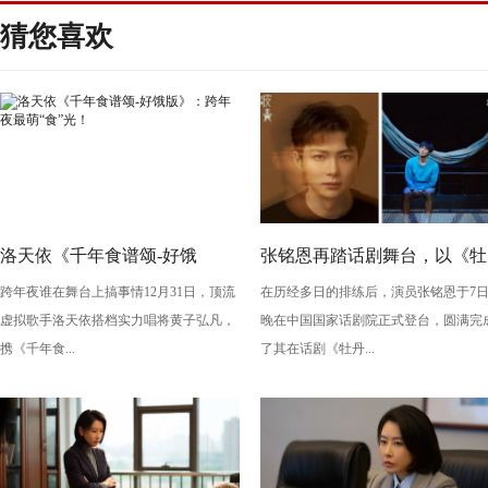
猜您喜欢
洛天依《千年食谱颂-好饿
张铭恩再踏话剧舞台，以《牡
跨年夜谁在舞台上搞事情12月31日，顶流
在历经多日的排练后，演员张铭恩于7
版》：跨年夜最萌“食”光！
丹亭上三生路》续写古典深
虚拟歌手洛天依搭档实力唱将黄子弘凡，
晚在中国国家话剧院正式登台，圆满完
情，全新演绎“柳梦梅”至情至
携《千年食...
了其在话剧《牡丹...
性