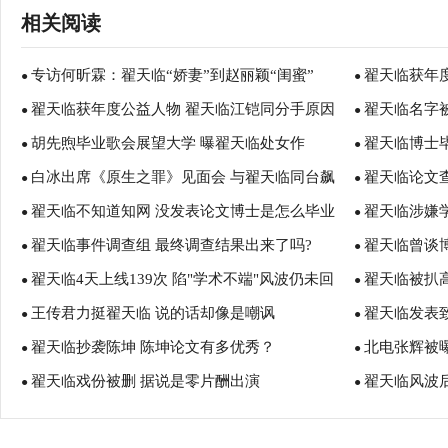
相关阅读
专访何昕霖：翟天临“娇妻”到赵丽颖“闺蜜”
翟天临获年
●
●
翟天临获年度公益人物 翟天临江铠同分手原因
翟天临名字
●
同分手 翟天
●
胡先煦毕业歌会展望大学 曝翟天临处女作
翟天临博士
揭秘 翟天临江铠同恋情回顾
●
●
白冰出席《原生之罪》见面会 与翟天临同台飙
翟天临论文
●
●
翟天临不知道知网 没发表论文博士是怎么毕业
翟天临涉嫌学
戏
●
●
翟天临事件调查组 最终调查结果出来了吗?
翟天临曾谈
的？
●
●
翟天临4天上线139次 陷"学术不端"风波仍未回
翟天临被扒高
●
会上热搜”
●
王传君力挺翟天临 说的话却像是嘲讽
翟天临发表
应
●
●
翟天临抄袭陈坤 陈坤论文有多优秀？
北电张辉被
●
●
翟天临戏份被删 据说是零片酬出演
翟天临风波
●
●