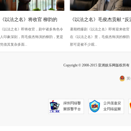
《以法之名》将收官 柳韵的
《以法之名》毛俊杰贡献 “反
《以法之名》即将收官，剧中诸多角色令
暑期档爆剧《以法之名》即将迎来收官
“蠢” 让毛俊杰重回巅峰
级” 演技？柳韵的 “蠢” 是表演
人印象深刻，而毛俊杰饰演的柳韵，更是
在《以法之名》里，毛俊杰饰演的柳韵
的胜利！
凭借其复杂多面...
那可是被不少观...
Copyright © 2008-2015 亚洲娱乐网版权所有 Inc
冀