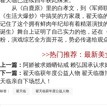
翟天临已连续四年获此殊荣。
从《白鹿原》里的白孝文，到《军师联
《生活大爆炒》中搞笑的方家晟，翟天临
记住了这个拥有鲜肉年纪却有着精湛演技
诞生》舞台上证明了自己实力的他，还在
粉，演戏综艺全方面开花，势必传递给观
>>热门推荐：最新美
上一篇：
阿娇被求婚晒钻戒 赖弘国承认求
下一篇：
翟天临获年度公益人物 翟天临微
天临亲自下场怼人！
标签：
翟天临
翟天临获年度公益人物