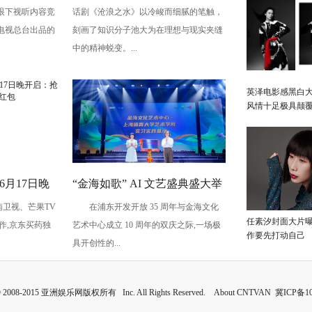
眼下视听内容竞
话剧《沧浪之水》以冷峻而细腻的笔触，
生》
心理空间，照见知识分子的精
电视总台出品的
刻画了知识分子池大为在理想与现实夹缝
神挣扎
中的精神蜕变。...
英泽电影感黑白大
风情十足极具颠
6月17日晚
“金海如歌” AI 文艺盛典盛大举
南卫视、芒果TV
在浦东开发开放 35 周年与金海文化
 赢最高
行,共鉴科技艺术融合景象
任素汐封面大片
作,京东买药独
艺术中心成立 10 周年的双庆之际,一场极
作要先打动自己
具开创性的...
 © 2008-2015 亚洲娱乐网版权所有 Inc. All Rights Reserved. About CNTVAN
冀ICP备10