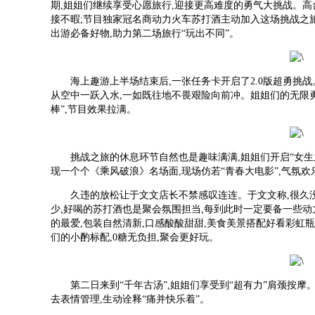
期,姐姐们继续享受心愿旅行,迎接更高难度的勇气大挑战。高台
接不暇;节目独家冠名商动力火车苏打酒主动加入这场挑战之旅
出游必备好物,助力第二场旅行“玩出不同”。
海上趣游上半场结束后,一张任务卡开启了2.0版超勇挑战
从空中一跃入水,一如既往地不畏艰险向前冲。姐姐们的无限勇
棒”,节目效果拉满。
挑战之旅的休息环节自然也是趣味满满,姐姐们开启“女生
现一个个《乘风破浪》名场面,现场仿若“青春大电影”,气氛欢
久违的放松让于文文店长不禁感叹连连。于文文称,很久
少,好喝的苏打酒也是聚会氛围担当,每到此时一定要备一些动
的最爱,包装自然清新,口感酸酸甜甜,美食美景搭配好看彩虹
们的小酌标配,0糖无负担,聚会更好玩。
第二日来到“千年古汤”,姐姐们享受到“超有力”肩颈按摩
去表情管理,生动诠释“痛并快乐着”。