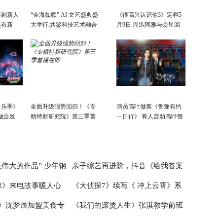
喜剧新人
“金海如歌” AI 文艺盛典盛
《很高兴认识你3》定档5
笑有新
大举行,共鉴科技艺术融合
月9日 周迅阿雅与众星回
景象
故乡
音乐季》
全面升级强势回归！《专
演员高叶做客《鲁豫有约
融合发
精特新研究院》第三季首
一日行》 有人曾劝高叶整
会开
播在即
容
活力新篇
伟大的作品” 少年钢
亲子综艺再进阶，抖音《给我答案
2》来电故事暖人心
《大侦探7》续写《 冲上云霄》系
首演音乐会圆满成功
吧，妈妈请回答》的爆款逻辑
》沈梦辰加盟美食专
《我们的滚烫人生》张淇教学前班
爱情故事超浪漫
列 何炅张若昀邓伦未来感造型太吸