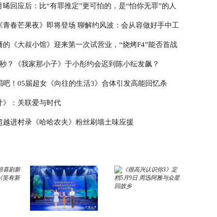
月晞回应后：比“有罪推定”更可怕的，是“怕你无罪”的人
《青春芒果夜》即将登场 聊解约风波：会从容做好手中工
播的《大叔小馆》迎来第一次试营业，“烧烤F4”能否首战
3秒？《我家那小子》于小彤约会迟到陈小纭发飙？
唱吧！05届超女《向往的生活3》合体引发高能回忆杀
计》：关联爱与时代
超越进村录《哈哈农夫》粉丝刷墙土味应援