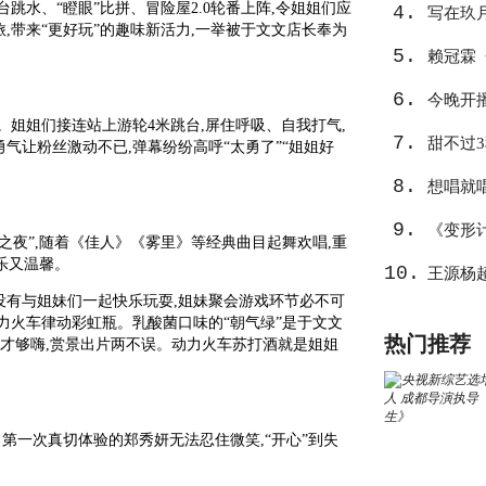
跳水、“瞪眼”比拼、冒险屋2.0轮番上阵,令姐姐们应
4.
写在玖
,带来“更好玩”的趣味新活力,一举被于文文店长奉为
5.
心
赖冠霖
6.
作
今晚开
。姐姐们接连站上游轮4米跳台,屏住呼吸、自我打气,
7.
告捷？
甜不过
气让粉丝激动不已,弹幕纷纷高呼“太勇了”“姐姐好
8.
想唱就
9.
《变形
之夜”,随着《佳人》《雾里》等经典曲目起舞欢唱,重
乐又温馨。
10.
王源杨
没有与姐妹们一起快乐玩耍,姐妹聚会游戏环节必不可
力火车律动彩虹瓶。乳酸菌口味的“朝气绿”是于文文
热门推荐
瓶才够嗨,赏景出片两不误。动力火车苏打酒就是姐姐
。第一次真切体验的郑秀妍无法忍住微笑,“开心”到失