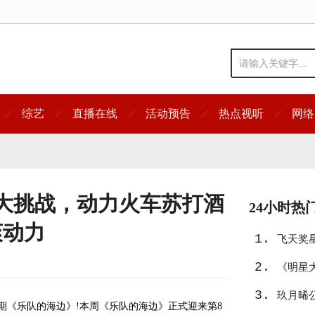
综艺
直播在线
活动预告
热点视听
网络
大挑战，动力火车苏打酒
24小时热
爽动力
1.
飞天奖
2.
友》入
《明星
3.
宿真人
玖月晞
一期《乐队的海边》!本周《乐队的海边》正式迎来第8