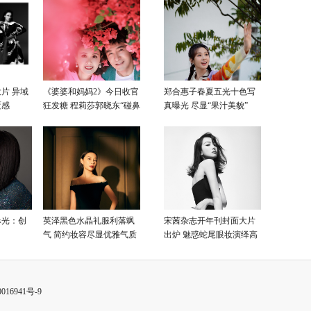
片 异域
《婆婆和妈妈2》今日收官
郑合惠子春夏五光十色写
覆感
狂发糖 程莉莎郭晓东“碰鼻
真曝光 尽显“果汁美貌”
杀”大片甜蜜爆表
曝光：创
英泽黑色水晶礼服利落飒
宋茜杂志开年刊封面大片
气 简约妆容尽显优雅气质
出炉 魅惑蛇尾眼妆演绎高
级性感美
016941号-9