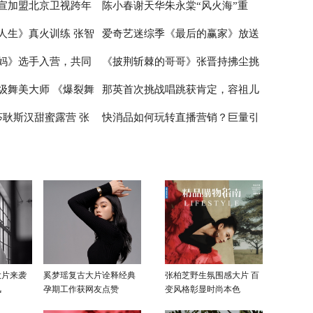
宣加盟北京卫视跨年
陈小春谢天华朱永棠“风火海”重
在喝奶茶如同喝粥
睛
唱歌 张云龙展示球技
人生》真火训练 张智
爱奇艺迷综季《最后的赢家》放送
雪舞台绽放青春风采
聚，《大湾仔的夜》主题曲嗨爆全
妈》选手入营，共同
《披荆斩棘的哥哥》张晋持拂尘挑
限
场
中 谜题烧脑剧情走心正向价值观引
级舞美大师 《爆裂舞
那英首次挑战唱跳获肯定，容祖儿
女性”的初级绽放
网友深思
战新舞台 尹正半遮面舞扇战斗力拉
莎耿斯汉甜蜜露营 张
快消品如何玩转直播营销？巨量引
在公屏上
满
被打低分受挫落泪
翊太“直男”
擎《动见》探析快消直播的新玩法
大片来袭
奚梦瑶复古大片诠释经典
张柏芝野生氛围感大片 百
风
孕期工作获网友点赞
变风格彰显时尚本色