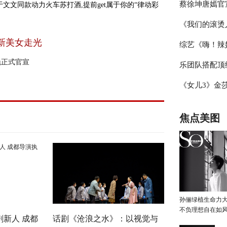
蔡徐坤唐嫣官
文文同款动力火车苏打酒,提前get属于你的“律动彩
辑，杨迪称现
《我们的滚烫
冰雪盛典，冰
新美女走光
综艺《嗨！辣
霖挑战体能极
晚正式官宣
乐团队搭配顶
见证“新时代
《女儿3》金
台》把专业打
豆豆感觉于家
焦点美图
孙俪绿植生命力
不负理想自在如
新人 成都
话剧《沧浪之水》：以视觉与