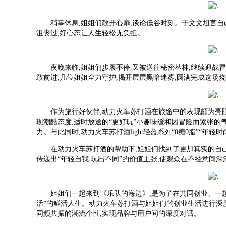
稍事休息,姐姐们敞开心扉,谈论低谷时刻。于文文坦言自
沮丧过,好心态让人生轻松无负担。
夜晚来临,姐姐们步履不停,又被送往秘密丛林,继续迎战
敢前进,几位姐姐全力守护,揭开层层黑暗迷雾,圆满完成这场
作为旅行好伙伴,动力火车苏打酒在旅途中的表现颇为亮
现潮酷态度,适时放送的“更好玩”小趣味缓和因冒险而紧张的
力。与此同时,动力火车苏打酒light轻盈系列“0糖0脂”“年
在动力火车苏打酒的帮助下,姐姐们找到了更加真实的自己
传递出“年轻自我 玩出不同”的价值主张,使观众在不经意间深
姐姐们一起来到《乐队的海边》,是为了在共同创业、一起
活”的鲜活人生。动力火车苏打酒与姐姐们的创业生活进行深
同频共振的潮流个性,实现品牌与用户间的深度对话。