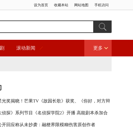
设为首页
收藏本站
网站地图
手机访问
剧
滚动新闻
更多
门
星光奖揭晓！芒果TV《故园长歌》获奖、《你好，对方辩
围
大侦探》系列节目《名侦探学院2》开播 高能剧本杀加合
秀引期待
公开回应称从未抄袭：融梗界限模糊伤害原创作者