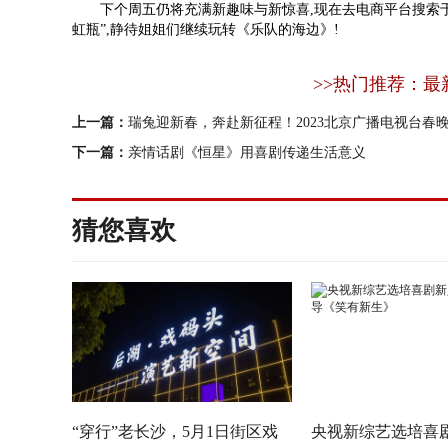
下个周五仍将充满新趣味与新惊喜,现在去电商平台搜索于
虹瓶”,静待姐姐们继续玩转《乐队的海边》!
>>热门推荐：最
上一篇：
瑞兔迎新春，奔赴新征程！2023北京广播电视台春
下一篇：
亲情话剧《恒星》用喜剧传递生活意义
猜您喜欢
“穿行”老长沙，5月1日街区戏
央视新综艺选培喜剧