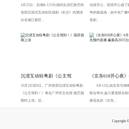
4月25日，后湖& 12539;戏码头演艺新空间
玩得开心、笑得开心成了
剧《长沙》将亮相“后湖・戏码
导演执导《笑有新
首部沉浸式互动街区戏剧《长沙》内测演
争的新战场，由中央广播
头”
出在湘江新区...
喜剧...
沉浸互动轻粤剧《公主驾
《京东618开心夜》
10月2日至8日，广州首部沉浸互动轻粤剧
6月12日,由京东与湖
到！》国庆假期上演
开启：抢先预约直播
《公主驾到！》将在广州市文化馆·曲艺园
联合举办,超六赛道联合制
2025元红包
限时上演。后...
家冠名的《京东...
Copyright