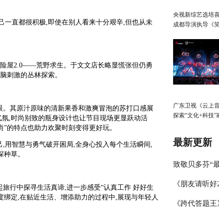
央视新综艺选培
己一直都很积极,即使在别人看来十分艰辛,但也从未
成都导演执导《
生》
冒险屋2.0——荒野求生。于文文店长略显慌张但仍勇
烧脑刺激的丛林探索。
广东卫视《云上
眼。其原汁原味的清新果香和激爽冒泡的苏打口感展
探索“文化+科技”
气氛,时尚别致的瓶身设计也让节目现场更显跃动活
展，春日绽放歌
轻时尚”的特点也助力欢聚时刻变得更好玩。
启“AI+元宇宙”
最新更新
,用智慧与勇气破开困局,全身心投入每个生活瞬间,
深种草。
致敬贝多芬“最
《朋友请听好
琴家林秉宽 
旅行中探寻生活真谛,进一步感受“认真工作 好好生
度绑定,在贴近生活、增添助力的过程中,展现与年轻人
《跨代答题王
何炅讲述学霸