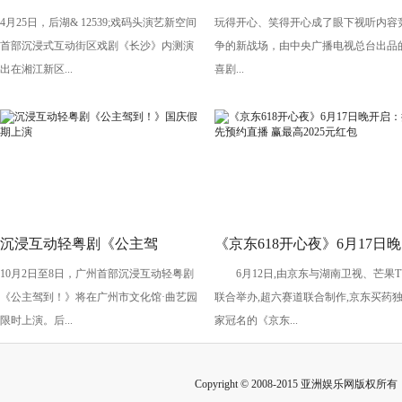
4月25日，后湖& 12539;戏码头演艺新空间
玩得开心、笑得开心成了眼下视听内容
剧《长沙》将亮相“后湖・戏码
导演执导《笑有新生》
首部沉浸式互动街区戏剧《长沙》内测演
争的新战场，由中央广播电视总台出品
头”
出在湘江新区...
喜剧...
沉浸互动轻粤剧《公主驾
《京东618开心夜》6月17日晚
10月2日至8日，广州首部沉浸互动轻粤剧
6月12日,由京东与湖南卫视、芒果T
到！》国庆假期上演
开启：抢先预约直播 赢最高
《公主驾到！》将在广州市文化馆·曲艺园
联合举办,超六赛道联合制作,京东买药
2025元红包
限时上演。后...
家冠名的《京东...
Copyright © 2008-2015 亚洲娱乐网版权所有 Inc