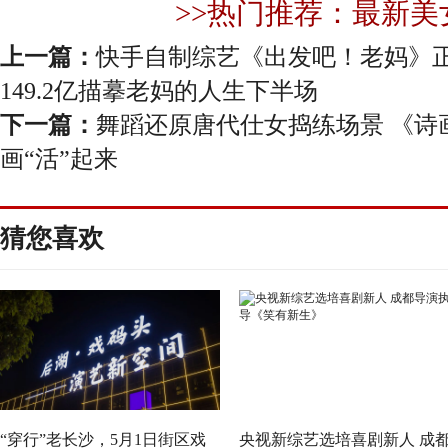
>>热门推荐：最新美
上一篇：
快手自制综艺《出发吧！老妈》
149.2亿描摹老妈的人生下半场
下一篇：
舞蹈还原唐代仕女捣练场景 《诗
画“活”起来
猜您喜欢
“穿行”老长沙，5月1日街区戏
央视新综艺选培喜剧新人 成