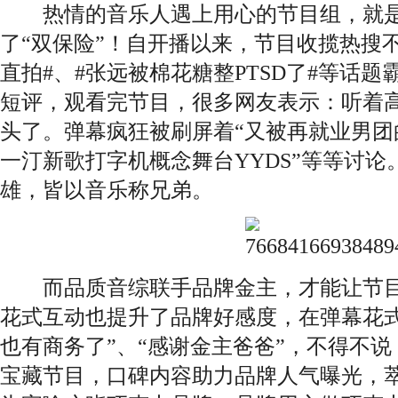
热情的音乐人遇上用心的节目组，就是
了“双保险”！自开播以来，节目收揽热搜不
直拍#、#张远被棉花糖整PTSD了#等话
短评，观看完节目，很多网友表示：听着
头了。弹幕疯狂被刷屏着“又被再就业男团
一汀新歌打字机概念舞台YYDS”等等讨
雄，皆以音乐称兄弟。
而品质音综联手品牌金主，才能让节目
花式互动也提升了品牌好感度，在弹幕花式
也有商务了”、“感谢金主爸爸”，不得不说
宝藏节目，口碑内容助力品牌人气曝光，