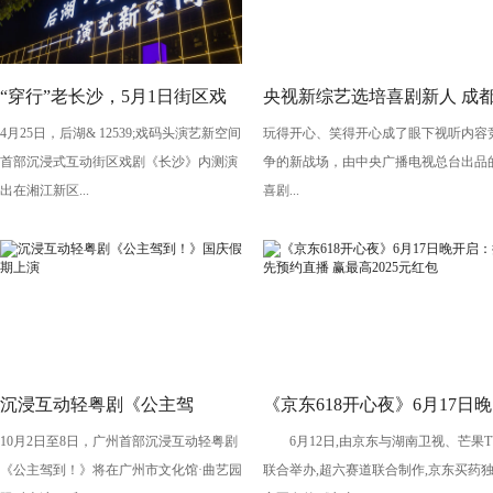
“穿行”老长沙，5月1日街区戏
央视新综艺选培喜剧新人 成
4月25日，后湖& 12539;戏码头演艺新空间
玩得开心、笑得开心成了眼下视听内容
剧《长沙》将亮相“后湖・戏码
导演执导《笑有新生》
首部沉浸式互动街区戏剧《长沙》内测演
争的新战场，由中央广播电视总台出品
头”
出在湘江新区...
喜剧...
沉浸互动轻粤剧《公主驾
《京东618开心夜》6月17日晚
10月2日至8日，广州首部沉浸互动轻粤剧
6月12日,由京东与湖南卫视、芒果T
到！》国庆假期上演
开启：抢先预约直播 赢最高
《公主驾到！》将在广州市文化馆·曲艺园
联合举办,超六赛道联合制作,京东买药
2025元红包