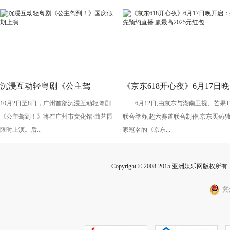
沉浸互动轻粤剧《公主驾
《京东618开心夜》6月17日晚
10月2日至8日，广州首部沉浸互动轻粤剧
6月12日,由京东与湖南卫视、芒果T
到！》国庆假期上演
开启：抢先预约直播 赢最高
《公主驾到！》将在广州市文化馆·曲艺园
联合举办,超六赛道联合制作,京东买药
2025元红包
限时上演。后...
家冠名的《京东...
Copyright © 2008-2015 亚洲娱乐网版权所有 Inc
冀