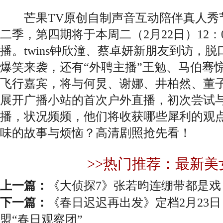
芒果TV原创自制声音互动陪伴真人秀
二季，第四期将于本周二（2月22日）12：
播。twins钟欣潼、蔡卓妍新朋友到访，
爆笑来袭，还有“外聘主播”王勉、马伯骞惊
飞行嘉宾，将与何炅、谢娜、井柏然、董
展开广播小站的首次户外直播，初次尝试
播，状况频频，他们将收获哪些犀利的观
味的故事与烦恼？高清剧照抢先看！
>>热门推荐：最新美
上一篇：
《大侦探7》张若昀连绷带都是戏 
下一篇：
《春日迟迟再出发》定档2月23
盟“春日观察团”