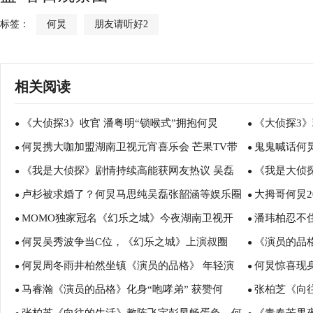
标签：
何炅
朋友请听好2
相关阅读
《大侦探3》收官 潘粤明“锁喉式”拥抱何炅
《大侦探3》
●
●
何炅携大咖加盟湖南卫视元宵喜乐会 芒果TV带
鬼鬼喊话何
●
●
《我是大侦探》剧情持续高能获网友热议 吴磊
《我是大侦探
你亲临现场
●
型是吴磊？
●
卢杉被求婚了？何炅马思纯吴磊张韶涵等娱乐圈
大拇哥何炅2
机智、何炅落泪收视五连冠
●
磊、邓伦兄弟
●
MOMO独家冠名《幻乐之城》今夜湖南卫视开
潘玮柏忍不住微
最强大咖神助攻！
●
言有计》
●
何炅吴秀波争当C位，《幻乐之城》上演叔圈
《演员的品
播 王菲综艺首秀
●
递正能量说唱
●
何炅周冬雨井柏然坐镇《演员的品格》 年轻演
何炅惊喜现
101
●
井柏然助力新
●
马睿瀚《演员的品格》化身“咆哮弟” 获赞何
张柏芝《向
员培训真人秀即将开启
●
次开唱
●