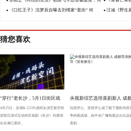
张柏芝《向往的生活》教陈飞宇彭昱畅蛋灸，何
《青春芒果夜
炅：台词没有错一个字
●
炅赞真性情
●
《口红王子》沈梦辰自曝去刘维家“逛街” 何
汪涵《野生
炅黄磊盖章亲妈属性
●
相“萝卜白菜
●
炅：他让我好感动
计”何炅
猜您喜欢
“穿行”老长沙，5月1日街区戏
央视新综艺选培喜剧新人 成
4月25日，后湖& 12539;戏码头演艺新空间
玩得开心、笑得开心成了眼下视听内容
剧《长沙》将亮相“后湖・戏码
导演执导《笑有新生》
首部沉浸式互动街区戏剧《长沙》内测演
争的新战场，由中央广播电视总台出品
头”
出在湘江新区...
喜剧...