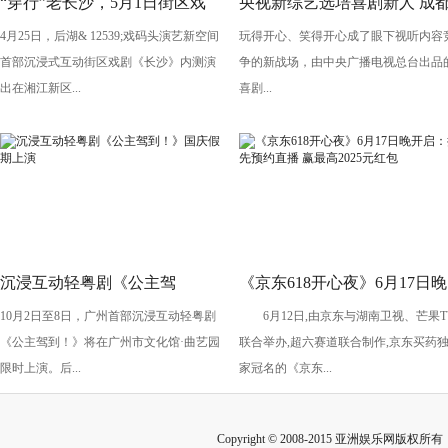
“穿行”老长沙，5月1日街区戏
央视新综艺选培喜剧新人 成
4月25日，后湖& 12539;戏码头演艺新空间
玩得开心、笑得开心成了眼下视听内容
剧《长沙》将亮相“后湖・戏码
导演执导《笑有新生》
首部沉浸式互动街区戏剧《长沙》内测演
争的新战场，由中央广播电视总台出品
头”
出在湘江新区...
喜剧...
沉浸互动轻粤剧《公主驾
《京东618开心夜》6月17日晚
10月2日至8日，广州首部沉浸互动轻粤剧
6月12日,由京东与湖南卫视、芒果T
到！》国庆假期上演
开启：抢先预约直播 赢最高
《公主驾到！》将在广州市文化馆·曲艺园
联合举办,超六赛道联合制作,京东买药
2025元红包
限时上演。后...
家冠名的《京东...
Copyright © 2008-2015 亚洲娱乐网版权所有 Inc