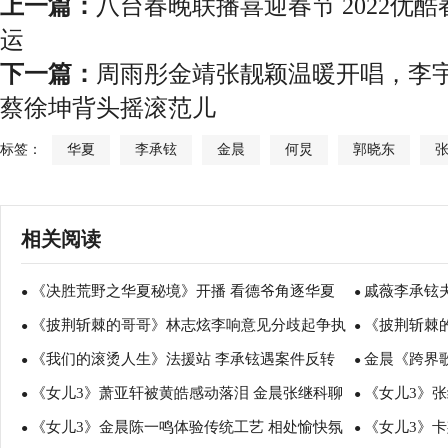
上一篇：
八台春晚联播喜迎春节 2022优
运
下一篇：
周雨彤金靖张靓颖温暖开唱，李
蔡徐坤背头摇滚范儿
标签：
华夏
李承铉
金晨
何炅
郭晓东
相关阅读
《决胜荒野之华夏秘境》开播 看德爷角逐华夏
戚薇李承铉
●
●
《披荆斩棘的哥哥》林志炫李响意见分歧起争执
《披荆斩棘
荒野之王
●
乐选秀节目官
●
《我们的滚烫人生》法援站 李承铉遇案件反转
金晨《跨界
赵文卓耿直发言引爆笑
●
承铉张淇双吉
●
《女儿3》萧亚轩被黄皓感动落泪 金晨张继科聊
《女儿3》张
陷入“情法”两难
●
舞
●
《女儿3》金晨陈一鸣体验传统工艺 相处愉快氛
《女儿3》
理想型条件
●
莎盛况偶像剧
●