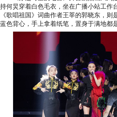
持何炅穿着白色毛衣，坐在广播小站工作
《歌唱祖国》词曲作者王莘的郭晓东，则
蓝色背心，手上拿着纸笔，置身于满地都