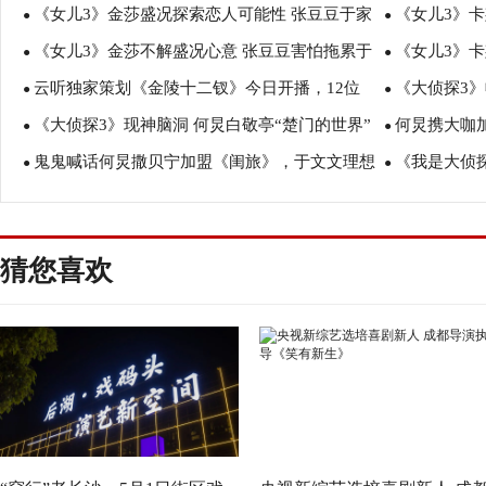
《女儿3》金莎盛况探索恋人可能性 张豆豆于家
《女儿3》
围轻松
●
约会
●
《女儿3》金莎不解盛况心意 张豆豆害怕拖累于
《女儿3》
翊拍“结婚照”
●
话金莎爸爸
●
云听独家策划《金陵十二钗》今日开播，12位
《大侦探3》
家翊
●
盛况
●
《大侦探3》现神脑洞 何炅白敬亭“楚门的世界”
何炅携大咖
实力派女演员重磅加盟！
●
●
鬼鬼喊话何炅撒贝宁加盟《闺旅》，于文文理想
《我是大侦
●
你亲临现场
●
型是吴磊？
机智、何炅落
猜您喜欢