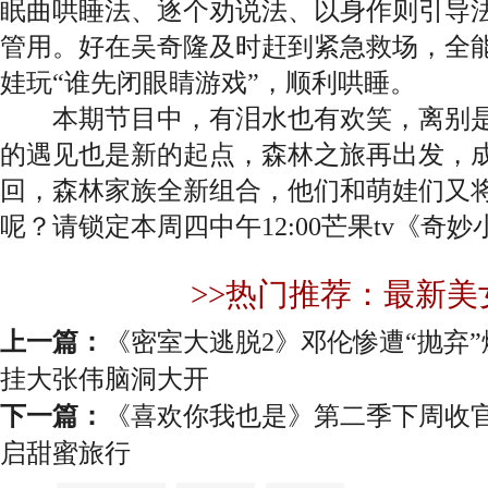
眠曲哄睡法、逐个劝说法、以身作则引导
管用。好在吴奇隆及时赶到紧急救场，全
娃玩“谁先闭眼睛游戏”，顺利哄睡。
本期节目中，有泪水也有欢笑，离别是
的遇见也是新的起点，森林之旅再出发，
回，森林家族全新组合，他们和萌娃们又
呢？请锁定本周四中午12:00芒果tv《奇
>>热门推荐：最新美
上一篇：
《密室大逃脱2》邓伦惨遭“抛弃”
挂大张伟脑洞大开
下一篇：
《喜欢你我也是》第二季下周收官 
启甜蜜旅行