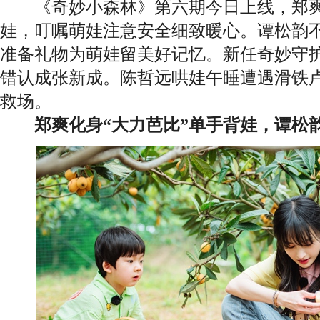
《奇妙小森林》第六期今日上线，
郑
娃，叮嘱萌娃注意安全细致暖心。谭松韵
准备礼物为萌娃留美好记忆。新任奇妙守
错认成张新成。陈哲远哄娃午睡遭遇滑铁
救场。
郑爽
化身“大力芭比”单手背娃，谭松