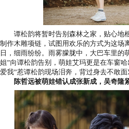
谭松韵将暂时告别森林之家，贴心地根
制作木雕项链，试图用欢乐的方式为这场
日，细雨纷纷。雨雾朦胧中，大巴车里的萌
姐”向谭松韵告别，萌娃艾玛更是在车窗哈
爱我”惹谭松韵现场泪奔，背过身去不敢面
陈哲远被萌娃错认成张新成，吴奇隆