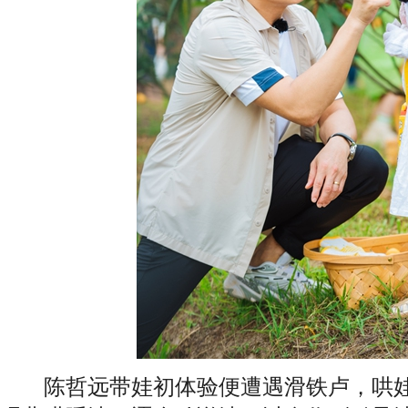
陈哲远带娃初体验便遭遇滑铁卢，哄娃