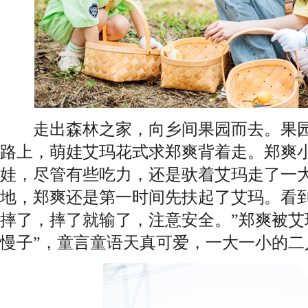
走出森林之家，向乡间果园而去。果园
路上，萌娃艾玛花式求郑爽背着走。郑爽
娃，尽管有些吃力，还是驮着艾玛走了一
地，郑爽还是第一时间先扶起了艾玛。看到
摔了，摔了就输了，注意安全。”郑爽被艾玛
慢子”，童言童语天真可爱，一大一小的二