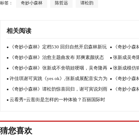
标签：
奇妙小森林
陈哲远
谭松韵
相关阅读
《奇妙小森林》定档530 回归自然开启森林新玩
《奇妙小森
●
●
《奇妙小森林》治愈主题曲发布 郑爽素颜状态
张新成吴奇
法
●
●
《奇妙小森林》张新成不舍萌娃哽咽，吴奇隆再
张新成模仿
好
●
容可爱
●
许佳琪谢可寅跳《yes ok》,张新成展配音实力为
《奇妙小森
跳小虎队成名曲
●
给的
●
《奇妙小森林》谭松韵惊喜回归，谢可寅说刘雨
《奇妙小森
萌娃实现心愿
●
展巧手技能包
●
云看秀+云逛街是怎样的一种体验？百丽国际时
昕是崩溃派
●
泪崩
尚欢聚盛典告诉你
猜您喜欢