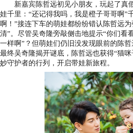
新嘉宾陈哲远初见小朋友，玩起了真假
娃千里：“还记得我吗，我是橙子哥哥啊”
啊！”接连下车的萌娃都纷纷错认陈哲远为
清”。尽管吴奇隆旁敲侧击地提示“你们看
一样啊”？但萌娃们仍旧没发现眼前的陈哲
最终吴奇隆揭开谜底，陈哲远也获得“猫咪
妙守护者的行列，开启带娃新旅程。