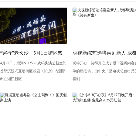
“穿行”老长沙，5月1日街区戏
央视新综艺选培喜剧新人 成
4月25日，后湖& 12539;戏码头演艺新空间
玩得开心、笑得开心成了眼下视听内容
剧《长沙》将亮相“后湖・戏码
导演执导《笑有新生》
首部沉浸式互动街区戏剧《长沙》内测演
争的新战场，由中央广播电视总台出品
头”
出在湘江新区...
喜剧...