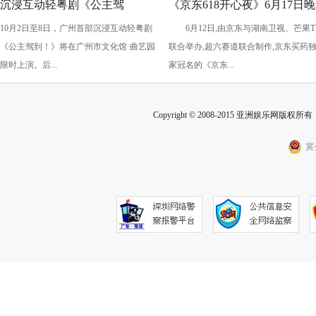
沉浸互动轻粤剧《公主驾
《京东618开心夜》6月17日晚
10月2日至8日，广州首部沉浸互动轻粤剧
6月12日,由京东与湖南卫视、芒果T
到！》国庆假期上演
开启：抢先预约直播 赢最高
《公主驾到！》将在广州市文化馆·曲艺园
联合举办,超六赛道联合制作,京东买药
2025元红包
限时上演。后...
家冠名的《京东...
Copyright © 2008-2015 亚洲娱乐网版权所有 Inc
冀