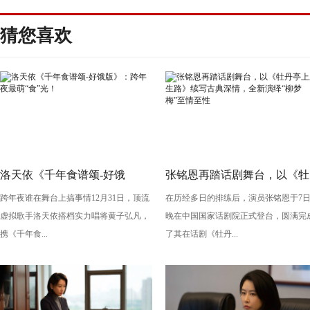
猜您喜欢
洛天依《千年食谱颂-好饿
张铭恩再踏话剧舞台，以《牡
跨年夜谁在舞台上搞事情12月31日，顶流
在历经多日的排练后，演员张铭恩于7
版》：跨年夜最萌“食”光！
丹亭上三生路》续写古典深
虚拟歌手洛天依搭档实力唱将黄子弘凡，
晚在中国国家话剧院正式登台，圆满完
情，全新演绎“柳梦梅”至情至
携《千年食...
了其在话剧《牡丹...
性