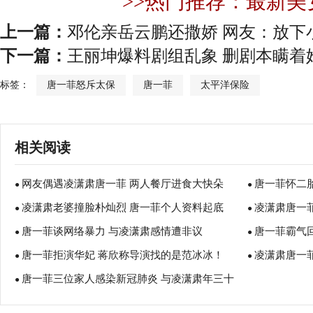
>>热门推荐：最新美
上一篇：
邓伦亲岳云鹏还撒娇 网友：放下
下一篇：
王丽坤爆料剧组乱象 删剧本瞒着
标签：
唐一菲怒斥太保
唐一菲
太平洋保险
相关阅读
网友偶遇凌潇肃唐一菲 两人餐厅进食大快朵
唐一菲怀二胎
●
●
凌潇肃老婆撞脸朴灿烈 唐一菲个人资料起底
凌潇肃唐一
颐！
●
自幸福
●
唐一菲谈网络暴力 与凌潇肃感情遭非议
唐一菲霸气
●
家庭的付出
●
唐一菲拒演华妃 蒋欣称导演找的是范冰冰！
凌潇肃唐一
●
●
唐一菲三位家人感染新冠肺炎 与凌潇肃年三十
●
自曝3位家人
给医生送年夜饭！