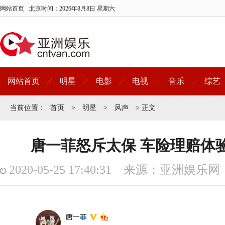
网站首页
北京时间：
2026年8月8日 星期六
网站首页
明星
电影
电视
音乐
综艺
当前位置：
首页
>
明星
>
风声
> 正文
唐一菲怒斥太保 车险理赔体
2020-05-25 17:40:31 来源：亚洲娱乐网