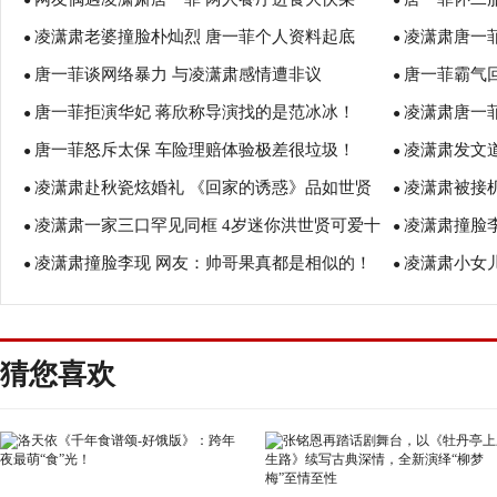
●
●
凌潇肃老婆撞脸朴灿烈 唐一菲个人资料起底
凌潇肃唐一
颐！
●
自幸福
●
唐一菲谈网络暴力 与凌潇肃感情遭非议
唐一菲霸气
●
家庭的付出
●
唐一菲拒演华妃 蒋欣称导演找的是范冰冰！
凌潇肃唐一
●
●
唐一菲怒斥太保 车险理赔体验极差很垃圾！
凌潇肃发文道
●
自曝3位家人
●
凌潇肃赴秋瓷炫婚礼 《回家的诱惑》品如世贤
凌潇肃被接
●
●
凌潇肃一家三口罕见同框 4岁迷你洪世贤可爱十
凌潇肃撞脸
世纪大同框！
●
乐！
●
凌潇肃撞脸李现 网友：帅哥果真都是相似的！
凌潇肃小女
足
●
●
猜您喜欢