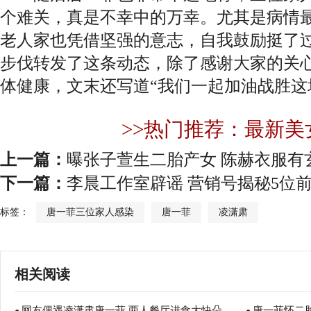
个难关，真是不幸中的万幸。尤其是病情最
老人家也凭借坚强的意志，自我鼓励挺了
步伐转发了这条动态，除了感谢大家的关
体健康，文末还写道“我们一起加油战胜这
>>热门推荐：最新美
上一篇：
曝张子萱生二胎产女 陈赫衣服有
下一篇：
李晨工作室辟谣 营销号揭秘5位
标签：
唐一菲三位家人感染
唐一菲
凌潇肃
相关阅读
网友偶遇凌潇肃唐一菲 两人餐厅进食大快朵
唐一菲怀二胎