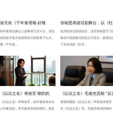
洛天依《千年食谱颂-好饿
张铭恩再踏话剧舞台，以《牡
跨年夜谁在舞台上搞事情12月31日，顶流
在历经多日的排练后，演员张铭恩于7
版》：跨年夜最萌“食”光！
丹亭上三生路》续写古典深
虚拟歌手洛天依搭档实力唱将黄子弘凡，
晚在中国国家话剧院正式登台，圆满完
情，全新演绎“柳梦梅”至情至
携《千年食...
了其在话剧《牡丹...
性
《以法之名》将收官 柳韵的
《以法之名》毛俊杰贡献 “反
《以法之名》即将收官，剧中诸多角色令
暑期档爆剧《以法之名》即将迎来收官
“蠢” 让毛俊杰重回巅峰
级” 演技？柳韵的 “蠢” 是表演
人印象深刻，而毛俊杰饰演的柳韵，更是
在《以法之名》里，毛俊杰饰演的柳韵