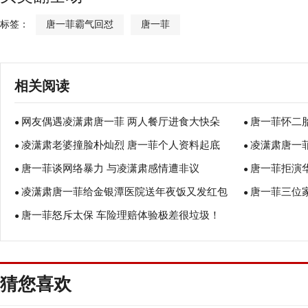
标签：
唐一菲霸气回怼
唐一菲
相关阅读
网友偶遇凌潇肃唐一菲 两人餐厅进食大快朵
唐一菲怀二胎
●
●
凌潇肃老婆撞脸朴灿烈 唐一菲个人资料起底
凌潇肃唐一
颐！
●
自幸福
●
唐一菲谈网络暴力 与凌潇肃感情遭非议
唐一菲拒演
●
家庭的付出
●
凌潇肃唐一菲给金银潭医院送年夜饭又发红包
唐一菲三位
●
●
唐一菲怒斥太保 车险理赔体验极差很垃圾！
自曝3位家人新冠肺炎
●
给医生送年夜
猜您喜欢