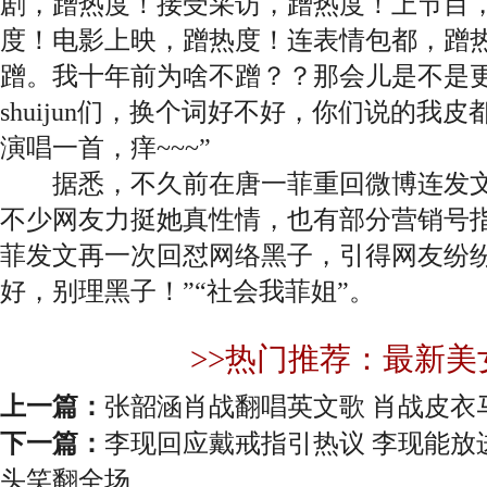
剧，蹭热度！接受采访，蹭热度！上节目
度！电影上映，蹭热度！连表情包都，蹭
蹭。我十年前为啥不蹭？？那会儿是不是
shuijun们，换个词好不好，你们说的我
演唱一首，痒~~~”
据悉，不久前在唐一菲重回微博连发文
不少网友力挺她真性情，也有部分营销号
菲发文再一次回怼网络黑子，引得网友纷纷
好，别理黑子！”“社会我菲姐”。
>>热门推荐：最新美
上一篇：
张韶涵肖战翻唱英文歌 肖战皮衣
下一篇：
李现回应戴戒指引热议 李现能放
头笑翻全场