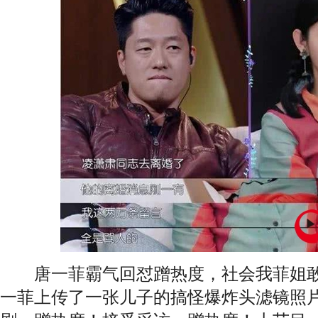
唐一菲
霸气回怼蹭热度，社会我菲姐敢
一菲
上传了一张儿子的搞怪爆炸头滤镜照片