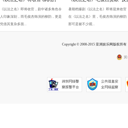
《以法之名》即将收官，剧中诸多角色令
暑期档爆剧《以法之名》即将迎来收官
“蠢” 让毛俊杰重回巅峰
级” 演技？柳韵的 “蠢” 是表演
人印象深刻，而毛俊杰饰演的柳韵，更是
在《以法之名》里，毛俊杰饰演的柳韵
的胜利！
凭借其复杂多面...
那可是被不少观...
Copyright © 2008-2015 亚洲娱乐网版权所有 Inc
冀