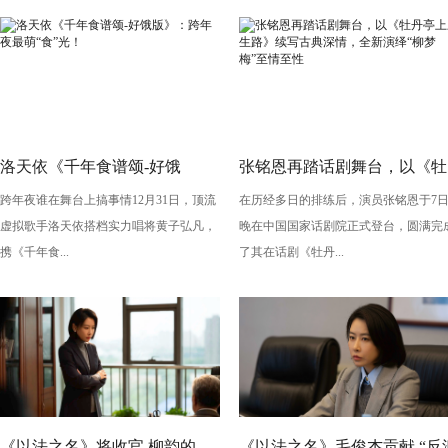
洛天依《千年食谱颂-好饿
张铭恩再踏话剧舞台，以《牡
跨年夜谁在舞台上搞事情12月31日，顶流
在历经多日的排练后，演员张铭恩于7
版》：跨年夜最萌“食”光！
丹亭上三生路》续写古典深
虚拟歌手洛天依搭档实力唱将黄子弘凡，
晚在中国国家话剧院正式登台，圆满完
情，全新演绎“柳梦梅”至情至
携《千年食...
了其在话剧《牡丹...
性
《以法之名》将收官 柳韵的
《以法之名》毛俊杰贡献 “反