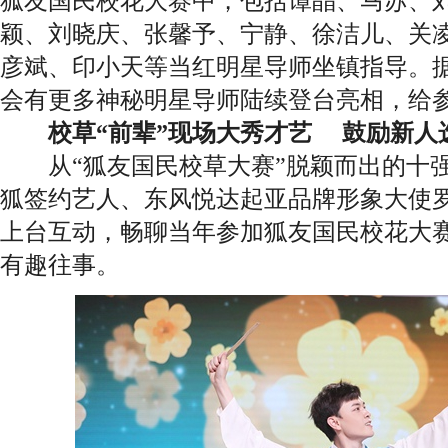
狐友国民校花大赛中，包括谭晶、马苏、
颖、刘晓庆、张馨予、宁静、徐洁儿、关
彦斌、印小天等当红明星导师坐镇指导。
会有更多神秘明星导师陆续登台亮相，给
校草“前辈”现场大秀才艺 鼓励新人
从“狐友国民校草大赛”脱颖而出的十强
狐签约艺人、东风悦达起亚品牌形象大使
上台互动，畅聊当年参加狐友国民校花大
有趣往事。