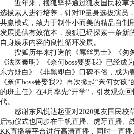
近年来，搜狐坚持通过狐友国民校草大
选拔素人进行培养，针对IP量身选拔演员，
共赢模式，致力于制作小而美的精品自制
发展提供有效范本，搜狐已经探索一条新
自身娱乐内容的良性循环发展。
搜狐历年来打造的《屌丝男士》《匆匆
《法医秦明》《奈何boss要娶我》已经成
东方既白》《非黑即白》口碑不俗，成为
《奈何boss要娶我2》再次掀起“奈何女孩
的班主任》在4月率先“开学”，引发观众
代。
感谢东风悦达起亚对2020狐友国民校
启动仪式也同步在千帆直播、虎牙直播、
KK直播等平台进行高清直播，同时一直播