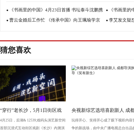
《书画里的中国》4月23日首播 书坛泰斗沈鹏携
《书画里的
●
●
曹云金婚后工作忙 《传承中国》向王珮瑜学京
李艾发文疑
书画百名家题字共贺
●
曼对话虢国夫
●
剧
猜您喜欢
“穿行”老长沙，5月1日街区戏
央视新综艺选培喜剧新人 成
4月25日，后湖& 12539;戏码头演艺新空间
玩得开心、笑得开心成了眼下视听内容
剧《长沙》将亮相“后湖・戏码
导演执导《笑有新生》
首部沉浸式互动街区戏剧《长沙》内测演
争的新战场，由中央广播电视总台出品