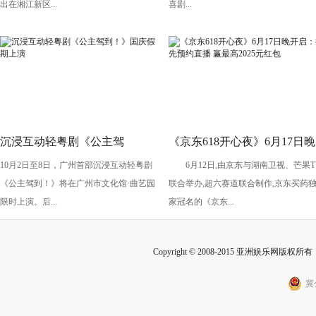
头”
出在湘江新区...
喜剧...
沉浸互动轻粤剧《公主驾
《京东618开心夜》6月17日晚
10月2日至8日，广州首部沉浸互动轻粤剧
6月12日,由京东与湖南卫视、芒果T
到！》国庆假期上演
开启：抢先预约直播 赢最高
《公主驾到！》将在广州市文化馆·曲艺园
联合举办,超六赛道联合制作,京东买药
2025元红包
限时上演。后...
家冠名的《京东...
Copyright © 2008-2015 亚洲娱乐网版权所有 Inc
冀