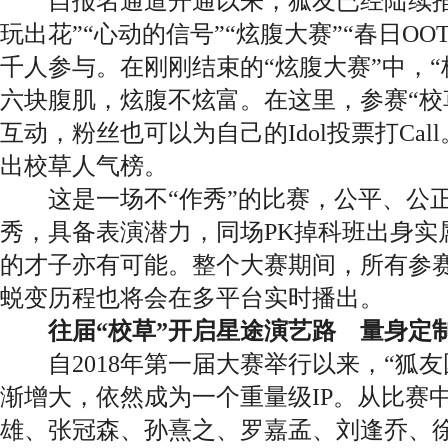
自报名通道开通以来，狐友已经陆续推
玩出花”“心动的信号”“炫腹大赛”“春日O
千人参与。在刚刚结束的“炫腹大赛”中，“
六块腹肌，炫腹不炫富。在这里，参赛“校
互动，粉丝也可以为自己的Idol投票打Ca
出校草人气榜。
这是一场不“作秀”的比赛，公平、公正
秀，具备表演潜力，同场PK掉科班出身实
的才子亦有可能。整个大赛期间，所有参
蜕变历程也将会在多平台实时播出。
往届“校草”开启星途演艺路 量身定
自2018年第一届大赛举行以来，“狐友
渐增大，依然成为一个重量级IP。从比赛
雄、张冠森、孙熹之、罗嘉孟、刘逢乔、