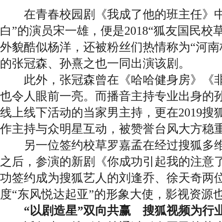
在青春校园剧《我成了他的班主任》中
白”的演员宋一雄，便是2018“狐友国民校
外貌酷似
杨洋
，还被粉丝们热情称为“河南
的张冠森、孙熹之也一同出演该剧。
此外，张冠森曾在《哈哈健身房》《非
也令人眼前一亮。而播音主持专业出身的
线上线下活动的当家男主持，更在2019搜
作主持与众明星互动，被赞誉台风大方稳
另一位签约校草罗嘉孟在经过搜狐多维
之后，参演的新剧《你成功引起我的注意
功签约成为搜狐艺人的刘逢乔、徐天奇两位“
度“东风悦达起亚”的形象大使，影视资源
“以剧造星”双向共赢 搜狐视频为行