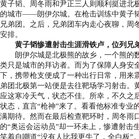
黄子韬、周冬雨和尹正三人则顺利挺进北
的城市——朗伊尔城。在枪击训练中黄子
兄弟团。之后，兄弟团车内走心夜聊，周
安排。
黄子韬惨遭射击生涯滑铁卢，位列兄
朗伊尔城是北极熊的故乡，一个熊的数
类只是城市的拜访者。而为了保障人身安
下，携带枪支便成了一种出行日常，用来
弟团北极第一站便是去往靶场学习射击。
应这寒冷天气，状态不佳。所幸，不久之
状态，直言“枪神”来了。看看他标准专业
满期待。然而在最后检查靶环时，周冬雨口
的“奥运会运动员”却一环未上，惨遭射击
笑着自嘲道“没有人比我更牛了，全白板”