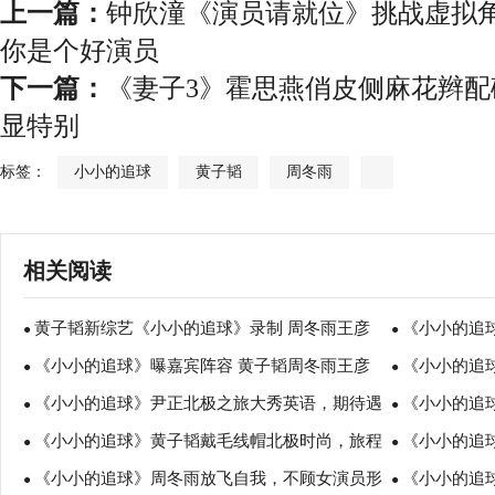
上一篇：
钟欣潼《演员请就位》挑战虚拟角
你是个好演员
下一篇：
《妻子3》霍思燕俏皮侧麻花辫配
显特别
标签：
小小的追球
黄子韬
周冬雨
相关阅读
黄子韬新综艺《小小的追球》录制 周冬雨王彦
《小小的追球
●
●
《小小的追球》曝嘉宾阵容 黄子韬周冬雨王彦
《小小的追
霖尹正加盟
●
极之旅曝光
●
《小小的追球》尹正北极之旅大秀英语，期待遇
《小小的追
霖尹正首度合体
●
极猪吓到惊叫
●
《小小的追球》黄子韬戴毛线帽北极时尚，旅程
《小小的追
见大自然的新“朋友”
●
罚“下跪”大喊
●
《小小的追球》周冬雨放飞自我，不顾女演员形
《小小的追球
还未开启大喊“害怕”
●
攀雪山惊险重
●