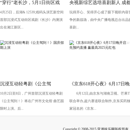
“穿行”老长沙，5月1日街区戏
央视新综艺选培喜剧新人 成
4月25日，后湖& 12539;戏码头演艺新空间
玩得开心、笑得开心成了眼下视听内容
剧《长沙》将亮相“后湖・戏码
导演执导《笑有新生》
首部沉浸式互动街区戏剧《长沙》内测演
争的新战场，由中央广播电视总台出品
头”
出在湘江新区...
喜剧...
沉浸互动轻粤剧《公主驾
《京东618开心夜》6月17日晚
10月2日至8日，广州首部沉浸互动轻粤剧
6月12日,由京东与湖南卫视、芒果T
到！》国庆假期上演
开启：抢先预约直播 赢最高
《公主驾到！》将在广州市文化馆·曲艺园
联合举办,超六赛道联合制作,京东买药
2025元红包
限时上演。后...
家冠名的《京东...
Copyright © 2008-2015 亚洲娱乐网版权所有 Inc