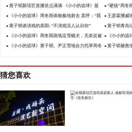
黄子韬新综艺首播笑点满满 《小小的追球》挺
“硬核”周
象大口吃蛋糕
●
雨送“兄弟团”
●
《小小的追球》周冬雨体验极地射击 直呼：“我
王彦霖挪威
进北极圈
●
●
黄子韬谈演戏的原因: “不演戏没人认识你”
黄子韬青岛
太娘了。”
●
食一碗面
●
《小小的追球》周冬雨跪地逗雪橇犬，无奈反被
《小小的追
●
继续北极旅途
●
《小小的追球》黄子韬、尹正雪地合力托举周冬
黄子韬被救
扑倒在地
●
学引关注
●
雨
爱
猜您喜欢