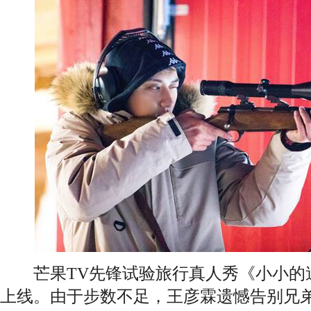
芒果TV先锋试验旅行真人秀《小小的
上线。由于步数不足，王彦霖遗憾告别兄