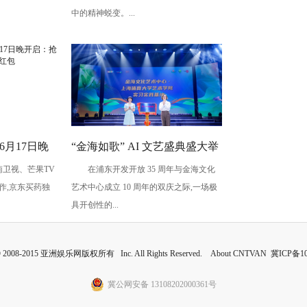
神挣扎
中的精神蜕变。...
6月17日晚
“金海如歌” AI 文艺盛典盛大举
南卫视、芒果TV
在浦东开发开放 35 周年与金海文化
 赢最高
行,共鉴科技艺术融合景象
作,京东买药独
艺术中心成立 10 周年的双庆之际,一场极
具开创性的...
 © 2008-2015 亚洲娱乐网版权所有 Inc. All Rights Reserved. About CNTVAN
冀ICP备10
冀公网安备 13108202000361号