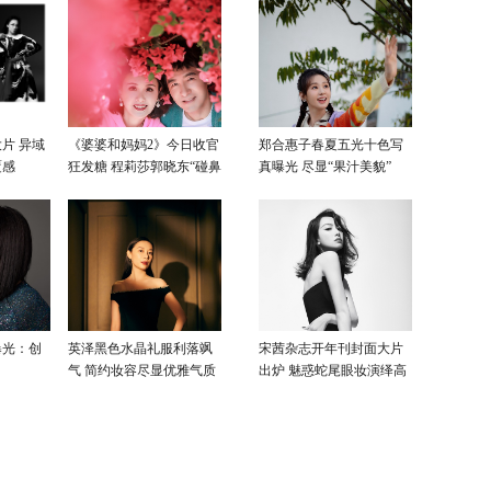
片 异域
《婆婆和妈妈2》今日收官
郑合惠子春夏五光十色写
覆感
狂发糖 程莉莎郭晓东“碰鼻
真曝光 尽显“果汁美貌”
杀”大片甜蜜爆表
曝光：创
英泽黑色水晶礼服利落飒
宋茜杂志开年刊封面大片
气 简约妆容尽显优雅气质
出炉 魅惑蛇尾眼妆演绎高
级性感美