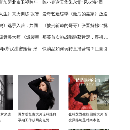
宣加盟北京卫视跨年
陈小春谢天华朱永棠“风火海”重
在喝奶茶如同喝粥
睛
唱歌 张云龙展示球技
人生》真火训练 张智
爱奇艺迷综季《最后的赢家》放送
雪舞台绽放青春风采
聚，《大湾仔的夜》主题曲嗨爆全
妈》选手入营，共同
《披荆斩棘的哥哥》张晋持拂尘挑
限
场
中 谜题烧脑剧情走心正向价值观引
级舞美大师 《爆裂舞
那英首次挑战唱跳获肯定，容祖儿
女性”的初级绽放
网友深思
战新舞台 尹正半遮面舞扇战斗力拉
莎耿斯汉甜蜜露营 张
快消品如何玩转直播营销？巨量引
在公屏上
满
被打低分受挫落泪
翊太“直男”
擎《动见》探析快消直播的新玩法
大片来袭
奚梦瑶复古大片诠释经典
张柏芝野生氛围感大片 百
风
孕期工作获网友点赞
变风格彰显时尚本色