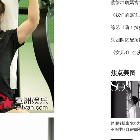
蔡徐坤唐嫣官
辑，杨迪称现
《我们的滚烫
冰雪盛典，冰
综艺《嗨！辣
霖挑战体能极
乐团队搭配顶
见证“新时代
《女儿3》金
台》把专业打
豆豆感觉于家
焦点美图
孙俪绿植生命力
不负理想自在如