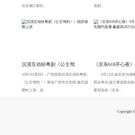
头”
出在湘江新区...
喜剧...
沉浸互动轻粤剧《公主驾
《京东618开心夜》
10月2日至8日，广州首部沉浸互动轻粤剧
6月12日,由京东与湖
到！》国庆假期上演
开启：抢先预约直播
《公主驾到！》将在广州市文化馆·曲艺园
联合举办,超六赛道联合制
2025元红包
限时上演。后...
家冠名的《京东...
Copyright