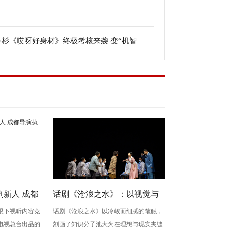
乔杉《哎呀好身材》终极考核来袭 变“机智
”花式套路惹人爆笑
新人 成都
话剧《沧浪之水》：以视觉与
眼下视听内容竞
话剧《沧浪之水》以冷峻而细腻的笔触，
生》
心理空间，照见知识分子的精
电视总台出品的
刻画了知识分子池大为在理想与现实夹缝