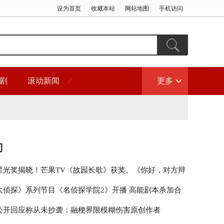
设为首页
收藏本站
网站地图
手机访问
剧
滚动新闻
更多
门
星光奖揭晓！芒果TV《故园长歌》获奖、《你好，对方辩
围
大侦探》系列节目《名侦探学院2》开播 高能剧本杀加合
秀引期待
公开回应称从未抄袭：融梗界限模糊伤害原创作者