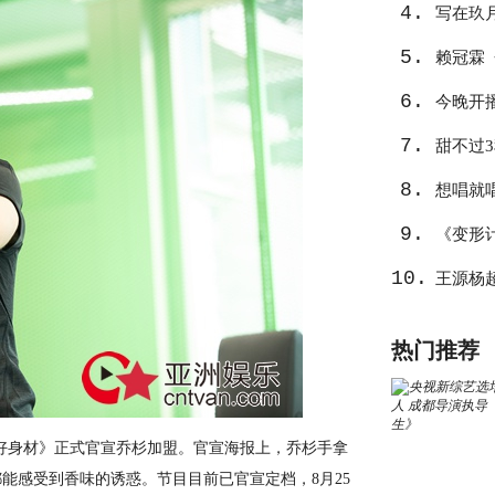
4.
写在玖
5.
心
赖冠霖
6.
作
今晚开
7.
告捷？
甜不过
8.
想唱就
9.
《变形
10.
王源杨
热门推荐
身材》正式官宣乔杉加盟。官宣海报上，乔杉手拿
能感受到香味的诱惑。节目目前已官宣定档，8月25