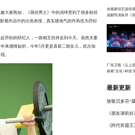
央视新综艺选培
被大家熟知，《屌丝男士》中的演绎受到了很多粉丝
成都导演执导《
和影视作品中的出色表现，真实接地气的作风也为乔杉
生》
起乔杉的经纪人，一路相互扶持走到今天。虽然夫妻
年来感情如初，今年5月更是喜获二胎女儿，此次加
展现。
广东卫视《云上
探索“文化+科技”
展，春日绽放歌
启“AI+元宇宙”
最新更新
致敬贝多芬“最
《朋友请听好
琴家林秉宽 
《跨代答题王
何炅讲述学霸