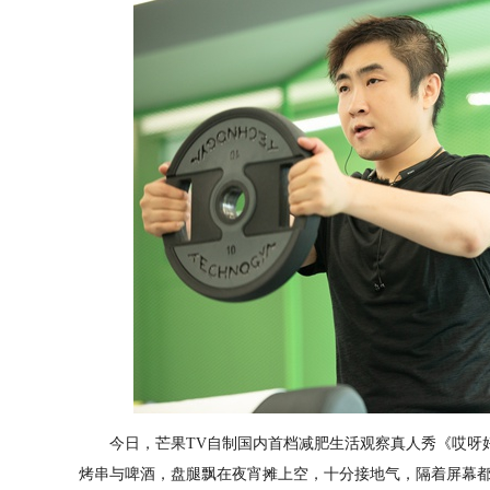
今日，芒果TV自制国内首档减肥生活观察真人秀《哎呀好
烤串与啤酒，盘腿飘在夜宵摊上空，十分接地气，隔着屏幕都