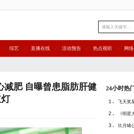
综艺
直播在线
活动预告
热点视听
网络
心减肥 自曝曾患脂肪肝健
24小时热
红灯
1.
飞天奖
2.
友》入
《明星
3.
宿真人
玖月晞