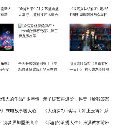
喜剧新人
“金海如歌” AI 文艺盛典盛
《很高兴认识你3》定档5
笑有新
大举行,共鉴科技艺术融合
月9日 周迅阿雅与众星回
景象
故乡
音乐季》
全面升级强势回归！《专
演员高叶做客《鲁豫有约
融合发
精特新研究院》第三季首
一日行》 有人曾劝高叶整
会开
播在即
容
活力新篇
伟大的作品” 少年钢
亲子综艺再进阶，抖音《给我答案
2》来电故事暖人心
《大侦探7》续写《 冲上云霄》系
首演音乐会圆满成功
吧，妈妈请回答》的爆款逻辑
》沈梦辰加盟美食专
《我们的滚烫人生》张淇教学前班
爱情故事超浪漫
列 何炅张若昀邓伦未来感造型太吸