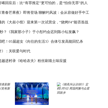
月晞回应后：比“有罪推定”更可怕的，是“怕你无罪”的人
《青春芒果夜》即将登场 聊解约风波：会从容做好手中工
播的《大叔小馆》迎来第一次试营业，“烧烤F4”能否首战
3秒？《我家那小子》于小彤约会迟到陈小纭发飙？
唱吧！05届超女《向往的生活3》合体引发高能回忆杀
计》：关联爱与时代
超越进村录《哈哈农夫》粉丝刷墙土味应援