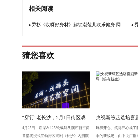
相关阅读
乔杉《哎呀好身材》解锁潮范儿欢乐健身 网
●
●
友：笑出腹肌
杉
猜您喜欢
“穿行”老长沙，5月1日街区戏
央视新综艺选培喜剧
4月25日，后湖& 12539;戏码头演艺新空间
玩得开心、笑得开心成了
剧《长沙》将亮相“后湖・戏码
导演执导《笑有新
首部沉浸式互动街区戏剧《长沙》内测演
争的新战场，由中央广播