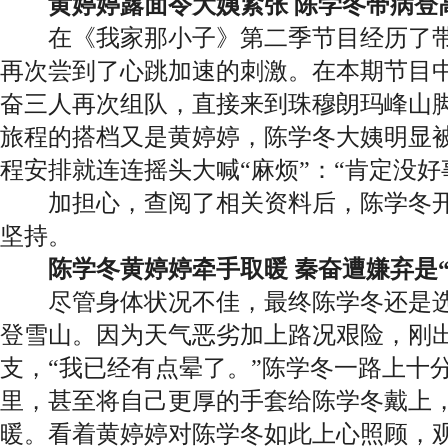
黄婷婷露面令大姨紧张 陈学冬带病登
在《我家那小子》第二季节目经历了带
再次尝到了心跳加速的刺激。在本期节目
奋三人再次组队，直接来到珠穆朗玛峰山
旅程的搭档又是黄婷婷，陈学冬大姨明显被
程安排就连连摇头大喊“麻烦”：“肯定没好
加担心，查阅了相关资料后，陈学冬开
坚持。
陈学冬黄婷婷牵手取暖 秦奋遭嫌弃是“
尽管身体状况不佳，最终陈学冬还是选
登雪山。因为天气恶劣加上路况艰险，刚
支，“我已经有点晕了。”陈学冬一路上十
里，甚至将自己更厚的手套给陈学冬戴上
暖。看着黄婷婷对陈学冬如此上心照顾，