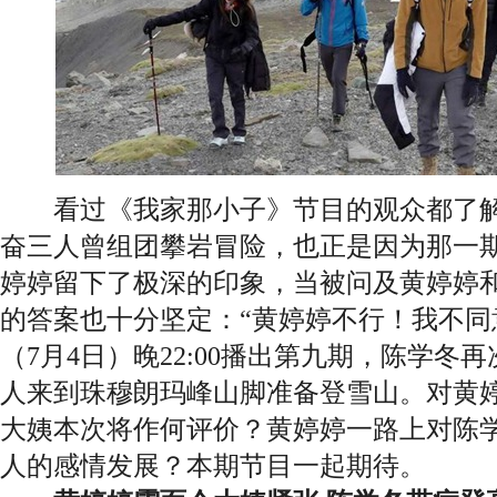
看过《我家那小子》节目的观众都了解
奋三人曾组团攀岩冒险，也正是因为那一
婷婷留下了极深的印象，当被问及黄婷婷
的答案也十分坚定：“黄婷婷不行！我不同
（7月4日）晚22:00播出第九期，陈学冬
人来到珠穆朗玛峰山脚准备登雪山。对黄
大姨本次将作何评价？黄婷婷一路上对陈
人的感情发展？本期节目一起期待。