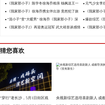
《我家那小子》陈学冬徐海乔相亲 钱枫送王一
元气少女李
全民热议话题
●
房问题
●
《我家那小子》徐海乔携女伴出游 竟然犯了旅
《我家那小
博神秘礼物
●
●
“混小子”变“大暖男” 徐海乔《我家那小子》深
爆款综艺《我
游三大忌
●
题全民热议
●
《我家那小子2》再迎奥运冠军 武大靖首谈感情
《我家那小
情“告白”妈妈
●
彩升级开拓周
●
生活
乐彻底放飞自
猜您喜欢
“穿行”老长沙，5月1日街区戏
央视新综艺选培喜剧新人 成