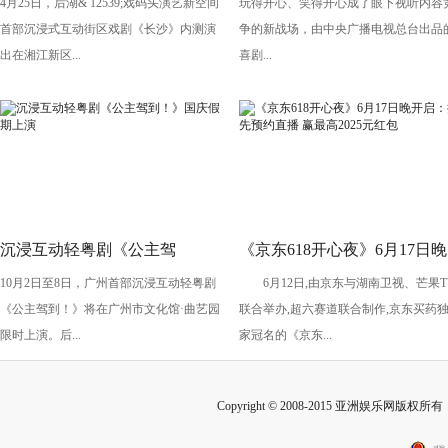
4月25日，后湖& 12539;戏码头演艺新空间
玩得开心、笑得开心成了眼下视听内容
剧《长沙》将亮相“后湖・戏码
导演执导《笑有新生》
首部沉浸式互动街区戏剧《长沙》内测演
争的新战场，由中央广播电视总台出品
头”
出在湘江新区...
喜剧...
沉浸互动轻粤剧《公主驾
《京东618开心夜》6月17日晚
10月2日至8日，广州首部沉浸互动轻粤剧
6月12日,由京东与湖南卫视、芒果T
到！》国庆假期上演
开启：抢先预约直播 赢最高
《公主驾到！》将在广州市文化馆·曲艺园
联合举办,超六赛道联合制作,京东买药
2025元红包
限时上演。后...
家冠名的《京东...
Copyright © 2008-2015 亚洲娱乐网版权所有 Inc