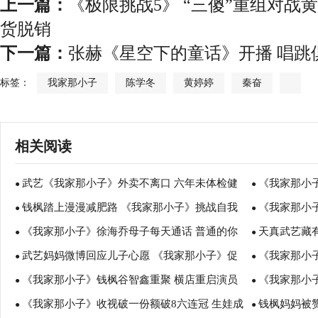
上一篇：
《极限挑战5》 “三傻”重组对战黄
货脱销
下一篇：
张赫《星空下的童话》开播 唱跳
标签：
我家那小子
陈学冬
黄婷婷
秦奋
相关阅读
武艺《我家那小子》外卖不离口 六年未体检健
《我家那小
●
●
钱枫踏上漫漫减肥路 《我家那小子》挑战自我
《我家那小
康亮黄牌
●
节尽显爱心满
●
《我家那小子》徐海乔母子每天通话 普通的你
天真武艺藏
迎突破
●
肥20斤
●
武艺妈妈微博回应儿子心愿 《我家那小子》促
《我家那小子
能做到吗？
●
母伤心
●
《我家那小子》钱枫谷智鑫重聚 横店重启演员
《我家那小
亲子情感沟通
●
还要带两娃
●
《我家那小子》收视破一份额破8六连冠 生娃成
钱枫妈妈被
梦
●
枫再演戏
●