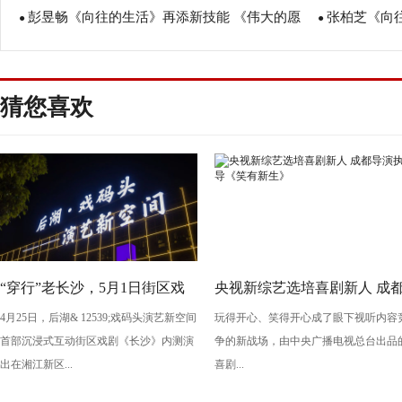
彭昱畅《向往的生活》再添新技能 《伟大的愿
张柏芝《向
戏耍潘石屹笑哭众人
●
●
望》发布会笑声不断
贤齐星愿CP
猜您喜欢
“穿行”老长沙，5月1日街区戏
央视新综艺选培喜剧新人 成
4月25日，后湖& 12539;戏码头演艺新空间
玩得开心、笑得开心成了眼下视听内容
剧《长沙》将亮相“后湖・戏码
导演执导《笑有新生》
首部沉浸式互动街区戏剧《长沙》内测演
争的新战场，由中央广播电视总台出品
头”
出在湘江新区...
喜剧...