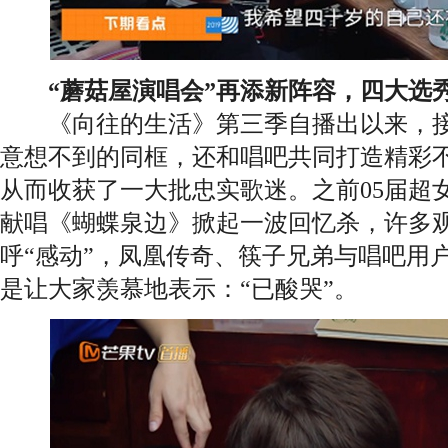
“蘑菇屋演唱会”再添新阵容，四大选
《向往的生活》第三季自播出以来，接
意想不到的同框，还和唱吧共同打造精彩不
从而收获了一大批忠实歌迷。之前05届超
献唱《蝴蝶泉边》掀起一波回忆杀，许多
呼“感动”，凤凰传奇、筷子兄弟与唱吧用
是让大家羡慕地表示：“已酸哭”。