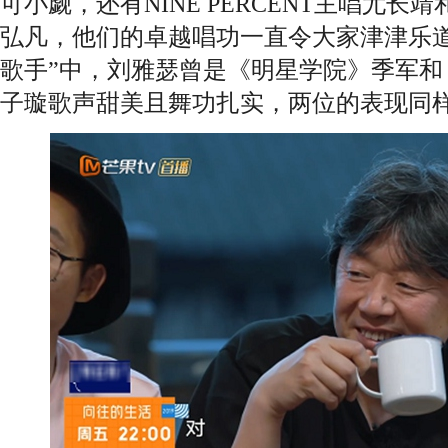
可小觑，还有NINE PERCENT主唱尤
弘凡，他们的卓越唱功一直令大家津津乐道
歌手”中，刘雅瑟曾是《明星学院》季军和
子璇歌声甜美且舞功扎实，两位的表现同