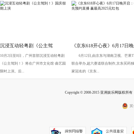
沉浸互动轻粤剧《公主驾
《京东618开心夜》6月17日晚
10月2日至8日，广州首部沉浸互动轻粤剧
6月12日,由京东与湖南卫视、芒果T
到！》国庆假期上演
开启：抢先预约直播 赢最高
《公主驾到！》将在广州市文化馆·曲艺园
联合举办,超六赛道联合制作,京东买药
2025元红包
限时上演。后...
家冠名的《京东...
Copyright © 2008-2015 亚洲娱乐网版权所有 Inc
冀