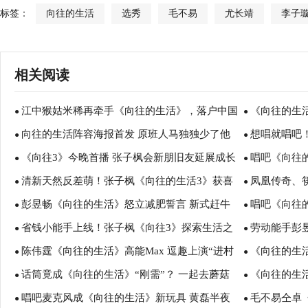
标签：
向往的生活
选秀
毛不易
尤长靖
李子
相关阅读
江中猴姑米稀再牵手《向往的生活》，落户中国
《向往的生活
●
●
向往的生活阵容海报首发 原班人马独独少了他
想唱就唱吧
最美县城桐庐
●
众人喝彩
●
《向往3》今晚首播 张子枫会新朋旧友延展成长
唱吧《向往的
●
发高能回忆杀
●
清新天然反差萌！张子枫《向往的生活3》获喜
凤凰传奇、
的故事
●
能回忆杀
●
彭昱畅《向往的生活》怒立减肥誓言 新式赶牛
唱吧《向往
爱
●
宠粉还能这样
●
省钱小能手上线！张子枫《向往3》探索生活之
劳动能手彭
犁地花样多
●
唱会”
●
陈伟霆《向往的生活》高能Max 逗趣上演“进村
《向往的生
趣
●
笑点
●
话筒竟成《向往的生活》“刚需”？ 一起去蘑菇
《向往的生
大变样”
●
房带来清静体
●
唱吧麦克风成《向往的生活》新玩具 黄磊半夜
毛不易仝卓
屋欢唱吧
●
童”新称号
●