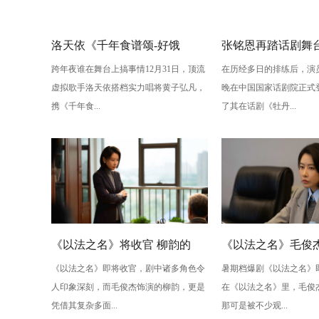
洛天依《千年食谱颂-好饿
张铭恩再踏话剧舞
跨年夜谁在舞台上搞事情12月31日，顶流
在历经多日的排练后，演
版》：跨年夜最萌“食”光！
丹亭上三生路》续
虚拟歌手洛天依搭档实力唱将黄子弘凡，
晚在中国国家话剧院正式
情，全新演绎“柳梦
携《千年食...
了其在话剧《牡丹...
性
《以法之名》将收官 柳韵的
《以法之名》毛俊杰
《以法之名》即将收官，剧中诸多角色令
暑期档爆剧《以法之名》
“蠢” 让毛俊杰重回巅峰
级” 演技？柳韵的 “
人印象深刻，而毛俊杰饰演的柳韵，更是
在《以法之名》里，毛俊
的胜利！
凭借其复杂多面...
那可是被不少观...