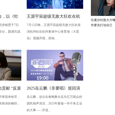
台，以《牡
王源宇宙超级无敌大狂欢在杭
任素汐封面大片
员张铭恩于7日
7月12日晚，王源宇宙超级无敌大狂欢巡
作要先打动自己
写古典深
州开唱 用心细节诠释双向奔赴
登台，圆满完成
演杭州站在杭州奥体中心体育场（大莲
梅”至情至
的爱
花）震撼开唱，容纳...
贡献 “反派
2025岳云鹏《非要唱》巡回演
即将迎来收官，
岳云鹏，这位在春晚舞台逗乐亿万观众的
蠢” 是表演
唱会北京站：用音乐讲最朴素
杰饰演的柳韵，
国民相声演员，2025年要做一件不务正业
的真心话
的大事——开巡...