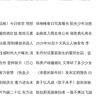
刘德华师弟
映
品格》今日收官 理想
张翊峰春日写真曝光 阳光少年治愈
服惊艳红毯 敦煌元素
金曲奖入围名单公布 颁奖典礼将在
治愈
感满满
法规 限制播放劣迹人
2020年90后十大风云人物发布 李
性
台北小巨蛋举行
技感时尚大片曝光 演
朱丹对话重获新生的重刑女囚，徒
子柒居首李佳琦辛有志纷纷入围
合作 娄烨新片《兰心
韩庚卢靖姗婚礼 又将碎了多少少女
神
步20公里亲历深山医疗
发力获赞 《热血少
《亲爱的新年好》发布定档预告 白
布撤档
的心
剧组庆生 蓄力进击未
黄子弘凡成《双子杀手》超前体验
百何张子枫温馨约定跨年公映
片均破二十亿 实力诠
疑似那英踢偷拍者 一脸不爽边飞踹
官 出席首映红毯推广电影革新
边喊话