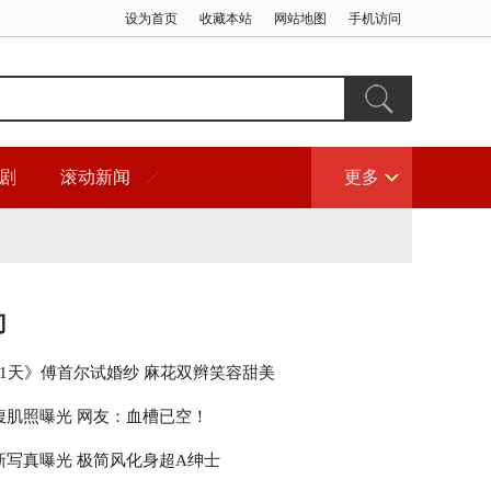
设为首页
收藏本站
网站地图
手机访问
剧
滚动新闻
更多
门
21天》傅首尔试婚纱 麻花双辫笑容甜美
腹肌照曝光 网友：血槽已空！
新写真曝光 极简风化身超A绅士