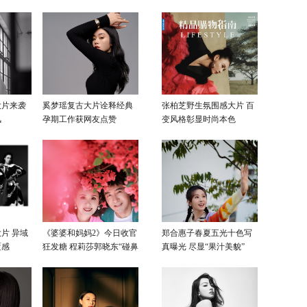
大片来袭
奚梦瑶复古大片诠释经典
张柏芝野生氛围感大片 百
风
孕期工作获网友点赞
变风格彰显时尚本色
片 异域
《婆婆和妈妈2》今日收官
郑合惠子春夏五光十色写
覆感
狂发糖 程莉莎郭晓东“碰鼻
真曝光 尽显“果汁美貌”
杀”大片甜蜜爆表