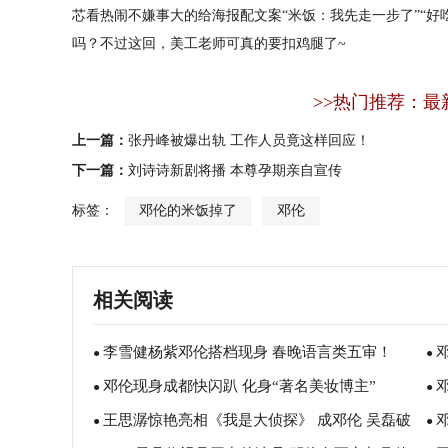
芯看热闹不嫌事大的给海报配文案“米饭：我先走一步了”“好
吗？不过这回，美工老师可真的要扣鸡腿了~
>>热门推荐：最
上一篇：
张丹峰被爆出轨 工作人员竟这样回应！
下一篇：
刘诗诗新剧将播 本尊孕期亲自宣传
标签：
邓伦的米饭掉了
邓伦
相关阅读
李雪健杨紫邓伦搭档现身 春晚语言类五审！
●
●
邓伦现身成都快闪趴 化身“著名美妆博主”
●
●
王思潺惊艳亮相《我是大侦探》 成邓伦 吴磊破
●
●