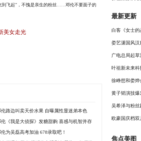
吃到飞起”，不愧是亲生的粉丝……邓伦不要面子的
最新更新
白客《女士的
新美女走光
娄艺潇国风汉
伴侣程梁温暖
广电总局起草
彰显时尚包容
叶祖新未来科
员参与的节目
徐峥想和娄烨
绎春日太阳男
黄子韬演技爆
大剧院》却宣
吴希泽与粉丝
年》收官在即
邓伦路边叫卖天价水果 自曝属性显迷弟本色
欧豪国庆档双
来可期
邓伦《我是大侦探》发糖甜齁 喜感与机智并存
释多变角色
邓伦为吴磊高考加油 678录取吧！
焦点美图