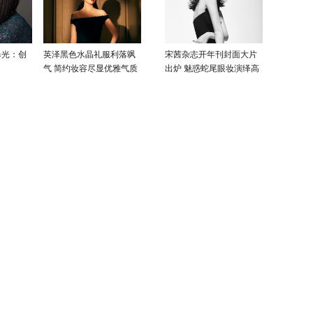
曝光：创
英泽黑色水晶礼服利落飒
宋茜杂志开年刊封面大片
气 简约妆容尽显优雅气质
出炉 魅惑蛇尾眼妆演绎高
级性感美