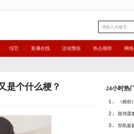
综艺
直播在线
活动预告
热点视听
网络
这又是个什么梗？
24小时热
1.
《婚前
2.
陈伟霆
3.
郑凯最