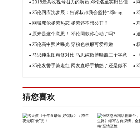
2018最具收视号召力的演员 邓伦名至实归吕佳
案关键线索
●
●
邓伦回应沈梦辰：告诉叔叔我会坚持“邓leng
容五剧霸屏
●
一
●
网曝邓伦杨紫热恋 杨紫还不想公开？
风”的！
●
●
原来是这个意思！ 邓伦同款你心动了吗?
●
●
邓伦高中照片曝光 穿粉色校服可爱稚嫩
●
梯
●
马思纯生图精修对比 马思纯微博晒照三个字意
●
手
●
邓伦发誓手势走红 网友直呼手抽筋了还是做不
味深长否认与邓伦恋情
●
发
●
到！
疼
猜您喜欢