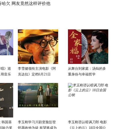
吞哈欠 网友竟然这样评价他
要唱》巡
李雪健领衔主演电影《阿
从舞台到家庭：汤灿的多
：用音乐
克达拉》定档6月21日
重身份与幸福哲学
话
 韩国喜
李玉刚学习川剧变脸彭登
李玉刚否认暗讽刀郎 电影
影响力奖
怀愿收他为徒 有望将成为
《云上的云》18日全国公