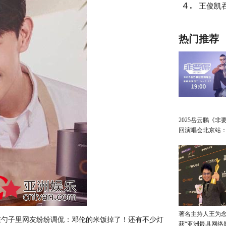
4.
王俊凯
热门推荐
2025岳云鹏《非
回演唱会北京站
讲最朴素的真心
著名主持人王为念
勺子里网友纷纷调侃：邓伦的米饭掉了！还有不少灯
获“亚洲最具网络