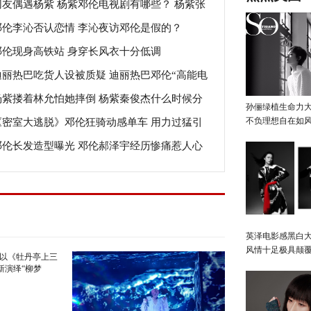
网友偶遇杨紫 杨紫邓伦电视剧有哪些？ 杨紫张
邓伦李沁否认恋情 李沁夜访邓伦是假的？
山接吻照片是真的吗？
邓伦现身高铁站 身穿长风衣十分低调
迪丽热巴吃货人设被质疑 迪丽热巴邓伦“高能电
杨紫搂着林允怕她摔倒 杨紫秦俊杰什么时候分
吻”甜到炸
孙俪绿植生命力
不负理想自在如
《密室大逃脱》邓伦狂骑动感单车 用力过猛引
的？ 杨紫邓伦合作的电视剧有哪些？
邓伦长发造型曝光 邓伦郝泽宇经历惨痛惹人心
心脏疼
！
英泽电影感黑白大
风情十足极具颠