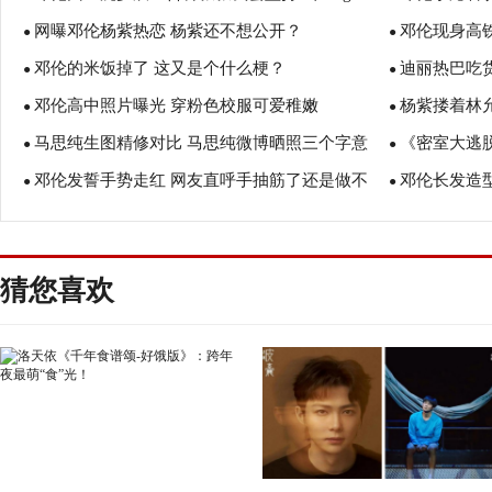
网曝邓伦杨紫热恋 杨紫还不想公开？
邓伦现身高
风”的！
●
●
邓伦的米饭掉了 这又是个什么梗？
迪丽热巴吃
●
●
邓伦高中照片曝光 穿粉色校服可爱稚嫩
杨紫搂着林
●
梯吻”甜到炸
●
马思纯生图精修对比 马思纯微博晒照三个字意
《密室大逃
●
手的？ 杨紫
●
邓伦发誓手势走红 网友直呼手抽筋了还是做不
邓伦长发造
味深长否认与邓伦恋情
●
发心脏疼
●
到！
疼！
猜您喜欢