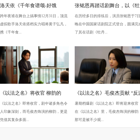
洛天依《千年食谱颂-好饿
张铭恩再踏话剧舞台，以《牡
跨年夜谁在舞台上搞事情12月31日，顶流
在历经多日的排练后，演员张铭恩于7
版》：跨年夜最萌“食”光！
丹亭上三生路》续写古典深
虚拟歌手洛天依搭档实力唱将黄子弘凡，
晚在中国国家话剧院正式登台，圆满完
情，全新演绎“柳梦梅”至情至
携《千年食...
了其在话剧《牡丹...
性
《以法之名》将收官 柳韵的
《以法之名》毛俊杰贡献 “反
《以法之名》即将收官，剧中诸多角色令
暑期档爆剧《以法之名》即将迎来收官
“蠢” 让毛俊杰重回巅峰
级” 演技？柳韵的 “蠢” 是表演
人印象深刻，而毛俊杰饰演的柳韵，更是
在《以法之名》里，毛俊杰饰演的柳韵
的胜利！
凭借其复杂多面...
那可是被不少观...