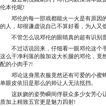
伦本伦呢!
邓伦的每一部戏都能火一火是有原因的
的人，却很谦虚说自己不算好看，为人又
不管怎么说邓伦的眼睛真的超有识别度
不过话说回来，仔细看一眼邓伦这个手
这么干净利落的脸加这大长腿的邓伦，竟
配的小肉手?!
邓论这身黑衣服竟然还有可爱的小蜜蜂
单眼皮依旧是那么的帅让人无法抵挡。
这妖娆的姿势瞬间俘获众多少女芳心让
质加上精致五官更是魅力四射!