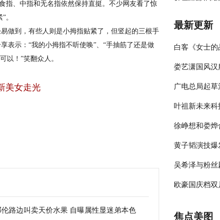
食指、中指和无名指依然保持直挺。不少网友看了惊
紧”。
最新更新
易做到，有些人则是小拇指贴紧了，但竖起的三根手
享表示：“我的小拇指不听使唤”、“手抽筋了还是做
白客《女士的
可以！”笑翻众人。
娄艺潇国风汉
伴侣程梁温暖
新美女走光
广电总局起草
彰显时尚包容
叶祖新未来科
员参与的节目
徐峥想和娄烨
绎春日太阳男
黄子韬演技爆
大剧院》却宣
吴希泽与粉丝
年》收官在即
欧豪国庆档双
来可期
释多变角色
邓伦路边叫卖天价水果 自曝属性显迷弟本色
焦点美图