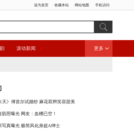
设为首页
收藏本站
网站地图
手机访问
剧
滚动新闻
更多
门
21天》傅首尔试婚纱 麻花双辫笑容甜美
腹肌照曝光 网友：血槽已空！
新写真曝光 极简风化身超A绅士