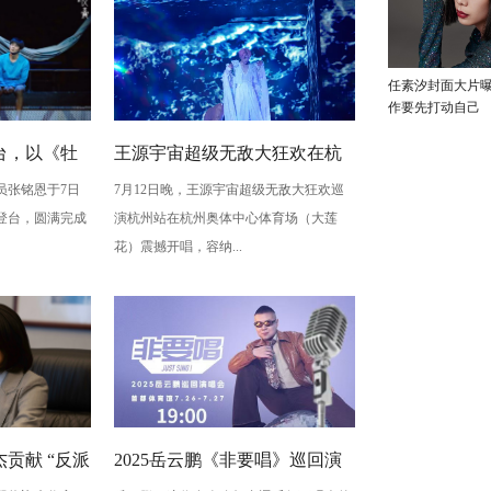
任素汐封面大片
作要先打动自己
台，以《牡
王源宇宙超级无敌大狂欢在杭
员张铭恩于7日
7月12日晚，王源宇宙超级无敌大狂欢巡
写古典深
州开唱 用心细节诠释双向奔赴
登台，圆满完成
演杭州站在杭州奥体中心体育场（大莲
梅”至情至
的爱
花）震撼开唱，容纳...
贡献 “反派
2025岳云鹏《非要唱》巡回演