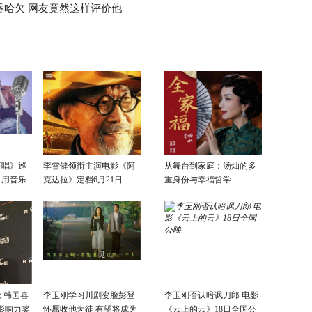
吞哈欠 网友竟然这样评价他
要唱》巡
李雪健领衔主演电影《阿
从舞台到家庭：汤灿的多
：用音乐
克达拉》定档6月21日
重身份与幸福哲学
话
 韩国喜
李玉刚学习川剧变脸彭登
李玉刚否认暗讽刀郎 电影
影响力奖
怀愿收他为徒 有望将成为
《云上的云》18日全国公