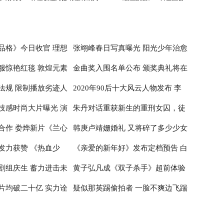
刘德华师弟
映
品格》今日收官 理想
张翊峰春日写真曝光 阳光少年治愈
服惊艳红毯 敦煌元素
金曲奖入围名单公布 颁奖典礼将在
治愈
感满满
法规 限制播放劣迹人
2020年90后十大风云人物发布 李
性
台北小巨蛋举行
技感时尚大片曝光 演
朱丹对话重获新生的重刑女囚，徒
子柒居首李佳琦辛有志纷纷入围
合作 娄烨新片《兰心
韩庚卢靖姗婚礼 又将碎了多少少女
神
步20公里亲历深山医疗
发力获赞 《热血少
《亲爱的新年好》发布定档预告 白
布撤档
的心
剧组庆生 蓄力进击未
黄子弘凡成《双子杀手》超前体验
百何张子枫温馨约定跨年公映
片均破二十亿 实力诠
疑似那英踢偷拍者 一脸不爽边飞踹
官 出席首映红毯推广电影革新
边喊话