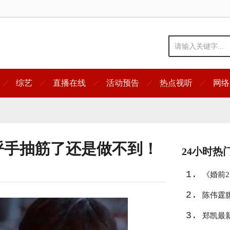
综艺
直播在线
活动预告
热点视听
网络
呼手抽筋了还是做不到！
24小时热
1.
《婚前
2.
陈伟霆
3.
郑凯最