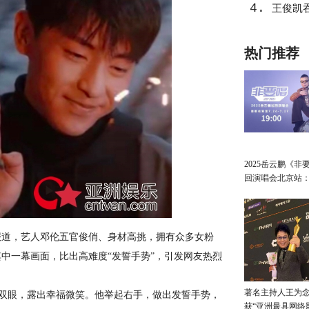
4.
王俊凯
热门推荐
2025岳云鹏《非
回演唱会北京站
讲最朴素的真心
道，艺人邓伦五官俊俏、身材高挑，拥有众多女粉
中一幕画面，比出高难度“发誓手势”，引发网友热烈
著名主持人王为念
双眼，露出幸福微笑。他举起右手，做出发誓手势，
获“亚洲最具网络