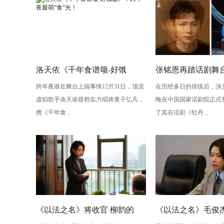
洛天依《千年食谱颂-好饿
张铭恩再踏话剧舞
跨年夜谁在舞台上搞事情12月31日，顶流
在历经多日的排练后，演
版》：跨年夜最萌“食”光！
丹亭上三生路》续
虚拟歌手洛天依搭档实力唱将黄子弘凡，
晚在中国国家话剧院正式
情，全新演绎“柳梦
携《千年食...
了其在话剧《牡丹...
性
《以法之名》将收官 柳韵的
《以法之名》毛俊杰