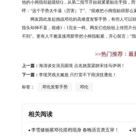
他的小拇指却超级软Q，从第二指节开始就紧紧贴住手指，而
呼：“这个手势太牛逼（厉害）了”、“很难把小拇指贴得那么
网友因此发起挑战邓伦的高难度发誓手势，有些人可以轻
指头却伸不直，很难1：1完全一样。网友们也纷纷上传照片分
不到”。更有人干脆直接用胶带把小拇指黏紧，开心留言：“我
>>热门推荐：最
上一篇：
海清谈女演员困境 点名姚晨梁静宋佳马伊琍！
下一篇：
李现哭戏太尴尬 只打雷不下雨演技遭批！
标签：
邓伦发誓手势
邓伦
相关阅读
李雪健杨紫邓伦搭档现身 春晚语言类五审！
●
●