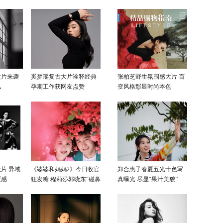
大片来袭
奚梦瑶复古大片诠释经典
张柏芝野生氛围感大片 百
风
孕期工作获网友点赞
变风格彰显时尚本色
片 异域
《婆婆和妈妈2》今日收官
郑合惠子春夏五光十色写
覆感
狂发糖 程莉莎郭晓东“碰鼻
真曝光 尽显“果汁美貌”
杀”大片甜蜜爆表