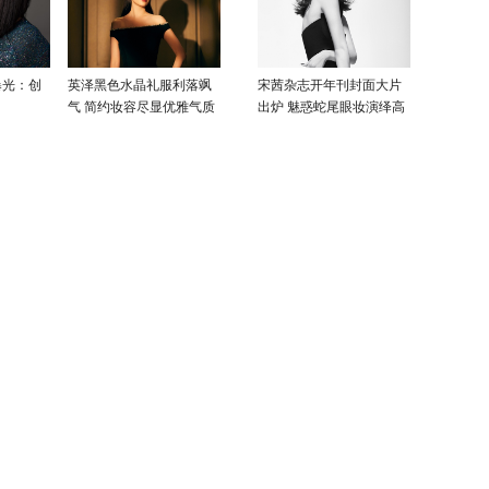
曝光：创
英泽黑色水晶礼服利落飒
宋茜杂志开年刊封面大片
气 简约妆容尽显优雅气质
出炉 魅惑蛇尾眼妆演绎高
级性感美