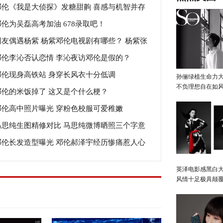
邓伦《我是大侦探》发糖甜齁 喜感与机智并存
邓伦为吴磊高考加油 678录取吧！
网友偶遇杨紫 杨紫邓伦电视剧有哪些？ 杨紫张
邓伦李沁否认恋情 李沁夜访邓伦是假的？
山接吻照片是真的吗？
邓伦现身高铁站 身穿长风衣十分低调
孙俪绿植生命力
不负理想自在如
邓伦的米饭掉了 这又是个什么梗？
邓伦高中照片曝光 穿粉色校服可爱稚嫩
马思纯生图精修对比 马思纯微博晒照三个字意
邓伦长发造型曝光 邓伦郝泽宇经历惨痛惹人心
深长否认与邓伦恋情
！
英泽电影感黑白大
风情十足极具颠