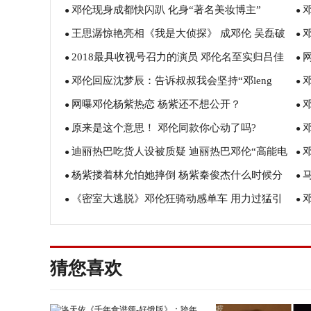
邓伦现身成都快闪趴 化身“著名美妆博主”
●
●
王思潺惊艳亮相《我是大侦探》 成邓伦 吴磊破
●
●
2018最具收视号召力的演员 邓伦名至实归吕佳
案关键线索
●
●
邓伦回应沈梦辰：告诉叔叔我会坚持“邓leng
容五剧霸屏
●
一
●
网曝邓伦杨紫热恋 杨紫还不想公开？
风”的！
●
●
原来是这个意思！ 邓伦同款你心动了吗?
●
●
迪丽热巴吃货人设被质疑 迪丽热巴邓伦“高能电
●
●
杨紫搂着林允怕她摔倒 杨紫秦俊杰什么时候分
梯吻”甜到炸
●
●
《密室大逃脱》邓伦狂骑动感单车 用力过猛引
手的？ 杨紫邓伦合作的电视剧有哪些？
●
味
●
发心脏疼
疼
猜您喜欢