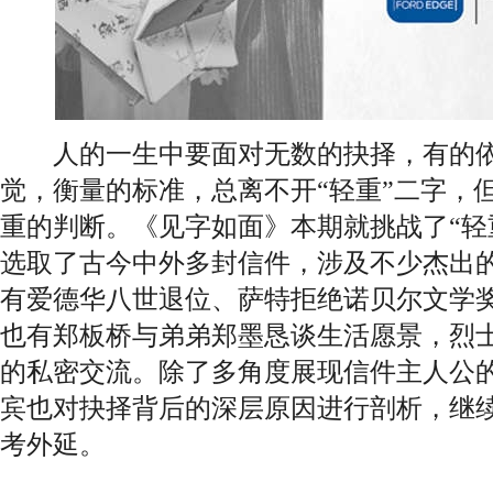
人的一生中要面对无数的抉择，有的依
觉，衡量的标准，总离不开“轻重”二字，
重的判断。《见字如面》本期就挑战了“轻
选取了古今中外多封信件，涉及不少杰出
有爱德华八世退位、萨特拒绝诺贝尔文学
也有郑板桥与弟弟郑墨恳谈生活愿景，烈
的私密交流。除了多角度展现信件主人公的
宾也对抉择背后的深层原因进行剖析，继续
考外延。