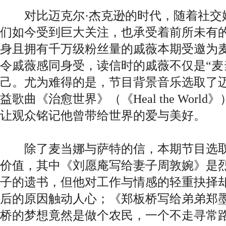
对比迈克尔·杰克逊的时代，随着社交
们如今受到巨大关注，也承受着前所未有
身且拥有千万级粉丝量的戚薇本期受邀为
令戚薇感同身受，读信时的戚薇不仅是“麦
己。尤为难得的是，节目背景音乐选取了迈
益歌曲《治愈世界》（《Heal the Wor
让观众铭记他曾带给世界的爱与美好。
除了麦当娜与萨特的信，本期节目选取
价值，其中《刘愿庵写给妻子周敦婉》是
子的遗书，但他对工作与情感的轻重抉择
后的原因触动人心；《郑板桥写给弟弟郑
桥的梦想竟然是做个农民，一个不走寻常