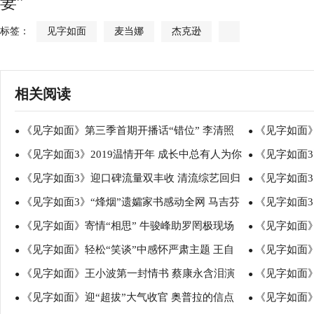
妻”
标签：
见字如面
麦当娜
杰克逊
相关阅读
《见字如面》第三季首期开播话“错位” 李清照
《见字如面
●
●
《见字如面3》2019温情开年 成长中总有人为你
《见字如面3
改嫁遭家暴史航感慨心疼
●
深度解读信短
●
《见字如面3》迎口碑流量双丰收 清流综艺回归
《见字如面3
守望
●
去世 黄志忠
●
《见字如面3》“烽烟”遗孀家书感动全网 马吉芬
《见字如面3
再做破局者
●
次落泪
●
《见字如面》寄情“相思” 牛骏峰助罗罔极现场
《见字如面
还原真实甲午海战
●
屏送温暖
●
《见字如面》轻松“笑谈”中感怀严肃主题 王自
《见字如面》
征友
●
旬老人讲述最
●
《见字如面》王小波第一封情书 蔡康永含泪演
《见字如面
健“喝大”演绎海明威“吹牛信”
●
上演时空对话
●
《见字如面》迎“超拔”大气收官 奥普拉的信点
《见字如面》
绎飞虎队员诀别信
●
克尔杰克逊
●