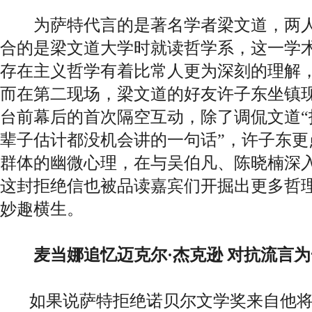
为萨特代言的是著名学者梁文道，两人
合的是梁文道大学时就读哲学系，这一学
存在主义哲学有着比常人更为深刻的理解
而在第二现场，梁文道的好友许子东坐镇
台前幕后的首次隔空互动，除了调侃文道“
辈子估计都没机会讲的一句话”，许子东更
群体的幽微心理，在与吴伯凡、陈晓楠深
这封拒绝信也被品读嘉宾们开掘出更多哲
妙趣横生。
麦当娜追忆迈克尔·杰克逊 对抗流言
如果说萨特拒绝诺贝尔文学奖来自他将