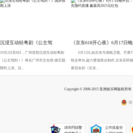
沉浸互动轻粤剧《公主驾
《京东618开心夜》6月17日晚
10月2日至8日，广州首部沉浸互动轻粤剧
6月12日,由京东与湖南卫视、芒果T
到！》国庆假期上演
开启：抢先预约直播 赢最高
《公主驾到！》将在广州市文化馆·曲艺园
联合举办,超六赛道联合制作,京东买药
2025元红包
限时上演。后...
家冠名的《京东...
Copyright © 2008-2015 亚洲娱乐网版权所有 Inc
冀