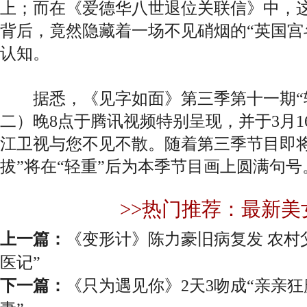
上；而在《爱德华八世退位关联信》中，
背后，竟然隐藏着一场不见硝烟的“英国宫
认知。
据悉，《见字如面》第三季第十一期“轻重
二）晚8点于腾讯视频特别呈现，并于3月1
江卫视与您不见不散。随着第三季节目即将
拔”将在“轻重”后为本季节目画上圆满句号
>>热门推荐：最新美
上一篇：
《变形计》陈力豪旧病复发 农村
医记”
下一篇：
《只为遇见你》2天3吻成“亲亲狂