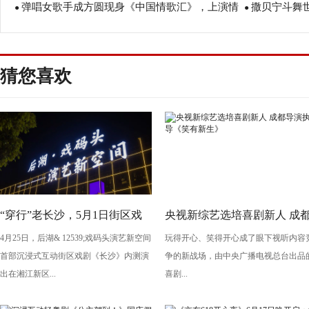
弹唱女歌手成方圆现身《中国情歌汇》，上演情
撒贝宁斗舞世
明《绿皮书》的潜台词
●
来无限可能
●
歌年代秀
追星乔丹未见
猜您喜欢
“穿行”老长沙，5月1日街区戏
央视新综艺选培喜剧新人 成
4月25日，后湖& 12539;戏码头演艺新空间
玩得开心、笑得开心成了眼下视听内容
剧《长沙》将亮相“后湖・戏码
导演执导《笑有新生》
首部沉浸式互动街区戏剧《长沙》内测演
争的新战场，由中央广播电视总台出品
头”
出在湘江新区...
喜剧...