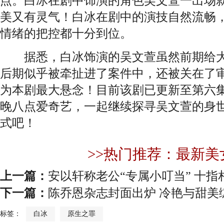
点。白冰在剧中饰演的角色吴文萱一出场
美又有灵气！白冰在剧中的演技自然流畅
情绪的把控都十分到位。
据悉，白冰饰演的吴文萱虽然前期给大
后期似乎被牵扯进了案件中，还被关在了
为本剧最大悬念！目前该剧已更新至第六
晚八点爱奇艺，一起继续探寻吴文萱的身
式吧！
>>热门推荐：最新美
上一篇：
安以轩称老公“专属小叮当” 十
下一篇：
陈乔恩杂志封面出炉 冷艳与甜美
标签：
白冰
原生之罪