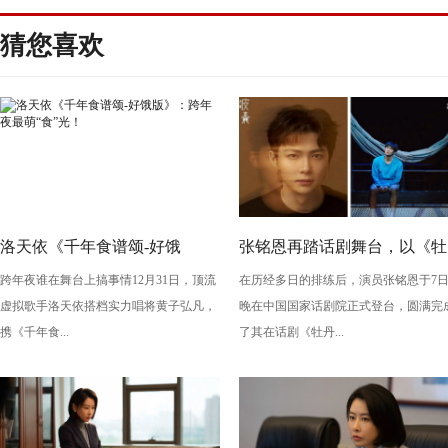
猜您喜欢
洛天依《千年食谱颂-好饿
张铭恩再踏话剧舞台，以《牡
跨年夜谁在舞台上搞事情12月31日，顶流
在历经多日的排练后，演员张铭恩于7
版》：跨年夜最萌“食”光！
丹亭上三生路》续写古典深
虚拟歌手洛天依搭档实力唱将黄子弘凡，
晚在中国国家话剧院正式登台，圆满完
情，全新演绎“柳梦梅”至情至
携《千年食...
了其在话剧《牡丹...
性