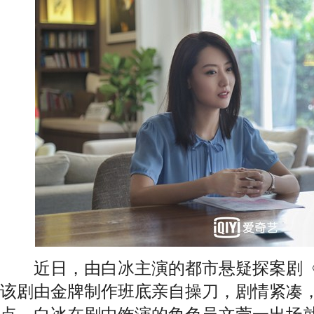
近日，由白冰主演的都市悬疑探案剧《
该剧由金牌制作班底亲自操刀，剧情紧凑