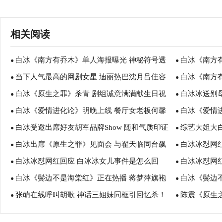
相关阅读
白冰《南方有乔木》单人海报曝光 神秘符号透
白冰《南方
●
●
当下人气最高的网剧女星 迪丽热巴沈月吕佳容
白冰《南方
露温笛个性ID
●
场俏佳人
●
白冰《原生之罪》杀青 剧组诚意满满献生日祝
白冰冰送别
白冰
●
传授恋爱技巧
●
白冰《爱情进化论》明晚上线 餐厅女老板何馨
白冰《爱情
福
●
●
白冰受邀出席好友胡军品牌Show 随和气质印证
综艺大姐大白
教你玩转职场
●
角色
●
白冰出席《原生之罪》见面会 与翟天临同台飙
白冰冰怼网红
圈内好人缘
●
使陈孝志送祝
●
白冰冰怼网红回应 白冰冰女儿事件是怎么回
白冰冰怼网
戏
●
回事呢？
●
白冰《鬓边不是海棠红》正在热播 蒋梦萍旗袍
白冰《鬓边
事？ 白冰冰个人资料
●
●
张萌在线呼叫胡歌 神话三姐妹同框引回忆杀！
陈震《原生之
造型端庄清雅
●
两难选择
●