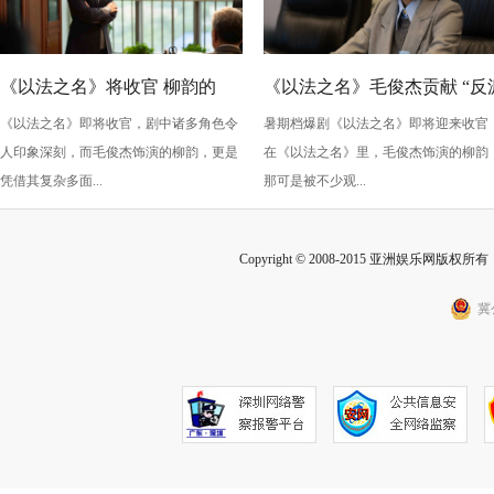
《以法之名》将收官 柳韵的
《以法之名》毛俊杰贡献 “反
《以法之名》即将收官，剧中诸多角色令
暑期档爆剧《以法之名》即将迎来收官
“蠢” 让毛俊杰重回巅峰
级” 演技？柳韵的 “蠢” 是表演
人印象深刻，而毛俊杰饰演的柳韵，更是
在《以法之名》里，毛俊杰饰演的柳韵
的胜利！
凭借其复杂多面...
那可是被不少观...
Copyright © 2008-2015 亚洲娱乐网版权所有 Inc
冀