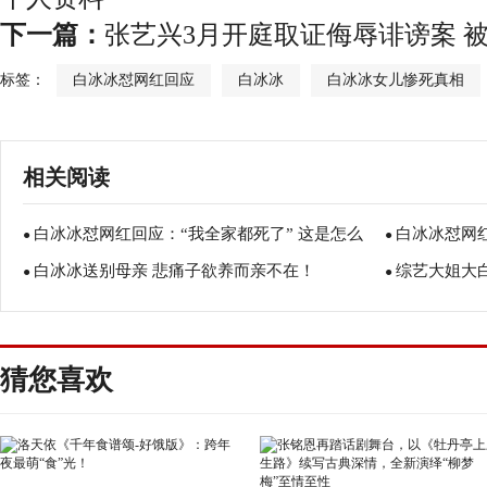
下一篇：
张艺兴3月开庭取证侮辱诽谤案 
标签：
白冰冰怼网红回应
白冰冰
白冰冰女儿惨死真相
相关阅读
白冰冰怼网红回应：“我全家都死了” 这是怎么
白冰冰怼网
●
●
白冰冰送别母亲 悲痛子欲养而亲不在！
综艺大姐大白
回事呢？
●
事？ 白冰冰
●
使陈孝志送祝
猜您喜欢