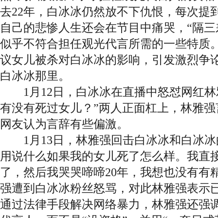
去22年，白冰冰仍然放不下仇恨，每次提
自己的悲惨人生还会在节目中痛哭，“隔三
似乎不符合担任观光代言所需的一些特质。
议女儿被杀对白冰冰的影响，引发激烈争
白冰冰那里。
1月12日，白冰冰在直播中怒怼网红林
有没有死过女儿？”两人正面杠上，林雅强
网友认为言辞有些偏激。
1月13日，林雅强回击白冰冰和白冰冰
用说什么如果我的女儿死了怎么样。我直
了，然后我哭哭啼啼20年，我想也没有有
强遭到白冰冰粉丝怒骂，对此林雅强表示
通过法律手段解决网络暴力，林雅强还强调