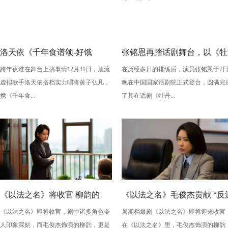
洛天依《千年食谱颂-好饿
张铭恩再踏话剧舞台，以《牡
跨年夜谁在舞台上搞事情12月31日，顶流
在历经多日的排练后，演员张铭恩于7
版》：跨年夜最萌“食”光！
丹亭上三生路》续写古典深
虚拟歌手洛天依搭档实力唱将黄子弘凡，
晚在中国国家话剧院正式登台，圆满完
情，全新演绎“柳梦梅”至情至
携《千年食...
了其在话剧《牡丹...
性
《以法之名》将收官 柳韵的
《以法之名》毛俊杰贡献 “反
《以法之名》即将收官，剧中诸多角色令
暑期档爆剧《以法之名》即将迎来收官
“蠢” 让毛俊杰重回巅峰
级” 演技？柳韵的 “蠢” 是表演
人印象深刻，而毛俊杰饰演的柳韵，更是
在《以法之名》里，毛俊杰饰演的柳韵