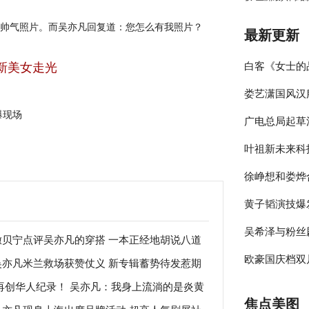
帅气照片。而吴亦凡回复道：您怎么有我照片？
最新更新
新美女走光
白客《女士的
娄艺潇国风汉
伴侣程梁温暖
爆现场
广电总局起草
彰显时尚包容
叶祖新未来科
员参与的节目
徐峥想和娄烨
绎春日太阳男
黄子韬演技爆
大剧院》却宣
吴希泽与粉丝
年》收官在即
撒贝宁点评吴亦凡的穿搭 一本正经地胡说八道
欧豪国庆档双
来可期
吴亦凡米兰救场获赞仗义 新专辑蓄势待发惹期
“鄙视”！
:再创华人纪录！ 吴亦凡：我身上流淌的是炎黄
释多变角色
焦点美图