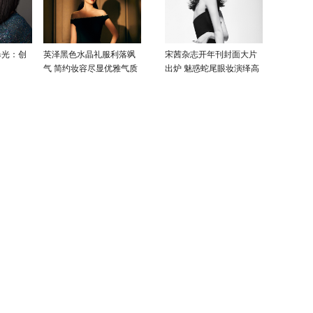
曝光：创
英泽黑色水晶礼服利落飒
宋茜杂志开年刊封面大片
气 简约妆容尽显优雅气质
出炉 魅惑蛇尾眼妆演绎高
级性感美