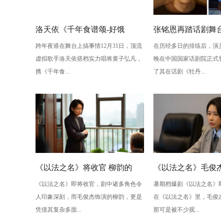
洛天依《千年食谱颂-好饿
张铭恩再踏话剧舞
跨年夜谁在舞台上搞事情12月31日，顶流
在历经多日的排练后，演
版》：跨年夜最萌“食”光！
丹亭上三生路》续
虚拟歌手洛天依搭档实力唱将黄子弘凡，
晚在中国国家话剧院正式
情，全新演绎“柳梦
携《千年食...
了其在话剧《牡丹...
性
《以法之名》将收官 柳韵的
《以法之名》毛俊杰
《以法之名》即将收官，剧中诸多角色令
暑期档爆剧《以法之名》
“蠢” 让毛俊杰重回巅峰
级” 演技？柳韵的 “
人印象深刻，而毛俊杰饰演的柳韵，更是
在《以法之名》里，毛俊
的胜利！
凭借其复杂多面...
那可是被不少观...