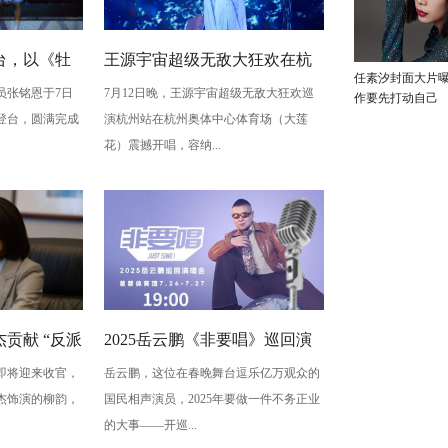
台，以《牡
王源宇宙超级无敌大狂欢在杭
任素汐封面大片
员张铭恩于7日
7月12日晚，王源宇宙超级无敌大狂欢巡
写古典深
州开唱 用心细节诠释双向奔赴
作要先打动自己
登台，圆满完成
演杭州站在杭州奥体中心体育场（大莲
梅”至情至
的爱
花）震撼开唱，容纳...
贡献 “反派
2025岳云鹏《非要唱》巡回演
即将迎来收官，
岳云鹏，这位在春晚舞台逗乐亿万观众的
蠢” 是表演
唱会北京站：用音乐讲最朴素
杰饰演的柳韵，
国民相声演员，2025年要做一件不务正业
的真心话
的大事——开巡...