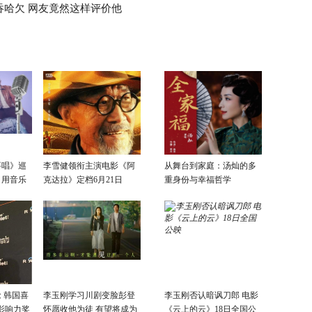
吞哈欠 网友竟然这样评价他
要唱》巡
李雪健领衔主演电影《阿
从舞台到家庭：汤灿的多
：用音乐
克达拉》定档6月21日
重身份与幸福哲学
话
 韩国喜
李玉刚学习川剧变脸彭登
李玉刚否认暗讽刀郎 电影
影响力奖
怀愿收他为徒 有望将成为
《云上的云》18日全国公