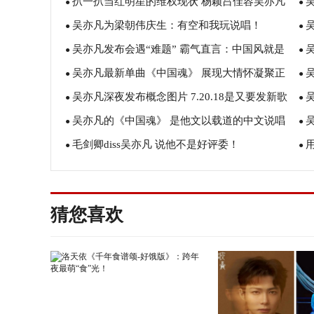
扒一扒当红明星的维权现状 杨颖吕佳容吴亦凡
比吴亦凡差一点
●
子
●
吴亦凡为梁朝伟庆生：有空和我玩说唱！
邓超
●
交
●
吴亦凡发布会遇“难题” 霸气直言：中国风就是
●
●
吴亦凡最新单曲《中国魂》 展现大情怀凝聚正
国际化
●
上
●
吴亦凡深夜发布概念图片 7.20.18是又要发新歌
吴
能量
●
化
●
吴亦凡的《中国魂》 是他文以载道的中文说唱
了？
●
表
●
毛剑卿diss吴亦凡 说他不是好评委！
用
主张
●
●
行
猜您喜欢