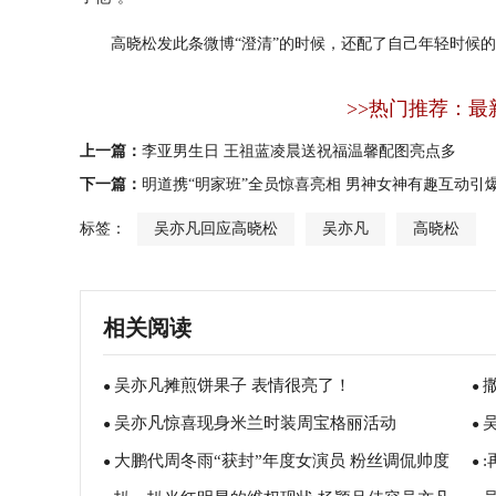
高晓松发此条微博“澄清”的时候，还配了自己年轻时候的
>>热门推荐：最
上一篇：
李亚男生日 王祖蓝凌晨送祝福温馨配图亮点多
下一篇：
明道携“明家班”全员惊喜亮相 男神女神有趣互动引
标签：
吴亦凡回应高晓松
吴亦凡
高晓松
相关阅读
吴亦凡摊煎饼果子 表情很亮了！
●
●
吴亦凡惊喜现身米兰时装周宝格丽活动
●
遭
●
大鹏代周冬雨“获封”年度女演员 粉丝调侃帅度
●
待
●