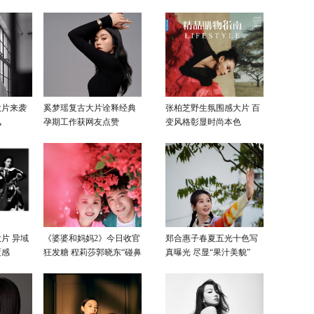
大片来袭
奚梦瑶复古大片诠释经典
张柏芝野生氛围感大片 百
风
孕期工作获网友点赞
变风格彰显时尚本色
片 异域
《婆婆和妈妈2》今日收官
郑合惠子春夏五光十色写
覆感
狂发糖 程莉莎郭晓东“碰鼻
真曝光 尽显“果汁美貌”
杀”大片甜蜜爆表