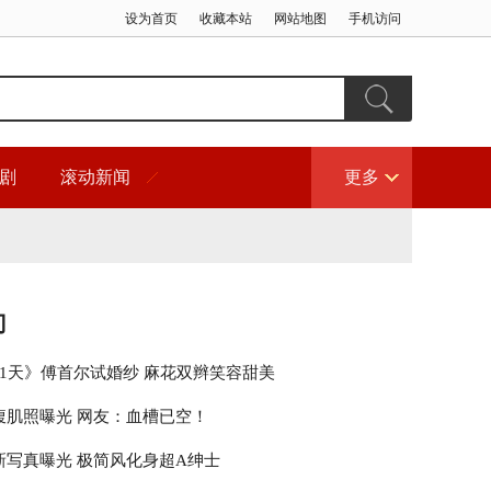
设为首页
收藏本站
网站地图
手机访问
剧
滚动新闻
更多
门
21天》傅首尔试婚纱 麻花双辫笑容甜美
腹肌照曝光 网友：血槽已空！
新写真曝光 极简风化身超A绅士