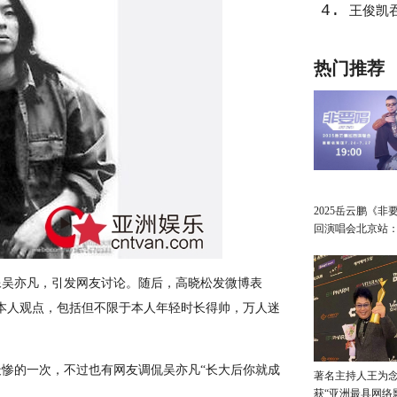
4.
王俊凯
热门推荐
2025岳云鹏《非
回演唱会北京站
讲最朴素的真心
像吴亦凡，引发网友讨论。随后，高晓松发微博表
本人观点，包括但不限于本人年轻时长得帅，万人迷
的一次，不过也有网友调侃吴亦凡“长大后你就成
著名主持人王为念
获“亚洲最具网络