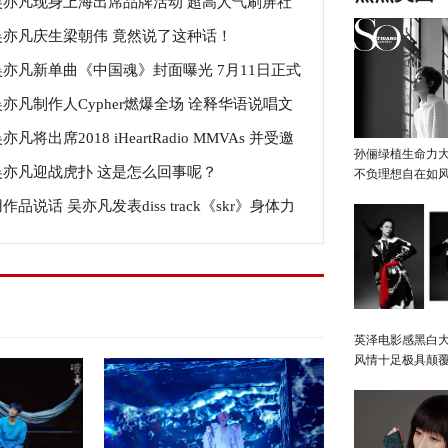
吴亦凡现身上海出席品牌活动 超高人气刷屏社
孙的血液
吴亦凡庆生梁朝伟 竟然说了这种话！
网络
吴亦凡新单曲《中国魂》封面曝光 7月11日正式
吴亦凡制作人Cypher燃爆全场 诠释华语说唱文
线
亦凡将出席2018 iHeartRadio MMVAs 并受邀
内涵
孙俪绿植生命力
吴亦凡迎战虎扑 这是怎么回事呢？
演
不负理想自在如
作品说话 吴亦凡发表diss track《skr》身体力
抵制网络暴力
英泽电影感黑白大
风情十足极具颠