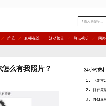
综艺
直播在线
活动预告
热点视听
网络
你怎么有我照片？
24小时热
1.
《婚前
2.
陈伟霆
3.
郑凯最