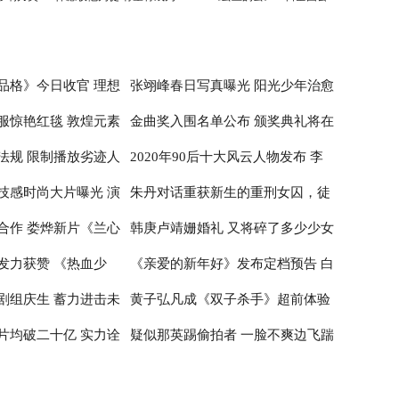
刘德华师弟
映
品格》今日收官 理想
张翊峰春日写真曝光 阳光少年治愈
服惊艳红毯 敦煌元素
金曲奖入围名单公布 颁奖典礼将在
治愈
感满满
法规 限制播放劣迹人
2020年90后十大风云人物发布 李
性
台北小巨蛋举行
技感时尚大片曝光 演
朱丹对话重获新生的重刑女囚，徒
子柒居首李佳琦辛有志纷纷入围
合作 娄烨新片《兰心
韩庚卢靖姗婚礼 又将碎了多少少女
神
步20公里亲历深山医疗
发力获赞 《热血少
《亲爱的新年好》发布定档预告 白
布撤档
的心
剧组庆生 蓄力进击未
黄子弘凡成《双子杀手》超前体验
百何张子枫温馨约定跨年公映
片均破二十亿 实力诠
疑似那英踢偷拍者 一脸不爽边飞踹
官 出席首映红毯推广电影革新
边喊话