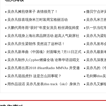
吴亦凡摊煎饼果子 表情很亮了！
撒贝宁点评
●
●
吴亦凡惊喜现身米兰时装周宝格丽活动
吴亦凡米兰
●
遭“鄙视”！
●
大鹏代周冬雨“获封”年度女演员 粉丝调侃帅度
扒一扒当红
●
待
●
吴亦凡现身上海出席品牌活动 超高人气刷屏社
吴亦凡为梁
比吴亦凡差一点
●
邓超
●
吴亦凡庆生梁朝伟 竟然说了这种话！
吴亦凡发布会
交网络
●
●
吴亦凡新单曲《中国魂》封面曝光 7月11日正式
吴亦凡最新
●
国际化
●
吴亦凡制作人Cypher燃爆全场 诠释华语说唱文
吴亦凡深夜发
上线
●
能量
●
吴亦凡将出席2018 iHeartRadio MMVAs 并受邀
吴亦凡的《
化内涵
●
了？
●
吴亦凡迎战虎扑 这是怎么回事呢？
毛剑卿dis
表演
●
主张
●
用作品说话 吴亦凡发表diss track《skr》身体力
吴亦凡又解锁
●
●
行抵制网络暴力
周年刊