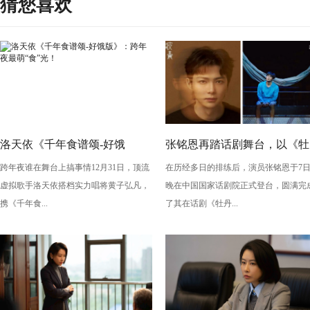
猜您喜欢
洛天依《千年食谱颂-好饿
张铭恩再踏话剧舞台，以《牡
跨年夜谁在舞台上搞事情12月31日，顶流
在历经多日的排练后，演员张铭恩于7
版》：跨年夜最萌“食”光！
丹亭上三生路》续写古典深
虚拟歌手洛天依搭档实力唱将黄子弘凡，
晚在中国国家话剧院正式登台，圆满完
情，全新演绎“柳梦梅”至情至
携《千年食...
了其在话剧《牡丹...
性