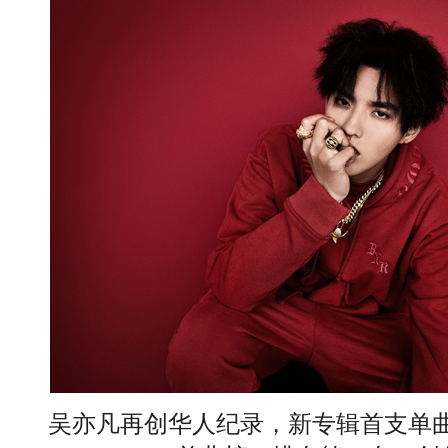
吴亦凡再创华人纪录，新专辑首支单曲《Li