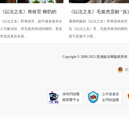
《以法之名》将收官 柳韵的
《以法之名》毛俊杰贡献 “反
《以法之名》即将收官，剧中诸多角色令
暑期档爆剧《以法之名》即将迎来收官
“蠢” 让毛俊杰重回巅峰
级” 演技？柳韵的 “蠢” 是表演
人印象深刻，而毛俊杰饰演的柳韵，更是
在《以法之名》里，毛俊杰饰演的柳韵
的胜利！
凭借其复杂多面...
那可是被不少观...
Copyright © 2008-2015 亚洲娱乐网版权所有 Inc
冀