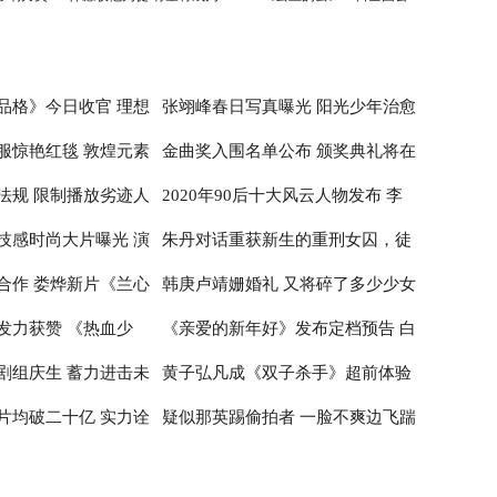
刘德华师弟
映
品格》今日收官 理想
张翊峰春日写真曝光 阳光少年治愈
服惊艳红毯 敦煌元素
金曲奖入围名单公布 颁奖典礼将在
治愈
感满满
法规 限制播放劣迹人
2020年90后十大风云人物发布 李
性
台北小巨蛋举行
技感时尚大片曝光 演
朱丹对话重获新生的重刑女囚，徒
子柒居首李佳琦辛有志纷纷入围
合作 娄烨新片《兰心
韩庚卢靖姗婚礼 又将碎了多少少女
神
步20公里亲历深山医疗
发力获赞 《热血少
《亲爱的新年好》发布定档预告 白
布撤档
的心
剧组庆生 蓄力进击未
黄子弘凡成《双子杀手》超前体验
百何张子枫温馨约定跨年公映
片均破二十亿 实力诠
疑似那英踢偷拍者 一脸不爽边飞踹
官 出席首映红毯推广电影革新
边喊话