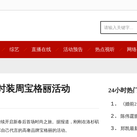
综艺
直播在线
活动预告
热点视听
网络
时装周宝格丽活动
24小时热
1.
《婚前
2.
陈伟霆
陆续开启新春后首场时尚之旅。据报道，刚刚在洛杉矶
3.
郑凯最
席自己代言的高奢品牌宝格丽的活动。