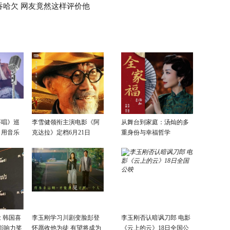
吞哈欠 网友竟然这样评价他
要唱》巡
李雪健领衔主演电影《阿
从舞台到家庭：汤灿的多
：用音乐
克达拉》定档6月21日
重身份与幸福哲学
话
 韩国喜
李玉刚学习川剧变脸彭登
李玉刚否认暗讽刀郎 电影
影响力奖
怀愿收他为徒 有望将成为
《云上的云》18日全国公