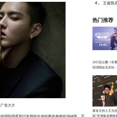
4.
王俊凯
热门推荐
2025岳云鹏《非
回演唱会北京站
讲最朴素的真心
丽广告大片
著名主持人王为念
获“亚洲最具网络
的国际明星和过年期间生病的蔡依林都临场缺阵。宝