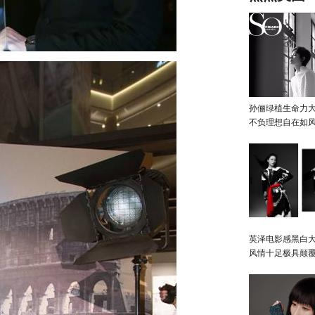
孙俪绿植生命力
不负理想自在如
英泽电影感黑白大
风情十足极具颠