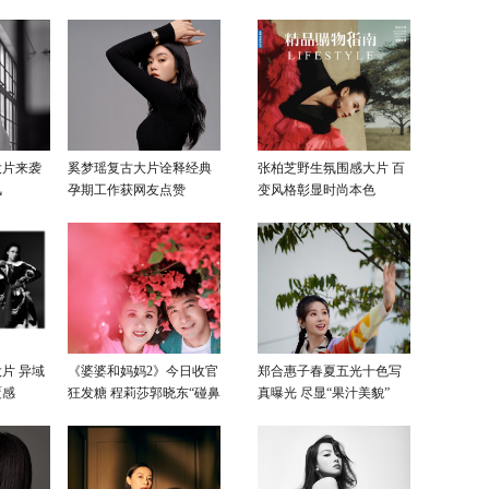
大片来袭
奚梦瑶复古大片诠释经典
张柏芝野生氛围感大片 百
风
孕期工作获网友点赞
变风格彰显时尚本色
片 异域
《婆婆和妈妈2》今日收官
郑合惠子春夏五光十色写
覆感
狂发糖 程莉莎郭晓东“碰鼻
真曝光 尽显“果汁美貌”
杀”大片甜蜜爆表