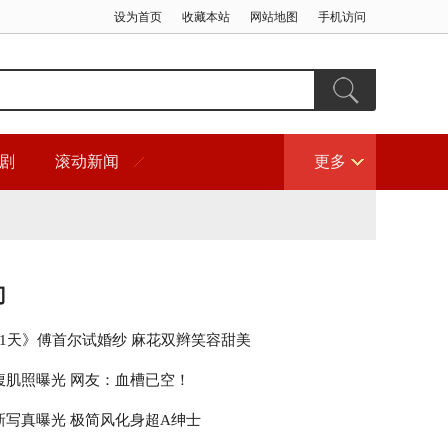
设为首页
收藏本站
网站地图
手机访问
剧
滚动新闻
更多
门
21天》傅首尔试婚纱 麻花双辫笑容甜美
腹肌照曝光 网友：血槽已空！
新写真曝光 极简风化身超A绅士