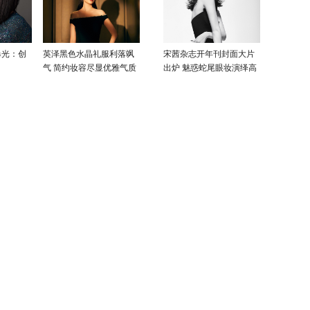
曝光：创
英泽黑色水晶礼服利落飒
宋茜杂志开年刊封面大片
气 简约妆容尽显优雅气质
出炉 魅惑蛇尾眼妆演绎高
级性感美