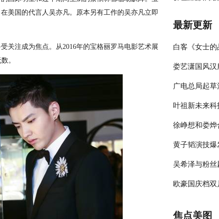
了在美国的代言人吴亦凡。原本另有工作的吴亦凡立即
最新更新
。
关注成为焦点。从2016年的宝格丽罗马电影艺术展
白客《女士的
无数。
娄艺潇国风汉
伴侣程梁温暖
广电总局起草
彰显时尚包容
叶祖新未来科
员参与的节目
徐峥想和娄烨
绎春日太阳男
黄子韬演技爆
大剧院》却宣
吴希泽与粉丝
年》收官在即
欧豪国庆档双
来可期
释多变角色
焦点美图