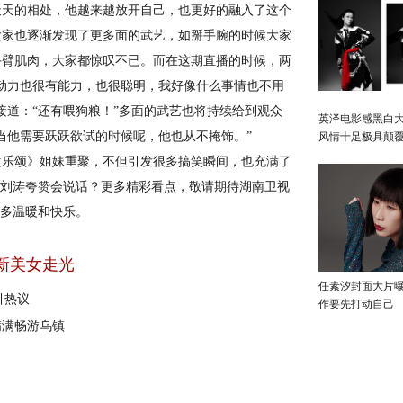
天的相处，他越来越放开自己，也更好的融入了这个
大家也逐渐发现了更多面的武艺，如掰手腕的时候大家
手臂肌肉，大家都惊叹不已。而在这期直播的时候，两
动力也很有能力，也很聪明，我好像什么事情也不用
接道：“还有喂狗粮！”多面的武艺也将持续给到观众
英泽电影感黑白大
当他需要跃跃欲试的时候呢，他也从不掩饰。”
风情十足极具颠
乐颂》姐妹重聚，不但引发很多搞笑瞬间，也充满了
被刘涛夸赞会说话？更多精彩看点，敬请期待湖南卫视
更多温暖和快乐。
新美女走光
任素汐封面大片
引热议
作要先打动自己
气满满畅游乌镇