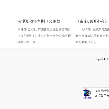
沉浸互动轻粤剧《公主驾
《京东618开心夜》
10月2日至8日，广州首部沉浸互动轻粤剧
6月12日,由京东与湖
到！》国庆假期上演
开启：抢先预约直播
《公主驾到！》将在广州市文化馆·曲艺园
联合举办,超六赛道联合制
2025元红包
限时上演。后...
家冠名的《京东...
Copyright