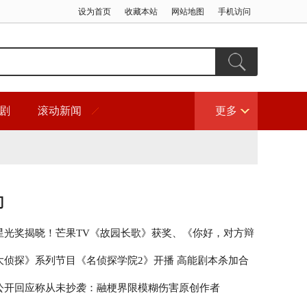
设为首页
收藏本站
网站地图
手机访问
剧
滚动新闻
更多
门
星光奖揭晓！芒果TV《故园长歌》获奖、《你好，对方辩
围
大侦探》系列节目《名侦探学院2》开播 高能剧本杀加合
秀引期待
公开回应称从未抄袭：融梗界限模糊伤害原创作者