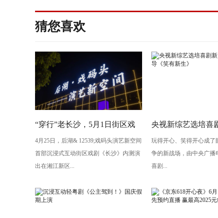
猜您喜欢
“穿行”老长沙，5月1日街区戏
央视新综艺选培喜剧
4月25日，后湖& 12539;戏码头演艺新空间
玩得开心、笑得开心成了
剧《长沙》将亮相“后湖・戏码
导演执导《笑有新
首部沉浸式互动街区戏剧《长沙》内测演
争的新战场，由中央广播
头”
出在湘江新区...
喜剧...