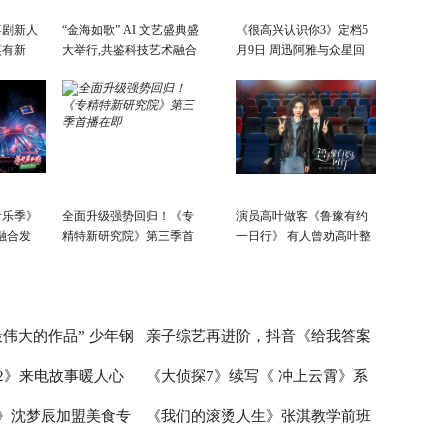
喜剧新人
“金海如歌” AI 文艺盛典盛
《很高兴认识你3》定档5
笑有新
大举行,共鉴科技艺术融合
月9日 周迅阿雅与众星回
景象
故乡
音乐季》
全面升级强势回归！《专
演员高叶做客《鲁豫有约
融合发
精特新研究院》第三季首
一日行》 有人曾劝高叶整
会开
播在即
容
活力新篇
伟大的作品” 少年钢
亲子综艺再进阶，抖音《给我答案
2》来电故事暖人心
《大侦探7》续写《 冲上云霄》系
首演音乐会圆满成功
吧，妈妈请回答》的爆款逻辑
》沈梦辰加盟美食专
《我们的滚烫人生》张淇教学前班
爱情故事超浪漫
列 何炅张若昀邓伦未来感造型太吸