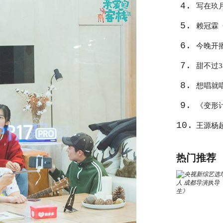
4.
写在玖
5.
心
赖冠霖
6.
作
今晚开
7.
告捷？
甜不过
8.
想唱就
9.
《变形
10.
王源杨
热门推荐