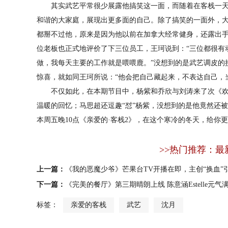
其实武艺平常很少展露他搞笑这一面，而随着在客栈一天
和谐的大家庭，展现出更多面的自己。除了搞笑的一面外，
都掰不过他，原来是因为他以前在加拿大经常健身，还露出
位老板也正式地评价了下三位员工，王珂说到：“三位都很有
做，我每天主要的工作就是喂喂鹿。”没想到的是武艺调皮的
惊喜，就如同王珂所说：“他会把自己藏起来，不表达自己，
不仅如此，在本期节目中，杨紫和乔欣与刘涛来了次《欢
温暖的回忆；马思超还逗趣“怼”杨紫，没想到的是他竟然还
本周五晚10点《亲爱的·客栈2》，在这个寒冷的冬天，给你
>>热门推荐：最
上一篇：
《我的恶魔少爷》芒果台TV开播在即，主创“换血”
下一篇：
《完美的餐厅》第三期晴朗上线 陈意涵Estelle元
标签：
亲爱的客栈
武艺
沈月