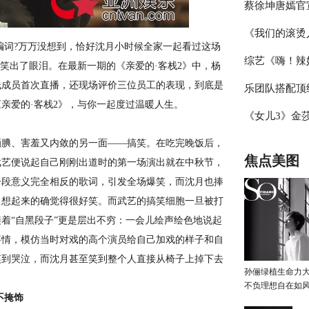
蔡徐坤唐嫣官
辑，杨迪称现
《我们的滚烫
冰雪盛典，冰
词?万万没想到，恰好沈月小时候全家一起看过这场
综艺《嗨！辣
霖挑战体能极
笑出了眼泪。在最新一期的《亲爱的·客栈2》中，杨
栈成员首次直播，还现场评价三位员工的表现，到底是
乐团队搭配顶
见证“新时代
亲爱的·客栈2》，与你一起度过温暖人生。
《女儿3》金
台》把专业打
腆、害羞又内敛的另一面——搞笑。在吃完晚饭后，
豆豆感觉于家
焦点美图
武艺便说起自己刚刚出道时的第一场演出就在中秋节，
一段意义完全相反的歌词，引发全场爆笑，而沈月也捧
，想起来的确觉得很好笑。而武艺的搞笑细胞一旦被打
着“自黑段子”更是层出不穷：一会儿绘声绘色地说起
事情，模仿当时对戏的高个演员给自己加戏的样子和自
笑到哭泣，而沈月甚至笑到整个人直接从椅子上掉下去
孙俪绿植生命力
不负理想自在如
不掩饰