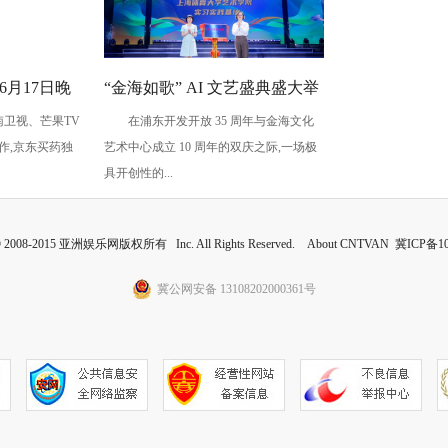
6月17日晚
“金海如歌” AI 文艺盛典盛大举
南卫视、芒果TV
在浦东开发开放 35 周年与金海文化
 赢最高
行,共鉴科技艺术融合景象
作,京东买药独
艺术中心成立 10 周年的双庆之际,一场极
具开创性的...
 © 2008-2015 亚洲娱乐网版权所有 Inc. All Rights Reserved. About CNTVAN
冀ICP备10
冀公网安备 13108202000361号