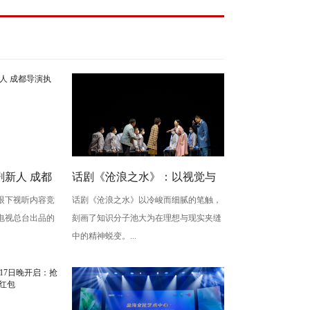
新人 成都
话剧《沧浪之水》：以视觉与
眼下视听内容竞
话剧《沧浪之水》以冷峻而细腻的笔触，
生》
心理空间，照见知识分子的精
电视总台出品的
刻画了知识分子池大为在理想与现实夹缝
神挣扎
中的精神蜕变。...