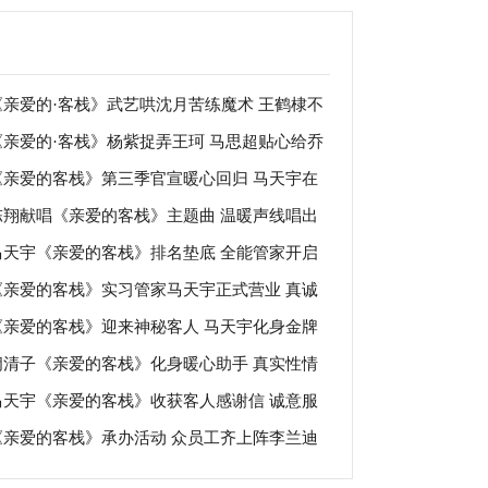
《亲爱的·客栈》武艺哄沈月苦练魔术 王鹤棣不
《亲爱的·客栈》杨紫捉弄王珂 马思超贴心给乔
现场较量
《亲爱的客栈》第三季官宣暖心回归 马天宇在
拿鞋
陈翔献唱《亲爱的客栈》主题曲 温暖声线唱出
求职引期待
马天宇《亲爱的客栈》排名垫底 全能管家开启
血人生经历
《亲爱的客栈》实习管家马天宇正式营业 真诚
袭之路
《亲爱的客栈》迎来神秘客人 马天宇化身金牌
客受好评
阚清子《亲爱的客栈》化身暖心助手 真实性情
手引期待
马天宇《亲爱的客栈》收获客人感谢信 诚意服
好评
《亲爱的客栈》承办活动 众员工齐上阵李兰迪
狂圈粉
身辅助自带buff