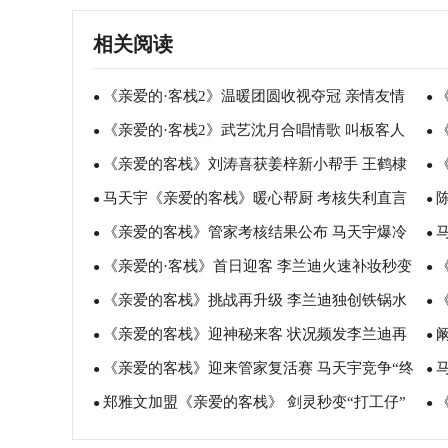
相关阅读
《亲爱的·客栈2》温暖团圆收视夺冠 亲情友情
●
●
《亲爱的·客栈2》武艺沈月合唱情歌 叫板客人
有爱引发共鸣
●
服
●
《亲爱的客栈》刘涛喜获姜梓新小帮手 王鹤棣
PK肺活量
●
欣
●
马天宇《亲爱的客栈》暖心帮厨 考核失利直言
竟没认出明玉
●
线
●
《亲爱的客栈》管家考核结果公布 马天宇爆冷
不后悔
●
热
●
《亲爱的·客栈》首日迎客 李兰迪火速补妆秒变
排倒数
●
逆
●
《亲爱的客栈》挑战再升级 李兰迪独创铁锅水
表情包
●
待
●
《亲爱的客栈》迎神秘来客 状况频发李兰迪再
果礼盒
●
助
●
《亲爱的客栈》迎来管家复活赛 马天宇竞争“终
遇考验
●
获
●
郑雅文加盟《亲爱的客栈》 剑灵秒变“打工仔”
极合伙人”机会
●
务
●
变