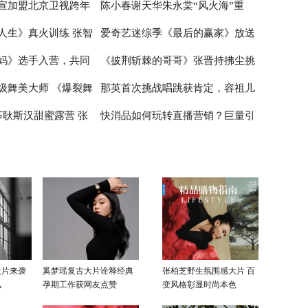
宣加盟北京卫视跨年
陈小春谢天华朱永棠“风火海”重
在喝奶茶如同喝粥
睛
唱歌 张云龙展示球技
人生》真火训练 张智
爱奇艺迷综季《最后的赢家》放送
雪舞台绽放青春风采
聚，《大湾仔的夜》主题曲嗨爆全
妈》选手入营，共同
《披荆斩棘的哥哥》张晋持拂尘挑
限
场
中 谜题烧脑剧情走心正向价值观引
级舞美大师 《爆裂舞
那英首次挑战唱跳获肯定，容祖儿
女性”的初级绽放
网友深思
战新舞台 尹正半遮面舞扇战斗力拉
莎耿斯汉甜蜜露营 张
快消品如何玩转直播营销？巨量引
在公屏上
满
被打低分受挫落泪
翊太“直男”
擎《动见》探析快消直播的新玩法
大片来袭
奚梦瑶复古大片诠释经典
张柏芝野生氛围感大片 百
风
孕期工作获网友点赞
变风格彰显时尚本色