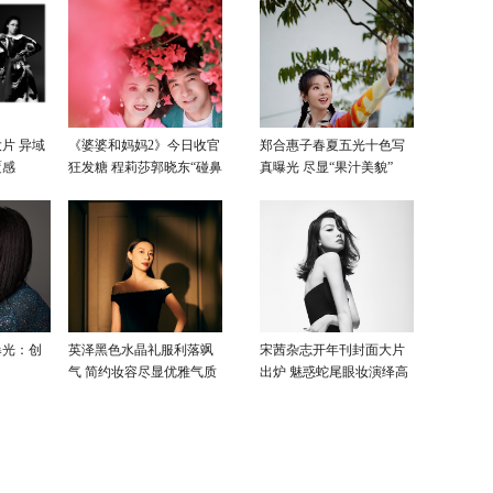
片 异域
《婆婆和妈妈2》今日收官
郑合惠子春夏五光十色写
覆感
狂发糖 程莉莎郭晓东“碰鼻
真曝光 尽显“果汁美貌”
杀”大片甜蜜爆表
曝光：创
英泽黑色水晶礼服利落飒
宋茜杂志开年刊封面大片
气 简约妆容尽显优雅气质
出炉 魅惑蛇尾眼妆演绎高
级性感美