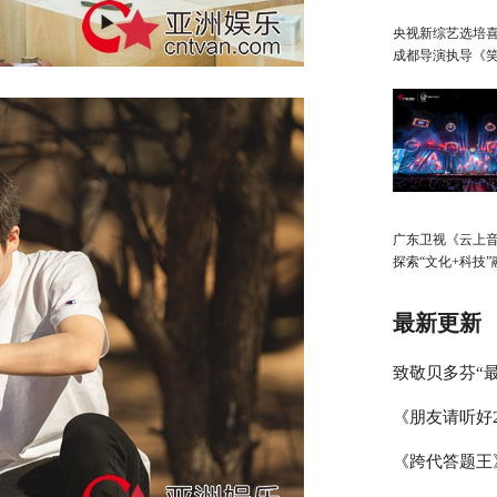
央视新综艺选培
成都导演执导《
生》
广东卫视《云上
探索“文化+科技”
展，春日绽放歌
启“AI+元宇宙”
最新更新
致敬贝多芬“最
《朋友请听好
琴家林秉宽 
《跨代答题王
何炅讲述学霸