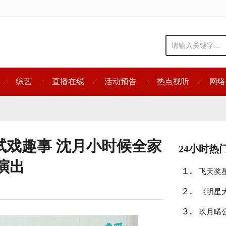
综艺
直播在线
活动预告
热点视听
网络
试戏趣事 沈月小时候全家
24小时热
演出
1.
飞天奖
2.
友》入
《明星
3.
宿真人
玖月晞