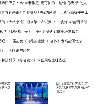
月晞回应后：比“有罪推定”更可怕的，是“怕你无罪”的人
《青春芒果夜》即将登场 聊解约风波：会从容做好手中工
播的《大叔小馆》迎来第一次试营业，“烧烤F4”能否首战
3秒？《我家那小子》于小彤约会迟到陈小纭发飙？
唱吧！05届超女《向往的生活3》合体引发高能回忆杀
计》：关联爱与时代
超越进村录《哈哈农夫》粉丝刷墙土味应援