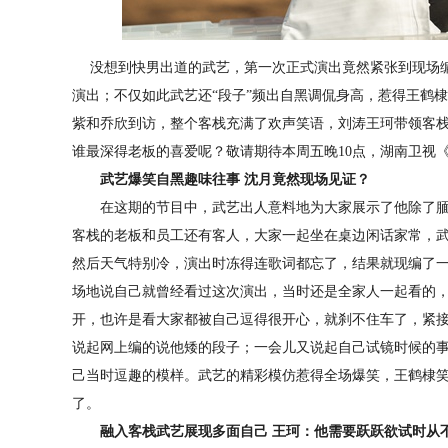
没想到快男出道的武艺，第一次正式演出竟然紧张到现场编
演出；不仅如此武艺还“段子”频出自黑调侃身高，惹得王鹤棣
紫和乔欣到访，整个客栈充满了欢声笑语，刘涛王珂带领客
谁最深得老板的喜爱呢？敬请期待本周五晚10点，湖南卫视《
武艺爆笑自黑趣味往事 沈月竟然现场见证？
在这期的节目中，武艺出人意料地为大家展示了他除了腼
客栈的老板和员工还有客人，大家一起坐在桌边闲话家常，
然后天气特别冷，演出时冻得连歌词都忘了，结果就现编了
场地说自己就曾经看过这次演出，当时还是全家人一起看的
开，也许是看大家都被自己逗得很开心，就刹不住车了，紧接
说起网上编的说他矮的段子；一会儿又说起自己试镜时候的
己当时逗趣的模样。武艺的精彩模仿惹得全场爆笑，王鹤棣
了。
融入客栈武艺展现多面自己 王珂：他需要跃跃欲试时从