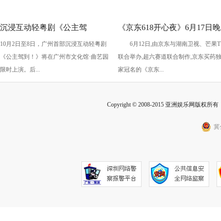
沉浸互动轻粤剧《公主驾
《京东618开心夜》6月17日晚
10月2日至8日，广州首部沉浸互动轻粤剧
6月12日,由京东与湖南卫视、芒果T
到！》国庆假期上演
开启：抢先预约直播 赢最高
《公主驾到！》将在广州市文化馆·曲艺园
联合举办,超六赛道联合制作,京东买药
2025元红包
限时上演。后...
家冠名的《京东...
Copyright © 2008-2015 亚洲娱乐网版权所有 Inc
冀