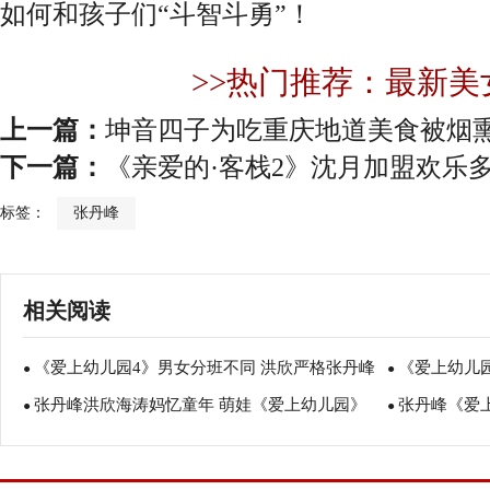
如何和孩子们“斗智斗勇”！
>>热门推荐：最新美
上一篇：
坤音四子为吃重庆地道美食被烟熏
下一篇：
《亲爱的·客栈2》沈月加盟欢乐
标签：
张丹峰
相关阅读
《爱上幼儿园4》男女分班不同 洪欣严格张丹峰
《爱上幼儿园
●
●
张丹峰洪欣海涛妈忆童年 萌娃《爱上幼儿园》
张丹峰《爱
心软妥协
●
观众共鸣
●
体验团结就是力量
斥”孩子：不