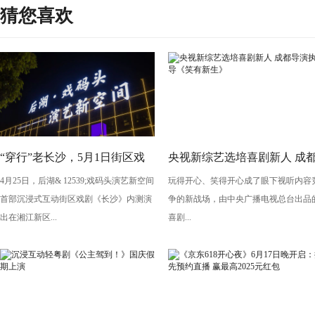
猜您喜欢
“穿行”老长沙，5月1日街区戏
央视新综艺选培喜剧新人 成
4月25日，后湖& 12539;戏码头演艺新空间
玩得开心、笑得开心成了眼下视听内容
剧《长沙》将亮相“后湖・戏码
导演执导《笑有新生》
首部沉浸式互动街区戏剧《长沙》内测演
争的新战场，由中央广播电视总台出品
头”
出在湘江新区...
喜剧...