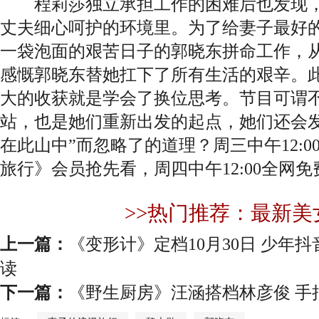
程莉莎独立承担工作的困难后也发现，
丈夫细心呵护的环境里。为了给妻子最好
一袋泡面的艰苦日子的郭晓东拼命工作，
感慨郭晓东替她扛下了所有生活的艰辛。
大的收获就是学会了换位思考。节目可谓
站，也是她们重新出发的起点，她们还会发
在此山中”而忽略了的道理？周三中午12:0
旅行》会员抢先看，周四中午12:00全网免
>>热门推荐：最新美
上一篇：
《变形计》定档10月30日 少年
读
下一篇：
《野生厨房》汪涵搭档林彦俊 手