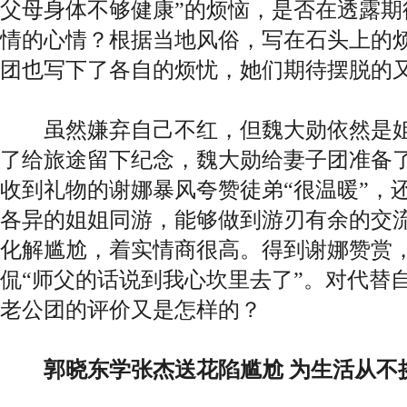
父母身体不够健康”的烦恼，是否在透露期
情的心情？根据当地风俗，写在石头上的
团也写下了各自的烦忧，她们期待摆脱的
虽然嫌弃自己不红，但魏大勋依然是姐
了给旅途留下纪念，魏大勋给妻子团准备
收到礼物的谢娜暴风夸赞徒弟“很温暖”，
各异的姐姐同游，能够做到游刃有余的交
化解尴尬，着实情商很高。得到谢娜赞赏，
侃“师父的话说到我心坎里去了”。对代替
老公团的评价又是怎样的？
郭晓东学张杰送花陷尴尬 为生活从不