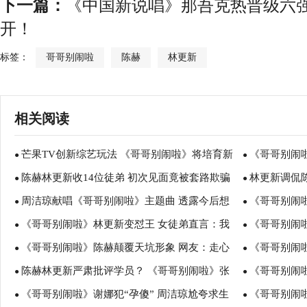
下一篇：
《中国新说唱》那吾克热晋级六强！
开！
标签：
哥哥别闹啦
陈赫
林更新
相关阅读
芒果TV创新综艺玩法 《哥哥别闹啦》将培育新
《哥哥别闹
●
●
陈赫林更新收14位徒弟 初次见面竟被套路欺骗
林更新调侃
生代主持
●
●
周洁琼献唱《哥哥别闹啦》主题曲 透露今后想
《哥哥别闹
●
坑”
●
《哥哥别闹啦》林更新变怼王 女徒弟直言：我
《哥哥别闹
演戏
●
遭吐槽
●
《哥哥别闹啦》陈赫颠覆天坑形象 网友：走心
《哥哥别闹
害怕你
●
赫打趣
●
陈赫林更新严肃批评学员？ 《哥哥别闹啦》张
《哥哥别闹
了？
●
飞自我
●
《哥哥别闹啦》谢娜犯“孕傻” 周洁琼尬夸求生
《哥哥别闹
放赵子麒游戏作弊受惩罚
●
难”新人
●