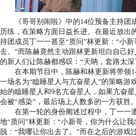
《哥哥别闹啦》中的14位预备主持团成
历练，在策略方面日益长进。在最近放出
持团成员丁一一甚至“质问”林更新：“小
去。”而陈赫竟然主动跟林更新坦白自己好
的新人们让陈赫都感叹：“天呐，套路太深
在本期节目中，陈赫和林更新将带领14
一场名为“瞌睡星人与亢奋星人”的策略游
始的瞌睡星人和9名亢奋星人，如果亢奋
会被“感染”，最后场上人数多的一方获胜
在第一轮的身份阐述过程中，丁一一遭
地“质问”林更新：“小新哥，你为什么让我
脱：“我哪让你出去了。”而在之后的游戏