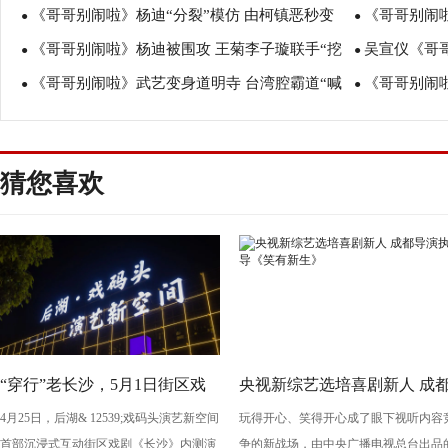
《哥哥别闹啦》杨迪“分裂”模仿 由柯镇恶秒变
《哥哥别闹
存
●
妃”
●
《哥哥别闹啦》杨迪被围攻 王菊李子璇联手“挖
吴宣仪《哥
蜥蜴
●
二傻
●
《哥哥别闹啦》武艺变身道明寺 台湾腔霸道“喊
《哥哥别闹
坑”
●
情演唱令人沉
●
话”
汰众人
猜您喜欢
“穿行”老长沙，5月1日街区戏
央视新综艺选培喜剧新人 成
4月25日，后湖& 12539;戏码头演艺新空间
玩得开心、笑得开心成了眼下视听内容
剧《长沙》将亮相“后湖・戏码
导演执导《笑有新生》
首部沉浸式互动街区戏剧《长沙》内测演
争的新战场，由中央广播电视总台出品