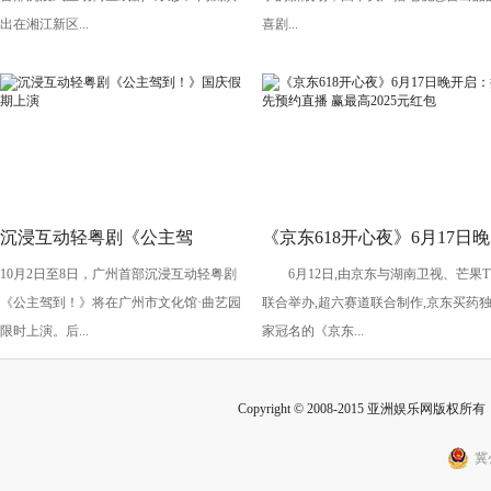
头”
出在湘江新区...
喜剧...
沉浸互动轻粤剧《公主驾
《京东618开心夜》6月17日晚
10月2日至8日，广州首部沉浸互动轻粤剧
6月12日,由京东与湖南卫视、芒果T
到！》国庆假期上演
开启：抢先预约直播 赢最高
《公主驾到！》将在广州市文化馆·曲艺园
联合举办,超六赛道联合制作,京东买药
2025元红包
限时上演。后...
家冠名的《京东...
Copyright © 2008-2015 亚洲娱乐网版权所有 Inc
冀