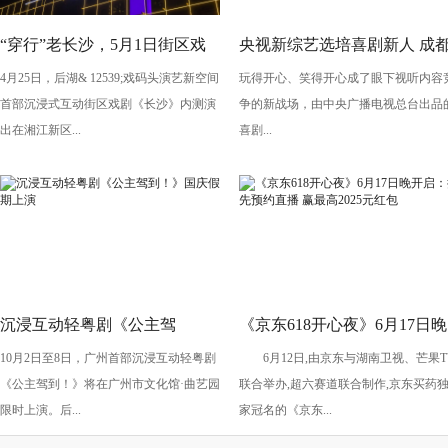
“穿行”老长沙，5月1日街区戏
央视新综艺选培喜剧新人 成
4月25日，后湖& 12539;戏码头演艺新空间
玩得开心、笑得开心成了眼下视听内容
剧《长沙》将亮相“后湖・戏码
导演执导《笑有新生》
首部沉浸式互动街区戏剧《长沙》内测演
争的新战场，由中央广播电视总台出品
头”
出在湘江新区...
喜剧...
沉浸互动轻粤剧《公主驾
《京东618开心夜》6月17日晚
10月2日至8日，广州首部沉浸互动轻粤剧
6月12日,由京东与湖南卫视、芒果T
到！》国庆假期上演
开启：抢先预约直播 赢最高
《公主驾到！》将在广州市文化馆·曲艺园
联合举办,超六赛道联合制作,京东买药
2025元红包
限时上演。后...
家冠名的《京东...