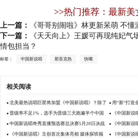
>>热门推荐：最新美
上一篇：
《哥哥别闹啦》林更新呆萌 不懂
下一篇：
《天天向上》王媛可再现纯妃气场
情包担当？
标签：
中国新说唱
那吾克热
快嘴
相关阅读
北美最热说唱巨星将加盟《中国新说唱》？除了
用“新”打造
●
●
晋级率不足1%，选手为晋级三天跑遍半个中国
《中国新说
吴亦凡和欧阳靖还有谁
●
明星制作人阵
●
中国新说唱奇秀直播预选赛总决赛5月28日决战
《中国新说
《中国新说唱》全国海选角逐激烈
●
●
《中国新说唱》主创首次集体亮相 媒体探班揭
《中国新说
河北美术学院
●
vava现场助阵
●