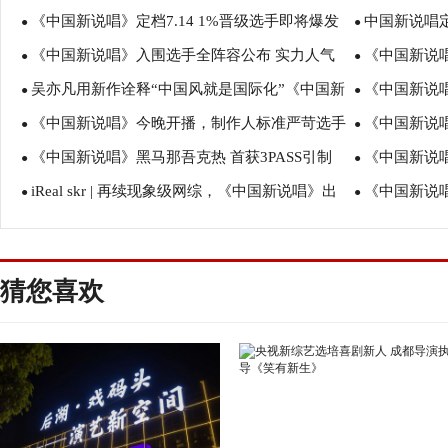
《中国新说唱》定档7.14 1%晋级选手即将爆发
中国新说唱
秘1%残酷晋级率真相
●
力求文化输出
●
《中国新说唱》入围选手全阵容公布 实力人气
《中国新说
说唱能量
●
●
吴亦凡用新作诠释“中国风就是国际化”《中国新
《中国新说唱
说唱歌手齐聚你更看好谁？
●
凡谈华语说唱
●
《中国新说唱》今晚开播，制作人标准严苛选手
《中国新说唱
说唱》推广曲《中国魂》发布
●
准：节拍很重
●
《中国新说唱》黑马那吾克热 首获3PASS引制
《中国新说
危机重重
●
棋为抢人“不择
●
iReal skr | 再续现象级网综，《中国新说唱》出
《中国新说唱
作人哄抢
●
国网综新模式
●
手就是组合拳
奕可（KAK
猜您喜欢