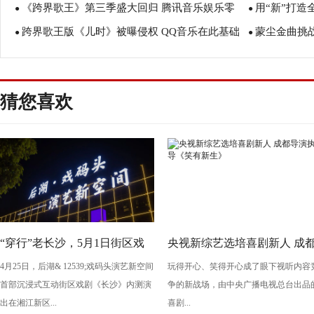
《跨界歌王》第三季盛大回归 腾讯音乐娱乐零
用“新”打造
你跟着燃爆BGM燥起来
●
四强出征戛纳
●
跨界歌王版《儿时》被曝侵权 QQ音乐在此基础
蒙尘金曲挑
时差同步跨界之声
●
明星制作人阵
●
上付费售卖遭吐槽
捞》能否再现
猜您喜欢
“穿行”老长沙，5月1日街区戏
央视新综艺选培喜剧新人 成
4月25日，后湖& 12539;戏码头演艺新空间
玩得开心、笑得开心成了眼下视听内容
剧《长沙》将亮相“后湖・戏码
导演执导《笑有新生》
首部沉浸式互动街区戏剧《长沙》内测演
争的新战场，由中央广播电视总台出品
头”
出在湘江新区...
喜剧...