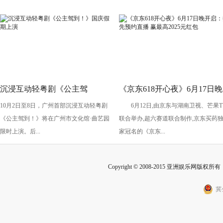
沉浸互动轻粤剧《公主驾
《京东618开心夜》6月17日晚
10月2日至8日，广州首部沉浸互动轻粤剧
6月12日,由京东与湖南卫视、芒果T
到！》国庆假期上演
开启：抢先预约直播 赢最高
《公主驾到！》将在广州市文化馆·曲艺园
联合举办,超六赛道联合制作,京东买药
2025元红包
限时上演。后...
家冠名的《京东...
Copyright © 2008-2015 亚洲娱乐网版权所有 Inc
冀