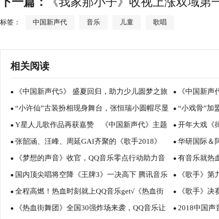
下一篇：
《我家那小子》收视上涨双域第一
标签：
中国新声代
音乐
儿童
歌唱
相关阅读
《中国新声代5》 盛夏回归，助力少儿圆梦之旅
《中国新声
●
●
“小许仙”古装扮相现身舞台，张恒瑞小圆帽尽显
“小戏骨”加
●
●
Y星人儿歌作品再获嘉赞 《中国新声代》主题
开年大戏《
活泼运动风
●
声
●
张韶涵、汪峰、周延GAI齐聚的《歌手2018》
华研国际＆
曲惊艳梦想舞台
●
粉色人生
●
《梦想的声音》收官，QQ音乐零点行动助力音
有音乐就热
首发爆款锁定腾讯音乐娱乐
●
完美收官
●
国内顶尖唱将空降《王牌3》一决高下 腾讯音乐
《歌手》第
乐梦想
●
肆燃！
●
全程高燃！热血时刻就上QQ音乐get√《热血街
《歌手》决赛J
娱乐零时差上线音源LIVE
●
象级潜力好歌
●
《热血街舞团》全国30强炸场来袭，QQ音乐让
2018中国
舞团》BGM
●
QQ音乐最受
●