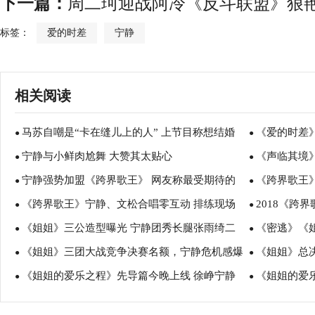
下一篇：
周二珂迎战阿冷《反斗联盟》狠
标签：
爱的时差
宁静
相关阅读
马苏自嘲是“卡在缝儿上的人” 上节目称想结婚
《爱的时差
●
●
宁静与小鲜肉尬舞 大赞其太贴心
《声临其境
●
杆
●
宁静强势加盟《跨界歌王》 网友称最受期待的
《跨界歌王
●
代”
●
《跨界歌王》宁静、文松合唱零互动 排练现场
2018《跨
声音终于上线
●
冷静的大玉儿
●
《姐姐》三公造型曝光 宁静团秀长腿张雨绮二
《密逃》《
竟遇“滑铁卢”？
●
顶？
●
《姐姐》三团大战竞争决赛名额，宁静危机感爆
《姐姐》总
次元
●
幂张雨绮合体
●
《姐姐的爱乐之程》先导篇今晚上线 徐峥宁静
《姐姐的爱
棚黄龄受伤
●
●
互爆料
当队长