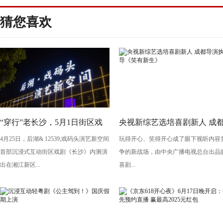
猜您喜欢
“穿行”老长沙，5月1日街区戏
央视新综艺选培喜剧新人 成
4月25日，后湖& 12539;戏码头演艺新空间
玩得开心、笑得开心成了眼下视听内容
剧《长沙》将亮相“后湖・戏码
导演执导《笑有新生》
首部沉浸式互动街区戏剧《长沙》内测演
争的新战场，由中央广播电视总台出品
头”
出在湘江新区...
喜剧...