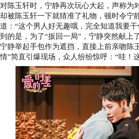
对陈玉轩时，宁静再次玩心大起，声称为
却被陈玉轩一下就猜准了礼物，顿时令宁
道：“这个男人好无趣哦，完全知道我要干
到的是，为了“扳回一局”，宁静突然献上
宁静举起手包作为遮挡，直接上前亲吻陈玉
情”简直引爆现场，众人纷纷惊呼：“哇！