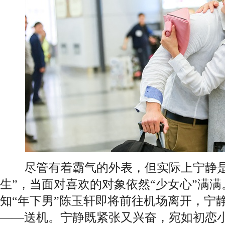
尽管有着霸气的外表，但实际上宁静是
生”，当面对喜欢的对象依然“少女心”满
知“年下男”陈玉轩即将前往机场离开，宁
——送机。宁静既紧张又兴奋，宛如初恋