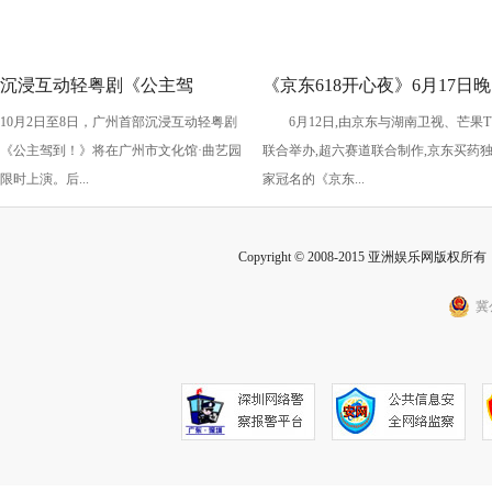
沉浸互动轻粤剧《公主驾
《京东618开心夜》6月17日晚
10月2日至8日，广州首部沉浸互动轻粤剧
6月12日,由京东与湖南卫视、芒果T
到！》国庆假期上演
开启：抢先预约直播 赢最高
《公主驾到！》将在广州市文化馆·曲艺园
联合举办,超六赛道联合制作,京东买药
2025元红包
限时上演。后...
家冠名的《京东...
Copyright © 2008-2015 亚洲娱乐网版权所有 Inc
冀